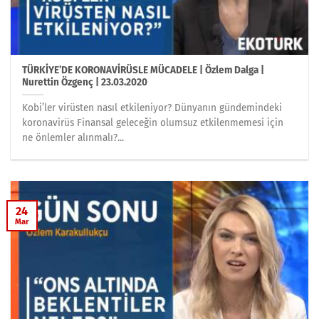
TÜRKİYE’DE KORONAVİRÜSLE MÜCADELE | Özlem Dalga |
Nurettin Özgenç | 23.03.2020
Kobi’ler virüsten nasıl etkileniyor? Dünyanın gündemindeki
koronavirüs Finansal geleceğin olumsuz etkilenmemesi için
ne önlemler alınmalı?...
24
Mar