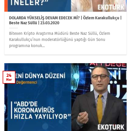
DOLARDA YÜKSELİŞ DEVAM EDECEK Mİ? | Özlem Karakullukçu |
Beste Naz Süllü | 23.03.2020
Bitexen Kripto Araştırma Müdürü Beste Naz Süllü, Özlem
Karakullukçu’nun moderatörlüğünü yaptığı Gün Sonu
programına konuk...
24
Mar