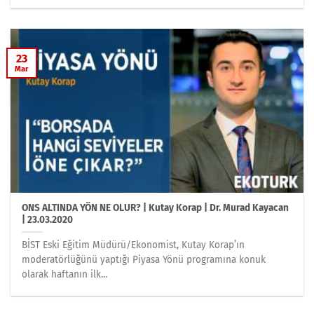
23
Mar
ONS ALTINDA YÖN NE OLUR? | Kutay Korap | Dr. Murad Kayacan
| 23.03.2020
BİST Eski Eğitim Müdürü/Ekonomist, Kutay Korap’ın
moderatörlüğünü yaptığı Piyasa Yönü programına konuk
olarak haftanın ilk...