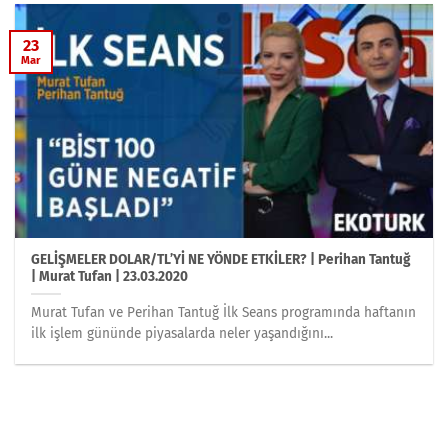
23
Mar
GELİŞMELER DOLAR/TL’Yİ NE YÖNDE ETKİLER? | Perihan Tantuğ
| Murat Tufan | 23.03.2020
Murat Tufan ve Perihan Tantuğ İlk Seans programında haftanın
ilk işlem gününde piyasalarda neler yaşandığını...