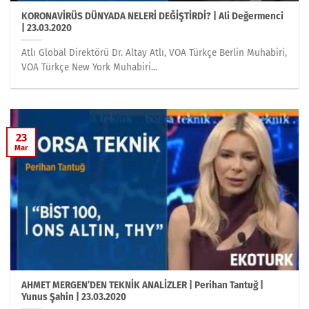
KORONAVİRÜS DÜNYADA NELERİ DEĞİŞTİRDİ? | Ali Değermenci
| 23.03.2020
Atlı Global Direktörü Dr. Altay Atlı, VOA Türkçe Berlin Muhabiri,
VOA Türkçe New York Muhabiri...
23
Mar
AHMET MERGEN’DEN TEKNİK ANALİZLER | Perihan Tantuğ |
Yunus Şahin | 23.03.2020