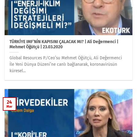
TÜRKİYE IMF’NİN KAPISINI ÇALACAK MI? | Ali Değermenci |
Mehmet Öğütçü | 23.03.2020
Global Resources P./Ceo’su Mehmet Öğütçü, Ali Değermenci
İle Yeni Dünya Düzeni’ne canlı bağlanarak, koronavirüsün
küresel...
24
Mar