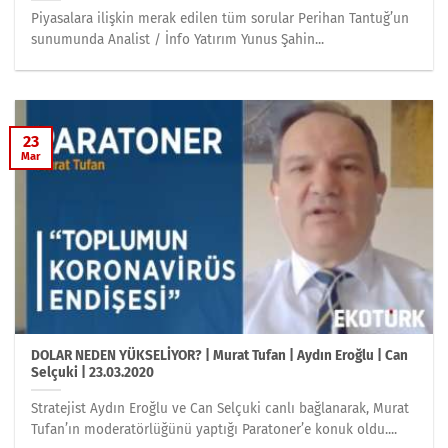
Piyasalara ilişkin merak edilen tüm sorular Perihan Tantuğ’un
sunumunda Analist / İnfo Yatırım Yunus Şahin...
23
Mar
DOLAR NEDEN YÜKSELİYOR? | Murat Tufan | Aydın Eroğlu | Can
Selçuki | 23.03.2020
Stratejist Aydın Eroğlu ve Can Selçuki canlı bağlanarak, Murat
Tufan’ın moderatörlüğünü yaptığı Paratoner’e konuk oldu....