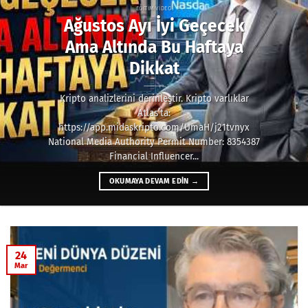
EĞITIM VIDEO
Ağustos Ayı İyi Geçecek
Ama Altında Bu Haftaya
Dikkat
Kripto analizlerini derinleştir. Kripto varlıklar
Atlas’ta:
https://app.midaskripto.com/UmaH/j21tvnyx
National Media Authority Permit Number: 8354387
Financial Influencer...
OKUMAYA DEVAM EDIN
→
24
Mar