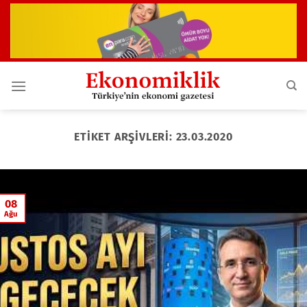
İçeriğe
atla
ETIKET ARŞIVLERI:
23.03.2020
08
Ağu