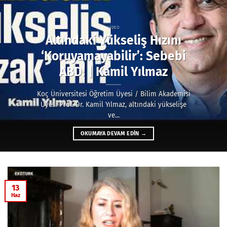
VIDEO
Altındaki Yükseliş Hızını
‘Koruyamayabilir’: Sebebi
ABD! | Kamil Yılmaz
Koç Üniversitesi Öğretim Üyesi / Bilim Akademisi
Üyesi Prof. Dr. Kamil Yılmaz, altındaki yükselişe
ve...
OKUMAYA DEVAM EDIN
→
13
Haz