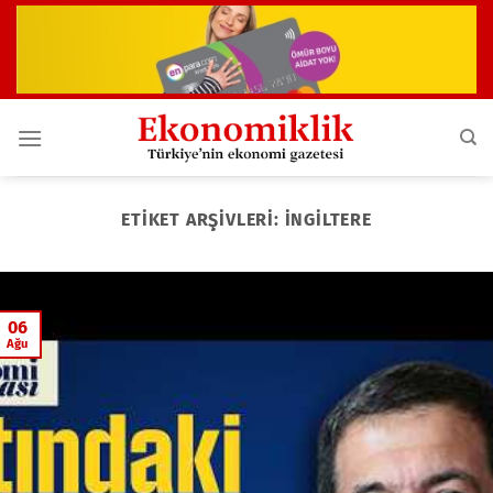
İçeriğe
atla
ETIKET ARŞIVLERI:
İNGİLTERE
06
Ağu