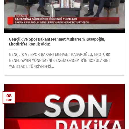
Gençlik ve Spor Bakanı Mehmet Muharrem Kasapoğlu,
Ekotürk’te konuk oldu!
GENÇLİK VE SPOR BAKANI MEHMET KASAPOĞLU, EKOTÜRK
GENEL YAYIN YÖNETMENİ CENGİZ ÖZDEMİR’İN SORULARINI
YANITLADI. TÜRKİYEDEKİ...
08
Haz