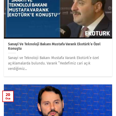
Sanayi Ve Teknoloji Bakanı Mustafa Varank Ekotürk’e Özel
Konuştu
Sanayi ve Teknoloji Bakanı Mustafa Varank Ekotürk’e özel
açıklamalarda bulundu. Varank ”Hedefimiz cari açık
verdiğimiz...
20
Oca