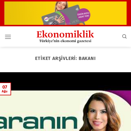
İçeriğe
atla
ETIKET ARŞIVLERI:
BAKANI
07
Ağu