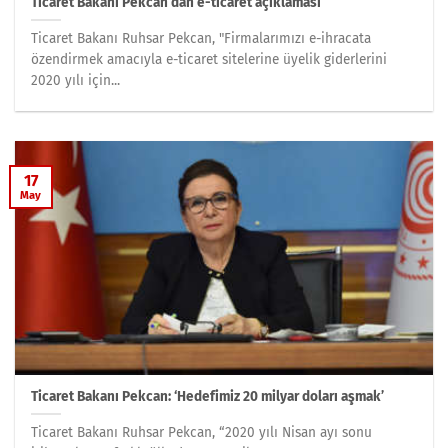
Ticaret Bakanı Pekcan’dan e-ticaret açıklaması
Ticaret Bakanı Ruhsar Pekcan, "Firmalarımızı e-ihracata
özendirmek amacıyla e-ticaret sitelerine üyelik giderlerini
2020 yılı için...
17
May
Ticaret Bakanı Pekcan: ‘Hedefimiz 20 milyar doları aşmak’
Ticaret Bakanı Ruhsar Pekcan, “2020 yılı Nisan ayı sonu