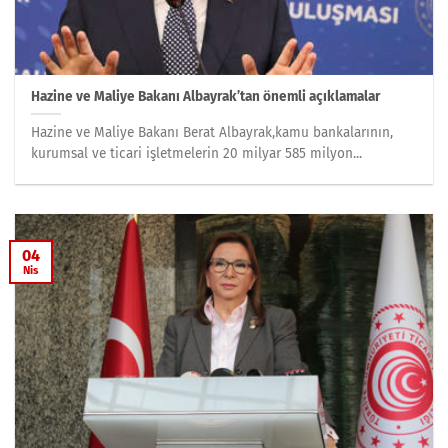
Hazine ve Maliye Bakanı Albayrak’tan önemli açıklamalar
Hazine ve Maliye Bakanı Berat Albayrak,kamu bankalarının,
kurumsal ve ticari işletmelerin 20 milyar 585 milyon...
04
Nis