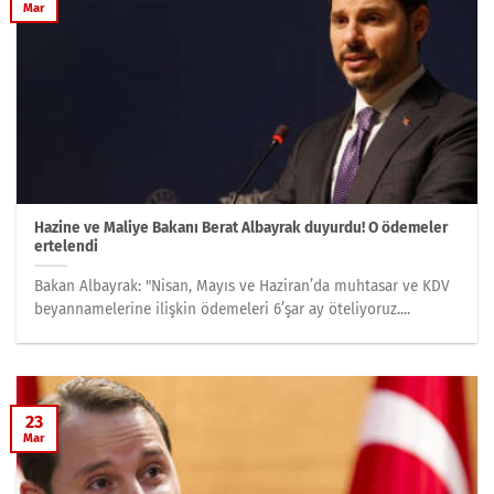
Mar
Hazine ve Maliye Bakanı Berat Albayrak duyurdu! O ödemeler
ertelendi
Bakan Albayrak: "Nisan, Mayıs ve Haziran’da muhtasar ve KDV
beyannamelerine ilişkin ödemeleri 6’şar ay öteliyoruz....
23
Mar