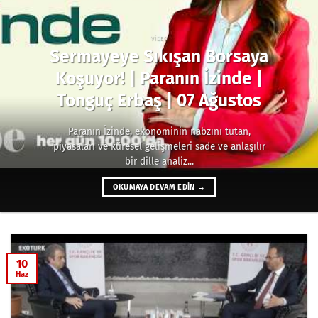
VIDEO
Sermayeye Sıkışan Borsaya
Koşuyor! | Paranın İzinde |
Tonguç Erbaş | 07 Ağustos
Paranın İzinde, ekonominin nabzını tutan,
piyasaları ve küresel gelişmeleri sade ve anlaşılır
bir dille analiz...
OKUMAYA DEVAM EDIN
→
10
Haz