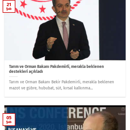
21
Şub
Tarım ve Orman Bakanı Pakdemirli, merakla beklenen
destekleri açıkladı
Tarım ve Orman Bakanı Bekir Pakdemirli, merakla beklenen
mazot ve gübre, hububat, süt, kırsal kalkınma...
05
Şub