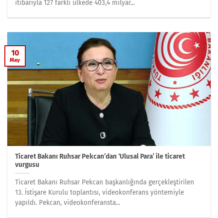
itibarıyla 127 farklı ülkede 403,4 milyar...
10
May
Ticaret Bakanı Ruhsar Pekcan’dan ‘Ulusal Para’ ile ticaret
vurgusu
Ticaret Bakanı Ruhsar Pekcan başkanlığında gerçekleştirilen
13. İstişare Kurulu toplantısı, videokonferans yöntemiyle
yapıldı. Pekcan, videokonferansta...