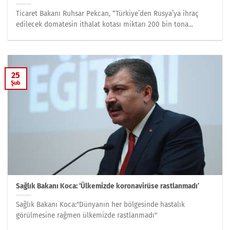
Ticaret Bakanı Ruhsar Pekcan, “Türkiye’den Rusya’ya ihraç
edilecek domatesin ithalat kotası miktarı 200 bin tona...
25
Şub
Sağlık Bakanı Koca: ‘Ülkemizde koronavirüse rastlanmadı’
Sağlık Bakanı Koca:"Dünyanın her bölgesinde hastalık
görülmesine rağmen ülkemizde rastlanmadı"