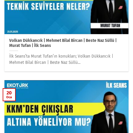
Volkan Dükkancık | Mehmet Bilal Bircan | Beste Naz Süllü |
Murat Tufan | İlk Seans
İlk Seans’ta Murat Tufan’ın konukları; Volkan Dükkancık |
Mehmet Bilal Bircan | Beste Naz Süllü...
20
Oca