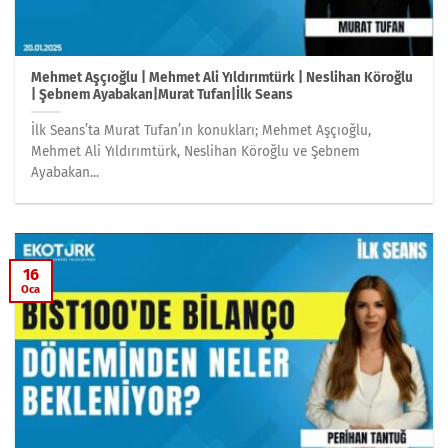
Mehmet Aşçıoğlu | Mehmet Ali Yıldırımtürk | Neslihan Köroğlu
| Şebnem Ayabakan|Murat Tufan|İlk Seans
İlk Seans’ta Murat Tufan’ın konukları; Mehmet Aşçıoğlu,
Mehmet Ali Yıldırımtürk, Neslihan Köroğlu ve Şebnem
Ayabakan...
16
Oca