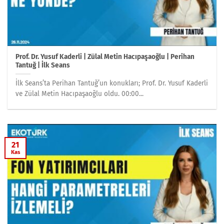
Prof. Dr. Yusuf Kaderli | Zülal Metin Hacıpaşaoğlu | Perihan
Tantuğ | İlk Seans
İlk Seans’ta Perihan Tantuğ’un konukları; Prof. Dr. Yusuf Kaderli
ve Zülal Metin Hacıpaşaoğlu oldu. 00:00...
21
Kas