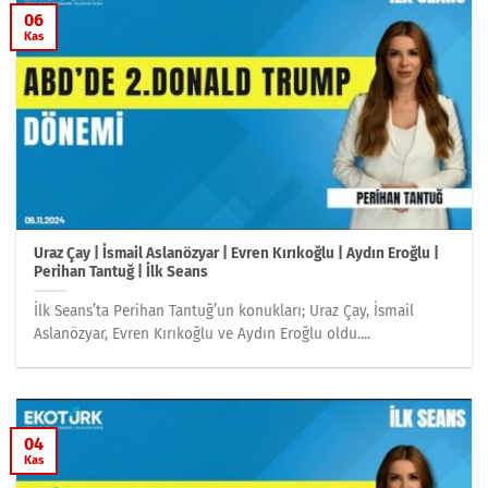
06
Kas
Uraz Çay | İsmail Aslanözyar | Evren Kırıkoğlu | Aydın Eroğlu |
Perihan Tantuğ | İlk Seans
İlk Seans’ta Perihan Tantuğ’un konukları; Uraz Çay, İsmail
Aslanözyar, Evren Kırıkoğlu ve Aydın Eroğlu oldu....
04
Kas