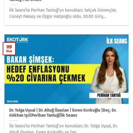
İlk Seans’ta Perihan Tantuğ’un konukları; Selçuk Gönençler,
Cüneyt Paksoy ve Özgür Hatipoğlu oldu. 00:00 Giriş...
09
Oca
Dr. Tolga Uysal | Dr. Altuğ Özaslan | Evren Kırıkoğlu |Doç. Dr.
Gökhan Işıl|Perihan Tantuğ|İlk Seans
İlk Seans’ta Perihan Tantuğ’un konukları; Dr. Tolga Uysal, Dr.
Altuğ Özaslan, Evren Kırıkoğlu ve Doç....