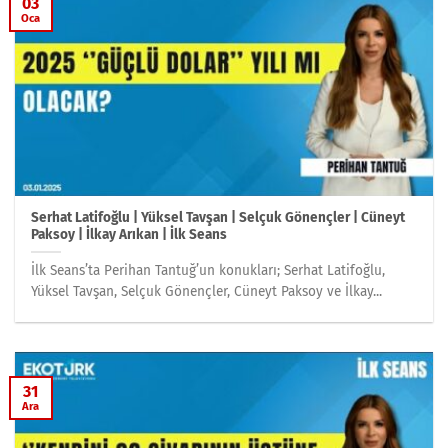
03
Oca
Serhat Latifoğlu | Yüksel Tavşan | Selçuk Gönençler | Cüneyt
Paksoy | İlkay Arıkan | İlk Seans
İlk Seans’ta Perihan Tantuğ’un konukları; Serhat Latifoğlu,
Yüksel Tavşan, Selçuk Gönençler, Cüneyt Paksoy ve İlkay...
31
Ara