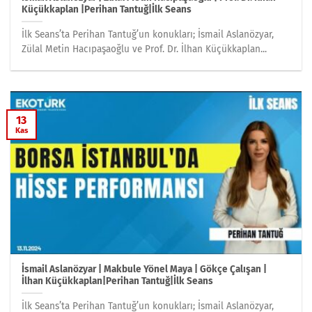
Küçükkaplan |Perihan Tantuğ|İlk Seans
İlk Seans’ta Perihan Tantuğ’un konukları; İsmail Aslanözyar,
Zülal Metin Hacıpaşaoğlu ve Prof. Dr. İlhan Küçükkaplan...
13
Kas
İsmail Aslanözyar | Makbule Yönel Maya | Gökçe Çalışan |
İlhan Küçükkaplan|Perihan Tantuğ|İlk Seans
İlk Seans’ta Perihan Tantuğ’un konukları; İsmail Aslanözyar,