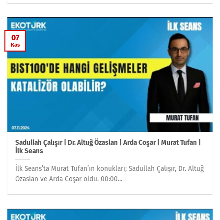
07
Kas
Sadullah Çalışır | Dr. Altuğ Özaslan | Arda Coşar | Murat Tufan |
İlk Seans
İlk Seans’ta Murat Tufan’ın konukları; Sadullah Çalışır, Dr. Altuğ
Özaslan ve Arda Coşar oldu. 00:00...