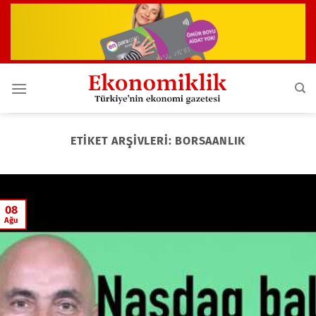
İçeriğe
atla
ETIKET ARŞIVLERI:
BORSAANLIK
08
Ağu