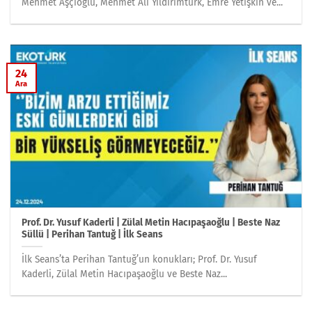
Mehmet Aşçıoğlu, Mehmet Ali Yıldırımtürk, Emre Yetişkin ve...
24
Ara
Prof. Dr. Yusuf Kaderli | Zülal Metin Hacıpaşaoğlu | Beste Naz
Süllü | Perihan Tantuğ | İlk Seans
İlk Seans’ta Perihan Tantuğ’un konukları; Prof. Dr. Yusuf
Kaderli, Zülal Metin Hacıpaşaoğlu ve Beste Naz...