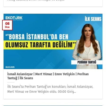
08
Oca
İsmail Aslanözyar | Mert Yılmaz | Emre Yetişkin | Perihan
Tantuğ | İlk Seans
İlk Seans’ta Perihan Tantuğ’un konukları; İsmail Aslanözyar,
Mert Yılmaz ve Emre Yetişkin oldu. 00:00 Giriş...