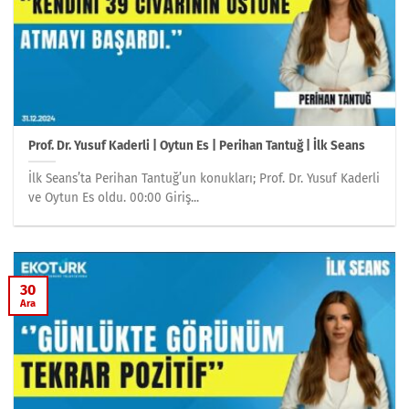
Prof. Dr. Yusuf Kaderli | Oytun Es | Perihan Tantuğ | İlk Seans
İlk Seans’ta Perihan Tantuğ’un konukları; Prof. Dr. Yusuf Kaderli
ve Oytun Es oldu. 00:00 Giriş...
30
Ara