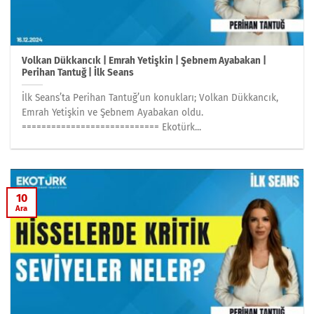
Volkan Dükkancık | Emrah Yetişkin | Şebnem Ayabakan |
Perihan Tantuğ | İlk Seans
İlk Seans’ta Perihan Tantuğ’un konukları; Volkan Dükkancık,
Emrah Yetişkin ve Şebnem Ayabakan oldu.
============================ Ekotürk...
10
Ara