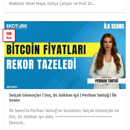
Makbule Yönel Maya, Gökçe Çalışan ve Prof. Dr....
08
Kas
Selçuk Gönençler | Doç. Dr. Gökhan Işıl | Perihan Tantuğ | İlk
Seans
İlk Seans’ta Perihan Tantuğ’un konukları; Selçuk Gönençler ve
Doç. Dr. Gökhan Işıl oldu. ============================
Ekotürk...