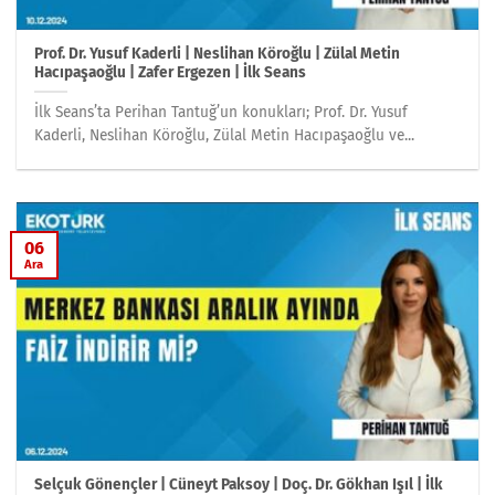
Prof. Dr. Yusuf Kaderli | Neslihan Köroğlu | Zülal Metin
Hacıpaşaoğlu | Zafer Ergezen | İlk Seans
İlk Seans’ta Perihan Tantuğ’un konukları; Prof. Dr. Yusuf
Kaderli, Neslihan Köroğlu, Zülal Metin Hacıpaşaoğlu ve...
06
Ara
Selçuk Gönençler | Cüneyt Paksoy | Doç. Dr. Gökhan Işıl | İlk