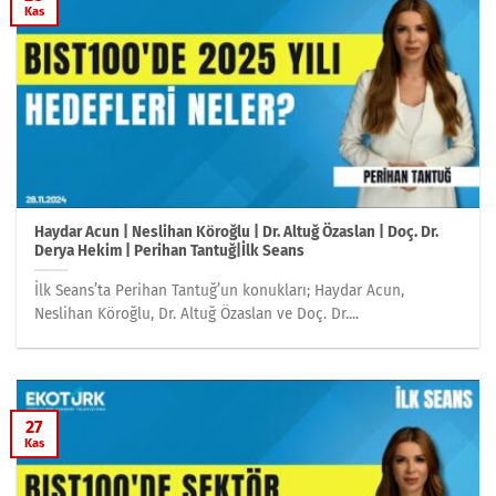
Kas
Haydar Acun | Neslihan Köroğlu | Dr. Altuğ Özaslan | Doç. Dr.
Derya Hekim | Perihan Tantuğ|İlk Seans
İlk Seans’ta Perihan Tantuğ’un konukları; Haydar Acun,
Neslihan Köroğlu, Dr. Altuğ Özaslan ve Doç. Dr....
27
Kas