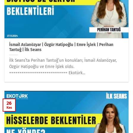
İsmail Aslanözyar | Özgür Hatipoğlu | Emre İşlek | Perihan
Tantuğ | İlk Seans
İlk Seans’ta Perihan Tantuğ’un konukları; İsmail Aslanözyar,
Özgür Hatipoğlu ve Emre İşlek oldu.
============================ Ekotürk...
26
Kas