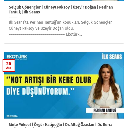
Selçuk Gönençler | Cüneyt Paksoy | Üzeyir Doğan | Perihan
Tantuğ | İlk Seans
İlk Seans’ta Perihan Tantuğ’un konukları; Selçuk Gönençler,
Cüneyt Paksoy ve Üzeyir Doğan oldu.
============================ Ekotürk...
26
Ara
Mete Yüksel | Özgür Hatipoğlu | Dr. Altuğ Özaslan | Dr. Berra