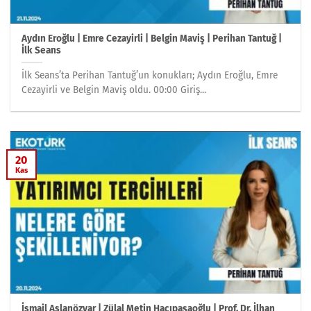
Aydın Eroğlu | Emre Cezayirli | Belgin Maviş | Perihan Tantuğ |
İlk Seans
İlk Seans’ta Perihan Tantuğ’un konukları; Aydın Eroğlu, Emre
Cezayirli ve Belgin Maviş oldu. 00:00 Giriş...
20
Kas
İsmail Aslanözyar | Zülal Metin Hacıpaşaoğlu | Prof. Dr. İlhan