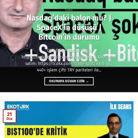
VIDEO
Nasdaq’daki balon mu? |
SpaceX’in düşüşü |
Bitcoin’in durumu
OKX TR’ye Hemen Katıl:
https://tr.okx.com/account/register?c… XAUT alım
satım: https://tr.okx.com/trade-spot/xaut-us…
440+ işlem çifti TRY pariteleri ile...
OKUMAYA DEVAM EDIN
→
21
Oca