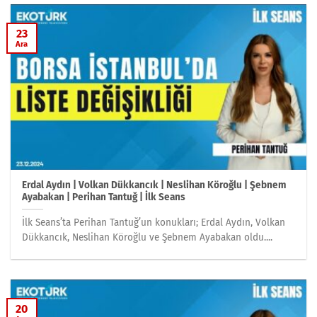
23
Ara
Erdal Aydın | Volkan Dükkancık | Neslihan Köroğlu | Şebnem
Ayabakan | Perihan Tantuğ | İlk Seans
İlk Seans’ta Perihan Tantuğ’un konukları; Erdal Aydın, Volkan
Dükkancık, Neslihan Köroğlu ve Şebnem Ayabakan oldu....
20