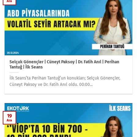
Ara
Selçuk Gönençler | Cüneyt Paksoy | Dr. Fatih Anıl | Perihan
Tantuğ | İlk Seans
İlk Seans’ta Perihan Tantuğ’un konukları; Selçuk Gönençler,
Cüneyt Paksoy ve Dr. Fatih Anıl oldu. 00:00...
19
Ara