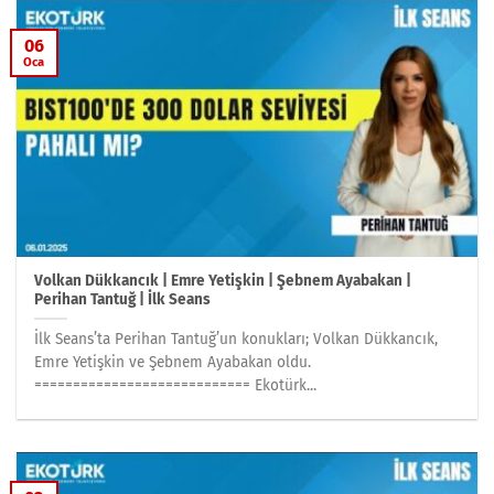
06
Oca
Volkan Dükkancık | Emre Yetişkin | Şebnem Ayabakan |
Perihan Tantuğ | İlk Seans
İlk Seans’ta Perihan Tantuğ’un konukları; Volkan Dükkancık,
Emre Yetişkin ve Şebnem Ayabakan oldu.
============================ Ekotürk...