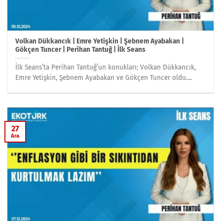
Volkan Dükkancık | Emre Yetişkin | Şebnem Ayabakan |
Gökçen Tuncer | Perihan Tantuğ | İlk Seans
İlk Seans’ta Perihan Tantuğ’un konukları; Volkan Dükkancık,
Emre Yetişkin, Şebnem Ayabakan ve Gökçen Tuncer oldu....
27
Ara