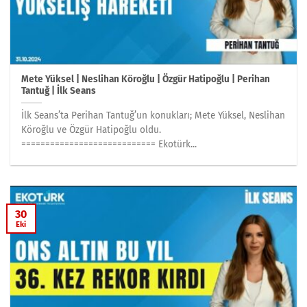
Mete Yüksel | Neslihan Köroğlu | Özgür Hatipoğlu | Perihan
Tantuğ | İlk Seans
İlk Seans’ta Perihan Tantuğ’un konukları; Mete Yüksel, Neslihan
Köroğlu ve Özgür Hatipoğlu oldu.
============================ Ekotürk...
30
Eki