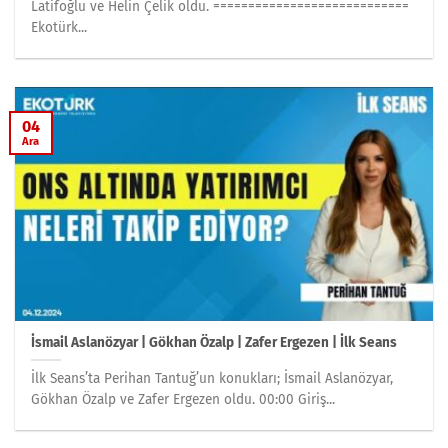
Latifoğlu ve Helin Çelik oldu. ============================
Ekotürk...
04
Ara
İsmail Aslanözyar | Gökhan Özalp | Zafer Ergezen | İlk Seans
İlk Seans’ta Perihan Tantuğ’un konukları; İsmail Aslanözyar,
Gökhan Özalp ve Zafer Ergezen oldu. 00:00 Giriş...