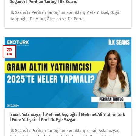
Doğaner | Perihan Tantuğ | İlk Seans
İlk Seans’ta Perihan Tantuğ’un konukları; Mete Yüksel, Özgür
Hatipoğlu, Dr. Altuğ Özaslan ve Dr. Berra...
25
Ara
İsmail Aslanözyar | Mehmet Aşçıoğlu | Mehmet Ali Yıldırımtürk
| Emre Yetişkin | Prof. Dr. Ege Yazgan
İlk Seans’ta Perihan Tantuğ’un konukları; İsmail Aslanözyar,