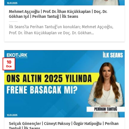
Mehmet Aşçıoğlu | Prof. Dr. İlhan Küçükkaplan | Doç. Dr.
Gökhan Işıl | Perihan Tantuğ | İlk Seans
İlk Seans’ta Perihan Tantuğ’un konukları; Mehmet Aşçıoğlu,
Prof. Dr. İlhan Küçükkaplan ve Doç. Dr. Gökhan...
10
Oca
Selçuk Gönençler | Cüneyt Paksoy | Özgür Hatipoğlu | Perihan
Tantuğ | İlk Seans