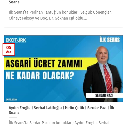
Seans
İlk Seans’ta Perihan Tantuğ’un konukları; Selçuk Gönençler,
Cüneyt Paksoy ve Doç. Dr. Gökhan Işıl oldu....
05
Ara
Aydın Eroğlu | Serhat Latifoğlu | Helin Çelik | Serdar Pazı | İlk
Seans
İlk Seans’ta Serdar Pazı’nın konukları; Aydın Eroğlu, Serhat