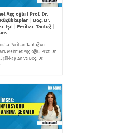
t Aşçıoğlu | Prof. Dr.
 Küçükkaplan | Doç. Dr.
n Işıl | Perihan Tantuğ |
eans
ans’ta Perihan Tantuğ’un
arı; Mehmet Aşçıoğlu, Prof. Dr.
Küçükkaplan ve Doç. Dr.
...