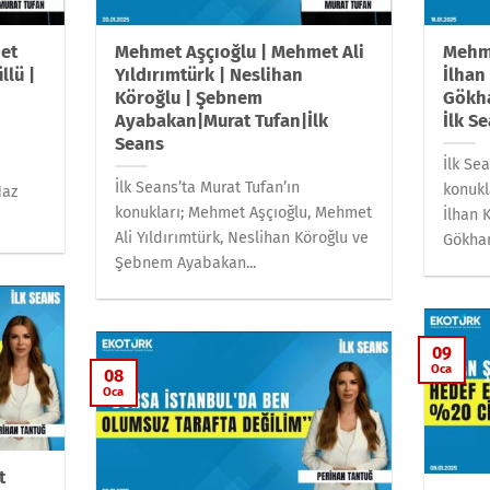
et
Mehmet Aşçıoğlu | Mehmet Ali
Mehme
llü |
Yıldırımtürk | Neslihan
İlhan
Köroğlu | Şebnem
Gökha
Ayabakan|Murat Tufan|İlk
İlk S
Seans
İlk Se
İlk Seans’ta Murat Tufan’ın
konukl
Naz
konukları; Mehmet Aşçıoğlu, Mehmet
İlhan 
Ali Yıldırımtürk, Neslihan Köroğlu ve
Gökhan
Şebnem Ayabakan...
09
Oca
08
Oca
t