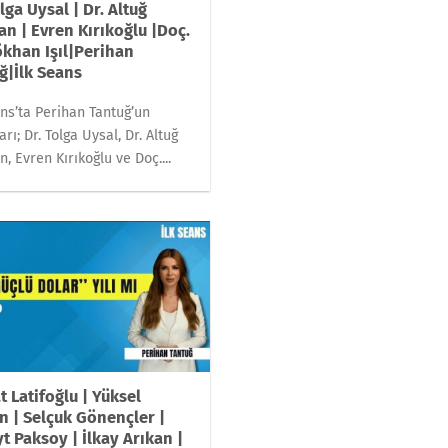
lga Uysal | Dr. Altuğ
an | Evren Kırıkoğlu |Doç.
ökhan Işıl|Perihan
ğ|İlk Seans
ans’ta Perihan Tantuğ’un
rı; Dr. Tolga Uysal, Dr. Altuğ
n, Evren Kırıkoğlu ve Doç....
t Latifoğlu | Yüksel
n | Selçuk Gönençler |
t Paksoy | İlkay Arıkan |