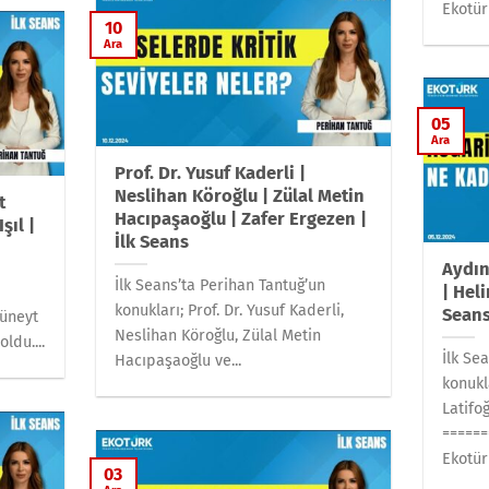
Ekotürk
10
Ara
05
Ara
Prof. Dr. Yusuf Kaderli |
Neslihan Köroğlu | Zülal Metin
t
Hacıpaşaoğlu | Zafer Ergezen |
şıl |
İlk Seans
Aydın
İlk Seans’ta Perihan Tantuğ’un
| Heli
konukları; Prof. Dr. Yusuf Kaderli,
Sean
Cüneyt
Neslihan Köroğlu, Zülal Metin
ldu....
İlk Se
Hacıpaşaoğlu ve...
konukl
Latifo
======
Ekotürk
03