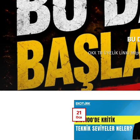
BU D
OKX TR ÜYELİK LİNKİ https
21
Oca