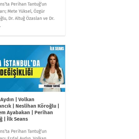
ans’ta Perihan Tantuğ’un
arı; Mete Yüksel, Özgür
ğlu, Dr. Altuğ Özaslan ve Dr.
.
 Aydın | Volkan
ncık | Neslihan Köroğlu |
em Ayabakan | Perihan
ğ | İlk Seans
ans’ta Perihan Tantuğ’un
arı; Erdal Aydın, Volkan