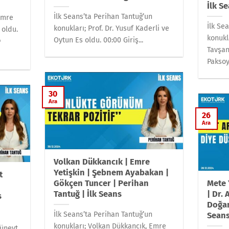
İlk S
İlk Seans’ta Perihan Tantuğ’un
Emre
İlk Se
konukları; Prof. Dr. Yusuf Kaderli ve
 oldu.
konukl
Oytun Es oldu. 00:00 Giriş...
=
Tavşan
Paksoy 
30
Ara
26
Ara
Volkan Dükkancık | Emre
Yetişkin | Şebnem Ayabakan |
t
Gökçen Tuncer | Perihan
Mete 
Tantuğ | İlk Seans
| Dr. 
s
Doğan
İlk Seans’ta Perihan Tantuğ’un
Sean
konukları; Volkan Dükkancık, Emre
Cüneyt