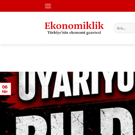
İçeriğe
atla
06
Ağu