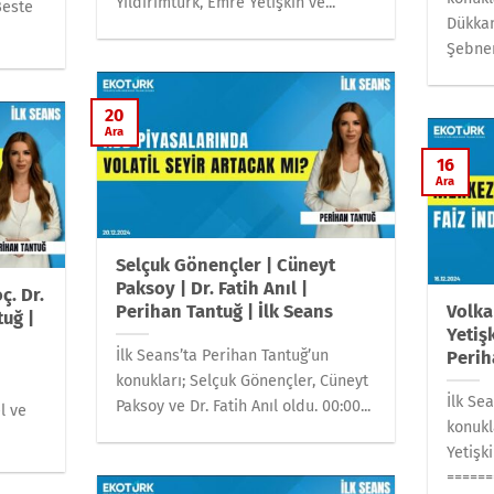
Yıldırımtürk, Emre Yetişkin ve...
Beste
Dükkan
Şebnem
20
Ara
16
Ara
Selçuk Gönençler | Cüneyt
Paksoy | Dr. Fatih Anıl |
ç. Dr.
Perihan Tantuğ | İlk Seans
Volka
tuğ |
Yetiş
İlk Seans’ta Perihan Tantuğ’un
Perih
konukları; Selçuk Gönençler, Cüneyt
İlk Se
Paksoy ve Dr. Fatih Anıl oldu. 00:00...
l ve
konukl
Yetişk
======