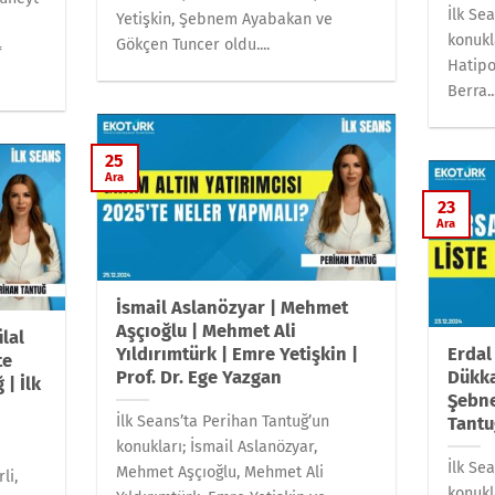
İlk Se
Yetişkin, Şebnem Ayabakan ve
konukl
Gökçen Tuncer oldu....
=
Hatipo
Berra..
25
Ara
23
Ara
İsmail Aslanözyar | Mehmet
Aşçıoğlu | Mehmet Ali
ülal
Yıldırımtürk | Emre Yetişkin |
Erdal
te
Prof. Dr. Ege Yazgan
Dükka
 | İlk
Şebn
İlk Seans’ta Perihan Tantuğ’un
Tantu
konukları; İsmail Aslanözyar,
İlk Se
Mehmet Aşçıoğlu, Mehmet Ali
li,
konukl