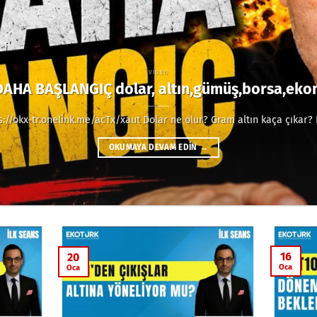
VIDEO
AHA BAŞLANGIÇ dolar, altın,gümüş,borsa,ek
://okx-tr.onelink.me/acTx/xaut Dolar ne olur? Gram altın kaça çıkar? 
OKUMAYA DEVAM EDIN
→
16
20
Oca
Oca