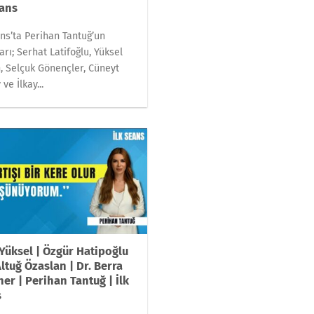
eans
ans’ta Perihan Tantuğ’un
arı; Serhat Latifoğlu, Yüksel
, Selçuk Gönençler, Cüneyt
ve İlkay...
Yüksel | Özgür Hatipoğlu
Altuğ Özaslan | Dr. Berra
er | Perihan Tantuğ | İlk
s