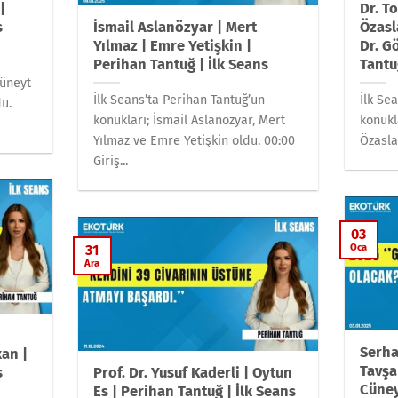
|
Dr. To
s
İsmail Aslanözyar | Mert
Özasl
Yılmaz | Emre Yetişkin |
Dr. G
Perihan Tantuğ | İlk Seans
Tantu
Cüneyt
İlk Seans’ta Perihan Tantuğ’un
İlk Se
u.
konukları; İsmail Aslanözyar, Mert
konukla
Yılmaz ve Emre Yetişkin oldu. 00:00
Özasla
Giriş...
03
Oca
31
Ara
Serha
an |
Tavşa
s
Prof. Dr. Yusuf Kaderli | Oytun
Cüney
Es | Perihan Tantuğ | İlk Seans