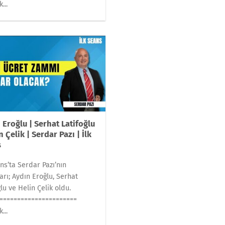
...
 Eroğlu | Serhat Latifoğlu
n Çelik | Serdar Pazı | İlk
s
ans’ta Serdar Pazı’nın
arı; Aydın Eroğlu, Serhat
ğlu ve Helin Çelik oldu.
======================
...