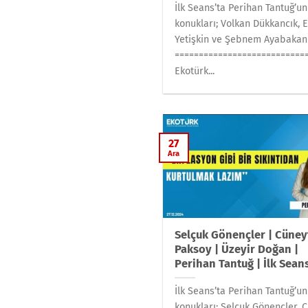
İlk Seans’ta Perihan Tantuğ’un
konukları; Volkan Dükkancık, 
Yetişkin ve Şebnem Ayabakan
===========================
Ekotürk...
27
Ara
Selçuk Gönençler | Cüney
Paksoy | Üzeyir Doğan |
Perihan Tantuğ | İlk Sean
İlk Seans’ta Perihan Tantuğ’un
konukları; Selçuk Gönençler, 