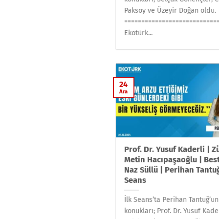
Paksoy ve Üzeyir Doğan oldu.
===========================
Ekotürk...
24
Ara
Prof. Dr. Yusuf Kaderli | Z
Metin Hacıpaşaoğlu | Bes
Naz Süllü | Perihan Tantuğ
Seans
İlk Seans’ta Perihan Tantuğ’un
konukları; Prof. Dr. Yusuf Kader