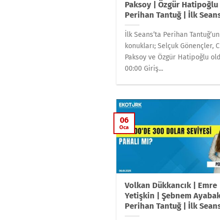
Paksoy | Özgür Hatipoğlu 
Perihan Tantuğ | İlk Sean
İlk Seans’ta Perihan Tantuğ’un
konukları; Selçuk Gönençler, 
Paksoy ve Özgür Hatipoğlu old
00:00 Giriş...
06
Oca
Volkan Dükkancık | Emre
Yetişkin | Şebnem Ayabak
Perihan Tantuğ | İlk Sean