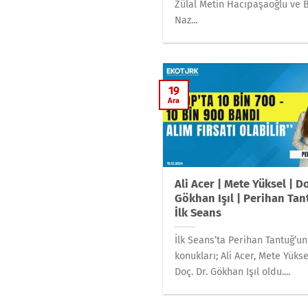
Zülal Metin Hacıpaşaoğlu ve 
Naz...
19
Ara
Ali Acer | Mete Yüksel | Do
Gökhan Işıl | Perihan Tan
İlk Seans
İlk Seans’ta Perihan Tantuğ’un
konukları; Ali Acer, Mete Yükse
Doç. Dr. Gökhan Işıl oldu....