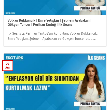
Volkan Dükkancık | Emre Yetişkin | Şebnem Ayabakan |
Gökçen Tuncer | Perihan Tantuğ | İlk Seans
İlk Seans’ta Perihan Tantuğ’un konukları; Volkan Dükkancık,
Emre Yetişkin, Şebnem Ayabakan ve Gökçen Tuncer oldu....
27
Ara