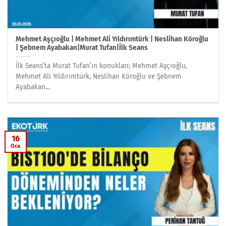
Mehmet Aşçıoğlu | Mehmet Ali Yıldırımtürk | Neslihan Köroğlu
| Şebnem Ayabakan|Murat Tufan|İlk Seans
İlk Seans’ta Murat Tufan’ın konukları; Mehmet Aşçıoğlu,
Mehmet Ali Yıldırımtürk, Neslihan Köroğlu ve Şebnem
Ayabakan...
16
Oca