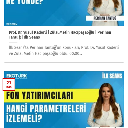
Prof. Dr. Yusuf Kaderli | Zülal Metin Hacıpaşaoğlu | Perihan
Tantuğ | İlk Seans
İlk Seans’ta Perihan Tantuğ’un konukları; Prof. Dr. Yusuf Kaderli
ve Zülal Metin Hacıpaşaoğlu oldu. 00:00...
21
Kas