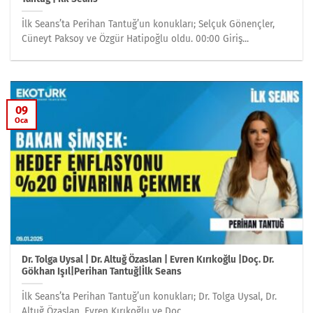
İlk Seans’ta Perihan Tantuğ’un konukları; Selçuk Gönençler,
Cüneyt Paksoy ve Özgür Hatipoğlu oldu. 00:00 Giriş...
09
Oca
Dr. Tolga Uysal | Dr. Altuğ Özaslan | Evren Kırıkoğlu |Doç. Dr.
Gökhan Işıl|Perihan Tantuğ|İlk Seans
İlk Seans’ta Perihan Tantuğ’un konukları; Dr. Tolga Uysal, Dr.
Altuğ Özaslan, Evren Kırıkoğlu ve Doç....