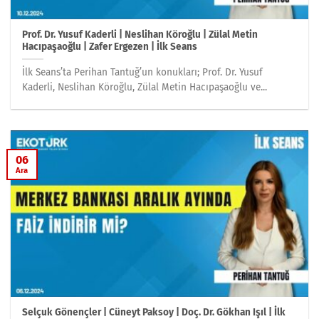
Prof. Dr. Yusuf Kaderli | Neslihan Köroğlu | Zülal Metin
Hacıpaşaoğlu | Zafer Ergezen | İlk Seans
İlk Seans’ta Perihan Tantuğ’un konukları; Prof. Dr. Yusuf
Kaderli, Neslihan Köroğlu, Zülal Metin Hacıpaşaoğlu ve...
06
Ara
Selçuk Gönençler | Cüneyt Paksoy | Doç. Dr. Gökhan Işıl | İlk