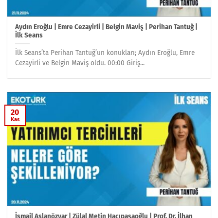
Aydın Eroğlu | Emre Cezayirli | Belgin Maviş | Perihan Tantuğ |
İlk Seans
İlk Seans’ta Perihan Tantuğ’un konukları; Aydın Eroğlu, Emre
Cezayirli ve Belgin Maviş oldu. 00:00 Giriş...
20
Kas
İsmail Aslanözyar | Zülal Metin Hacıpaşaoğlu | Prof. Dr. İlhan