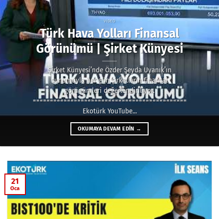
VIDEO
Türk Hava Yolları Finansal
Görünümü | Şirket Künyesi
Şirket Künyesi’nde Özder Şeyda Uyanık’ın
sunumuyla her gün şirketlerin finansal
görünümleri değerlendiriliyor.
======================================================
Ekotürk YouTube...
OKUMAYA DEVAM EDIN
→
21
Oca