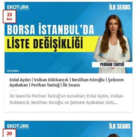
23
Ara
Erdal Aydın | Volkan Dükkancık | Neslihan Köroğlu | Şebnem
Ayabakan | Perihan Tantuğ | İlk Seans
İlk Seans’ta Perihan Tantuğ’un konukları; Erdal Aydın, Volkan
Dükkancık, Neslihan Köroğlu ve Şebnem Ayabakan oldu....
20