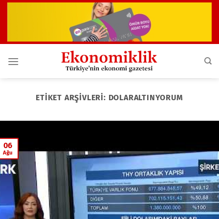
İçeriğe
atla
ETIKET ARŞIVLERI:
DOLARALTINYORUM
06
Ağu