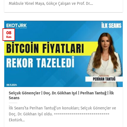
Makbule Yönel Maya, Gökçe Çalışan ve Prof. Dr....
08
Kas
Selçuk Gönençler | Doç. Dr. Gökhan Işıl | Perihan Tantuğ | İlk
Seans
İlk Seans’ta Perihan Tantuğ’un konukları; Selçuk Gönençler ve
Doç. Dr. Gökhan Işıl oldu. ============================
Ekotürk...