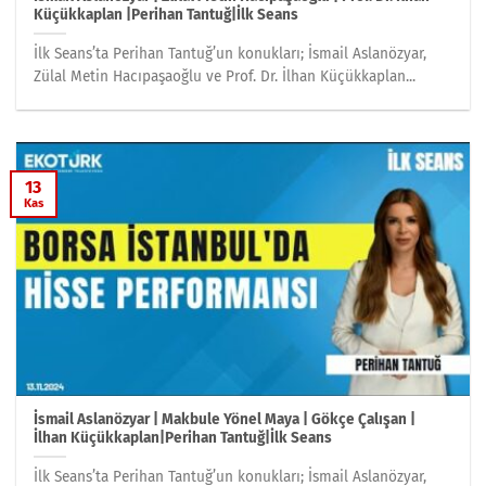
Küçükkaplan |Perihan Tantuğ|İlk Seans
İlk Seans’ta Perihan Tantuğ’un konukları; İsmail Aslanözyar,
Zülal Metin Hacıpaşaoğlu ve Prof. Dr. İlhan Küçükkaplan...
13
Kas
İsmail Aslanözyar | Makbule Yönel Maya | Gökçe Çalışan |
İlhan Küçükkaplan|Perihan Tantuğ|İlk Seans
İlk Seans’ta Perihan Tantuğ’un konukları; İsmail Aslanözyar,