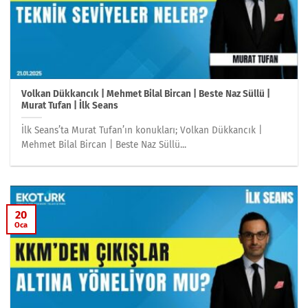
Volkan Dükkancık | Mehmet Bilal Bircan | Beste Naz Süllü |
Murat Tufan | İlk Seans
İlk Seans’ta Murat Tufan’ın konukları; Volkan Dükkancık |
Mehmet Bilal Bircan | Beste Naz Süllü...
20
Oca