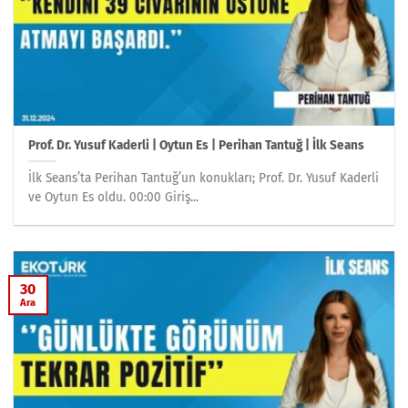
Prof. Dr. Yusuf Kaderli | Oytun Es | Perihan Tantuğ | İlk Seans
İlk Seans’ta Perihan Tantuğ’un konukları; Prof. Dr. Yusuf Kaderli
ve Oytun Es oldu. 00:00 Giriş...
30
Ara