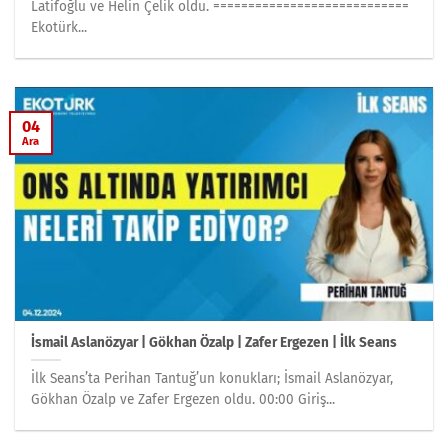
Latifoğlu ve Helin Çelik oldu. ============================
Ekotürk...
04
Ara
İsmail Aslanözyar | Gökhan Özalp | Zafer Ergezen | İlk Seans
İlk Seans’ta Perihan Tantuğ’un konukları; İsmail Aslanözyar,
Gökhan Özalp ve Zafer Ergezen oldu. 00:00 Giriş...