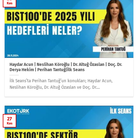
Kas
Haydar Acun | Neslihan Köroğlu | Dr. Altuğ Özaslan | Doç. Dr.
Derya Hekim | Perihan Tantuğ|İlk Seans
İlk Seans’ta Perihan Tantuğ’un konukları; Haydar Acun,
Neslihan Köroğlu, Dr. Altuğ Özaslan ve Doç. Dr....
27
Kas