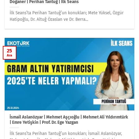
Doğaner | Perihan Tantuğ | İlk Seans
İlk Seans’ta Perihan Tantuğ’un konukları; Mete Yüksel, Özgür
Hatipoğlu, Dr. Altuğ Özaslan ve Dr. Berra...
25
Ara
İsmail Aslanözyar | Mehmet Aşçıoğlu | Mehmet Ali Yıldırımtürk
| Emre Yetişkin | Prof. Dr. Ege Yazgan
İlk Seans’ta Perihan Tantuğ’un konukları; İsmail Aslanözyar,