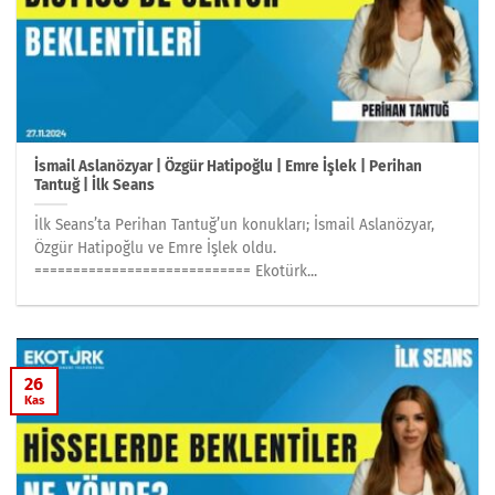
İsmail Aslanözyar | Özgür Hatipoğlu | Emre İşlek | Perihan
Tantuğ | İlk Seans
İlk Seans’ta Perihan Tantuğ’un konukları; İsmail Aslanözyar,
Özgür Hatipoğlu ve Emre İşlek oldu.
============================ Ekotürk...
26
Kas