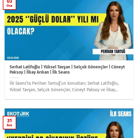
03
Oca
Serhat Latifoğlu | Yüksel Tavşan | Selçuk Gönençler | Cüneyt
Paksoy | İlkay Arıkan | İlk Seans
İlk Seans’ta Perihan Tantuğ’un konukları; Serhat Latifoğlu,
Yüksel Tavşan, Selçuk Gönençler, Cüneyt Paksoy ve İlkay...
31
Ara