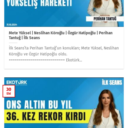
Mete Yüksel | Neslihan Köroğlu | Özgür Hatipoğlu | Perihan
Tantuğ | İlk Seans
İlk Seans’ta Perihan Tantuğ’un konukları; Mete Yüksel, Neslihan
Köroğlu ve Özgür Hatipoğlu oldu.
============================ Ekotürk...
30
Eki