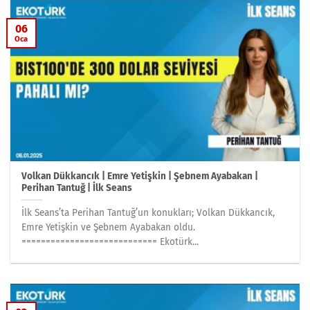
06
Oca
Volkan Dükkancık | Emre Yetişkin | Şebnem Ayabakan |
Perihan Tantuğ | İlk Seans
İlk Seans’ta Perihan Tantuğ’un konukları; Volkan Dükkancık,
Emre Yetişkin ve Şebnem Ayabakan oldu.
============================ Ekotürk...