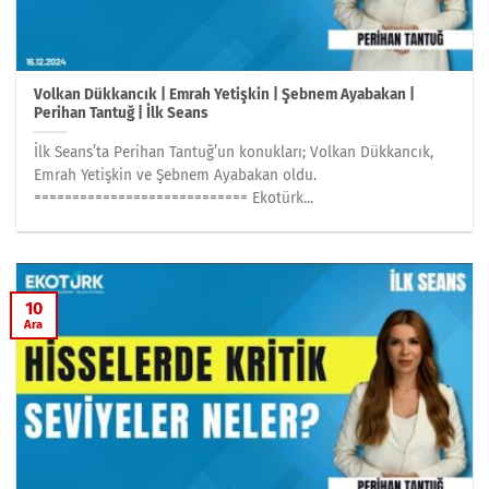
Volkan Dükkancık | Emrah Yetişkin | Şebnem Ayabakan |
Perihan Tantuğ | İlk Seans
İlk Seans’ta Perihan Tantuğ’un konukları; Volkan Dükkancık,
Emrah Yetişkin ve Şebnem Ayabakan oldu.
============================ Ekotürk...
10
Ara