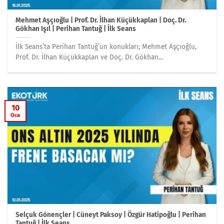
Mehmet Aşçıoğlu | Prof. Dr. İlhan Küçükkaplan | Doç. Dr.
Gökhan Işıl | Perihan Tantuğ | İlk Seans
İlk Seans’ta Perihan Tantuğ’un konukları; Mehmet Aşçıoğlu,
Prof. Dr. İlhan Küçükkaplan ve Doç. Dr. Gökhan...
10
Oca
Selçuk Gönençler | Cüneyt Paksoy | Özgür Hatipoğlu | Perihan
Tantuğ | İlk Seans