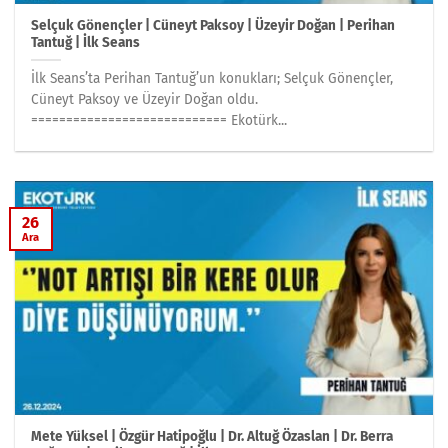
Selçuk Gönençler | Cüneyt Paksoy | Üzeyir Doğan | Perihan
Tantuğ | İlk Seans
İlk Seans’ta Perihan Tantuğ’un konukları; Selçuk Gönençler,
Cüneyt Paksoy ve Üzeyir Doğan oldu.
============================ Ekotürk...
26
Ara
Mete Yüksel | Özgür Hatipoğlu | Dr. Altuğ Özaslan | Dr. Berra