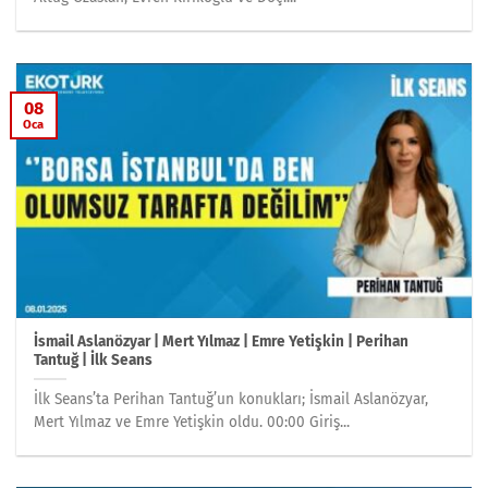
08
Oca
İsmail Aslanözyar | Mert Yılmaz | Emre Yetişkin | Perihan
Tantuğ | İlk Seans
İlk Seans’ta Perihan Tantuğ’un konukları; İsmail Aslanözyar,
Mert Yılmaz ve Emre Yetişkin oldu. 00:00 Giriş...