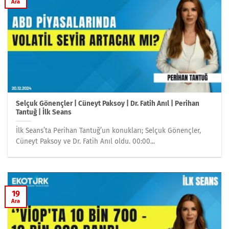
Ara
Selçuk Gönençler | Cüneyt Paksoy | Dr. Fatih Anıl | Perihan
Tantuğ | İlk Seans
İlk Seans’ta Perihan Tantuğ’un konukları; Selçuk Gönençler,
Cüneyt Paksoy ve Dr. Fatih Anıl oldu. 00:00...
19
Ara