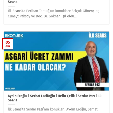
Seans
İlk Seans’ta Perihan Tantuğ’un konukları; Selçuk Gönençler,
Cüneyt Paksoy ve Doç. Dr. Gökhan Işıl oldu....
05
Ara
Aydın Eroğlu | Serhat Latifoğlu | Helin Çelik | Serdar Pazı | İlk
Seans
İlk Seans’ta Serdar Pazı’nın konukları; Aydın Eroğlu, Serhat