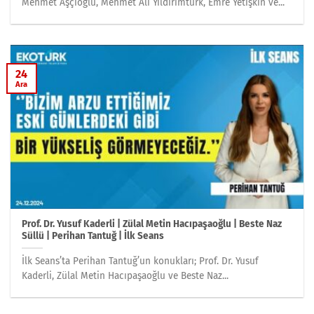
Mehmet Aşçıoğlu, Mehmet Ali Yıldırımtürk, Emre Yetişkin ve...
24
Ara
Prof. Dr. Yusuf Kaderli | Zülal Metin Hacıpaşaoğlu | Beste Naz
Süllü | Perihan Tantuğ | İlk Seans
İlk Seans’ta Perihan Tantuğ’un konukları; Prof. Dr. Yusuf
Kaderli, Zülal Metin Hacıpaşaoğlu ve Beste Naz...