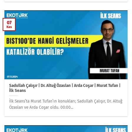
07
Kas
Sadullah Çalışır | Dr. Altuğ Özaslan | Arda Coşar | Murat Tufan |
İlk Seans
İlk Seans’ta Murat Tufan’ın konukları; Sadullah Çalışır, Dr. Altuğ
Özaslan ve Arda Coşar oldu. 00:00...