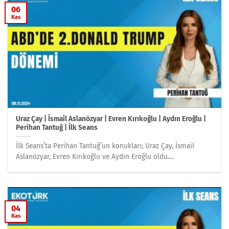
06
Kas
Uraz Çay | İsmail Aslanözyar | Evren Kırıkoğlu | Aydın Eroğlu |
Perihan Tantuğ | İlk Seans
İlk Seans’ta Perihan Tantuğ’un konukları; Uraz Çay, İsmail
Aslanözyar, Evren Kırıkoğlu ve Aydın Eroğlu oldu....
04
Kas