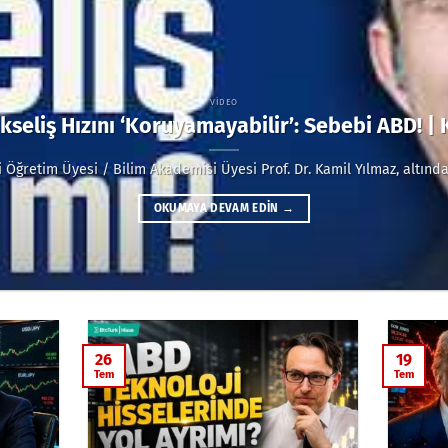
VIDEO
kseliş Hızını ‘Koruyamayabilir’: Sebebi ABD! |
 Öğretim Üyesi / Bilim Akademisi Üyesi Prof. Dr. Kamil Yılmaz, altındak
OKUMAYA DEVAM EDIN
→
26
19
Tem
Tem