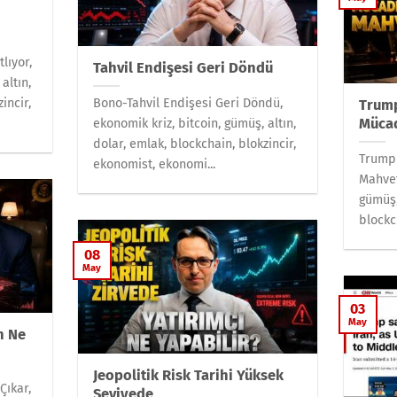
lıyor,
Tahvil Endişesi Geri Döndü
altın,
incir,
Bono-Tahvil Endişesi Geri Döndü,
Trump
Mücad
ekonomik kriz, bitcoin, gümüş, altın,
dolar, emlak, blockchain, blokzincir,
Trump 
ekonomist, ekonomi...
Mahvet
gümüş,
blockch
08
May
03
May
n Ne
Jeopolitik Risk Tarihi Yüksek
Çıkar,
Seviyede