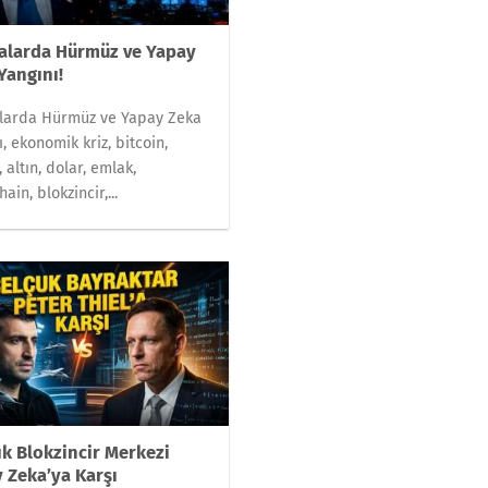
alarda Hürmüz ve Yapay
Yangını!
alarda Hürmüz ve Yapay Zeka
ı, ekonomik kriz, bitcoin,
 altın, dolar, emlak,
ain, blokzincir,...
ık Blokzincir Merkezi
 Zeka’ya Karşı