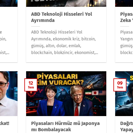
ABD Teknoloji Hisseleri Yol
Piyas
Ayrımında
Zeka 
ne
ABD Teknoloji Hisseleri Yol
Piyas
oin,
Ayrımında, ekonomik kriz, bitcoin,
Yangın
gümüş, altın, dolar, emlak,
gümüş,
st,...
blockchain, blokzincir, ekonomist,...
blockch
12
09
Tem
Tem
kkat!
Piyasaları Hürmüz mü Japonya
Dağıt
mı Bombalayacak
Yapay