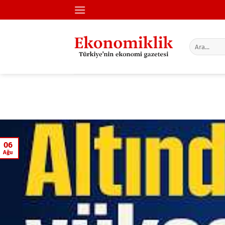
İçeriğe
atla
06
Ağu