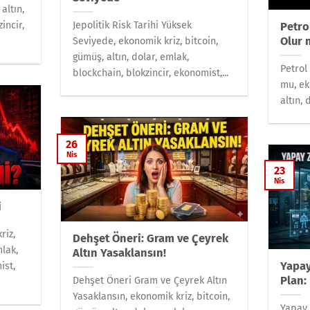
altın,
incir,
Jepolitik Risk Tarihi Yüksek
Petro
Olur 
Seviyede, ekonomik kriz, bitcoin,
gümüş, altın, dolar, emlak,
Petrol
blockchain, blokzincir, ekonomist,...
mu, ek
altın, 
26
Nis
23
Nis
i
riz,
Dehşet Öneri: Gram ve Çeyrek
mlak,
Altın Yasaklansın!
Yapay
ist,
Plan:
Dehşet Öneri Gram ve Çeyrek Altın
Yasaklansın, ekonomik kriz, bitcoin,
Yapay 