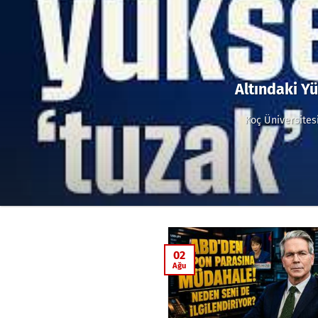
Altındaki Yü
Koç Üniversitesi
02
Ağu