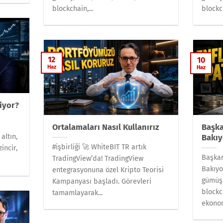
blockchain,...
blockch
12
10
Haz
Haz
iyor?
,
Ortalamaları Nasıl Kullanırız
Başka
altın,
Bakıy
#işbirliği 🚀 WhiteBIT TR artık
incir,
Başka
TradingView’da! TradingView
Bakıyo
entegrasyonuna özel Kripto Teorisi
gümüş,
Kampanyası başladı. Görevleri
blockc
tamamlayarak...
ekonom