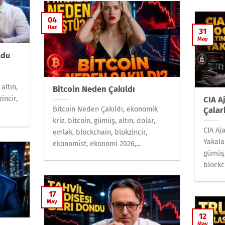
04
Haz
31
May
ldu
altın,
Bitcoin Neden Çakıldı
incir,
CIA A
Bitcoin Neden Çakıldı, ekonomik
Çalar
kriz, bitcoin, gümüş, altın, dolar,
CIA Aj
emlak, blockchain, blokzincir,
Yakala
ekonomist, ekonomi 2026,...
gümüş,
blockch
17
May
12
May