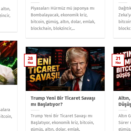
Piyasaları Hürmüz mü Japonya mı
Dağıtı
altın,
Bombalayacak, ekonomik kriz,
Zeka’y
incir,
bitcoin, gümüş, altın, dolar, emlak,
bitcoi
blockchain, blokzincir,...
blockch
28
21
Haz
Haz
Trump Yeni Bir Ticaret Savaşı
Altın
mı Başlatıyor?
Düşüş
salara
Trump Yeni Bir Ticaret Savaşı mı
Altın 
itcoin,
Başlatıyor, ekonomik kriz, bitcoin,
Sürer 
gümüş, altın, dolar, emlak,
gümüş,