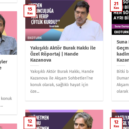
21
Kas
15
Kas
Suna 
Yakışıklı Aktör Burak Hakkı ile
Geçmi
Özel Röportaj | Hande
kadim
Kazanova
Kaza
yler
e
Yakışıklı Aktör Burak Hakkı, Hande
Bitki 
Kazanova ile Akşam Sohbetleri’ne
Duman
konuk olarak, sağlıklı hayat için
Akşam 
öze...
olarak 
 konuk
..
12
12
Kas
Kas