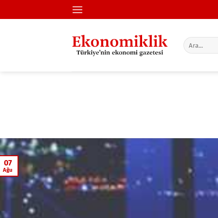
İçeriğe
atla
07
Ağu