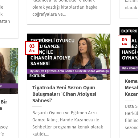
Kazanova ile Sohbetler’e konuk
Kazano
de
olarak yazdığı kitaplardan başka
olarak 
uk
coğrafyalara ve...
attan
05
Ara
03
Ara
Kemal
Tiyatroda Yeni Sezon Oyun
Mesaf
Buluşmaları ‘Cihan Atolyesi
Kaza
Sahnesi’
-Bir
Usta S
e
Başarılı Oyuncu ve Eğitmen Arzu
Herkül
Gamze Kılınç, Hande Kazanova ile
filmin
asoy,
Sohbetler programına konuk olarak
sezond
’e
katıldı....