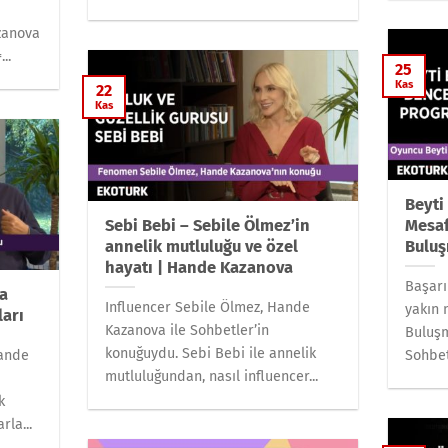
zanova
..
25
Kas
22
Kas
Beyti
Sebi Bebi – Sebile Ölmez’in
Mesaf
annelik mutluluğu ve özel
Buluş
hayatı | Hande Kazanova
Başarı
da
Influencer Sebile Ölmez, Hande
yakın 
ları
Kazanova ile Sohbetler’in
Buluşm
konuğuydu. Sebi Bebi ile annelik
Hande
Sohbet
mutluluğundan, nasıl influencer...
k
rla...