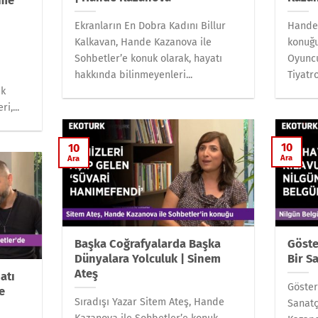
rme
Ekranların En Dobra Kadını Billur
Hande
Kalkavan, Hande Kazanova ile
konuğu
Sohbetler’e konuk olarak, hayatı
Oyuncu
hakkında bilinmeyenleri...
Tiyatro
uk
i,...
10
10
Ara
Ara
Başka Coğrafyalarda Başka
Göste
Dünyalara Yolculuk | Sinem
Bir S
Ateş
atı
Göster
e
Sıradışı Yazar Sitem Ateş, Hande
Sanatç