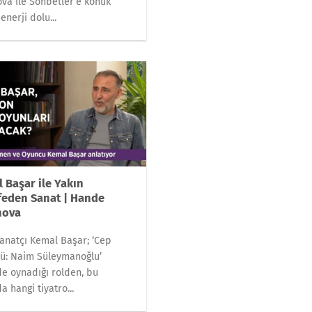
va ile Sohbetler’e konuk
enerji dolu...
 Başar ile Yakın
eden Sanat | Hande
nova
anatçı Kemal Başar; ‘Cep
ü: Naim Süleymanoğlu’
de oynadığı rolden, bu
a hangi tiyatro...