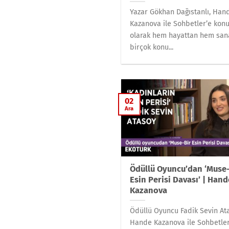
Yazar Gökhan Dağıstanlı, Han
Kazanova ile Sohbetler’e kon
olarak hem hayattan hem san
birçok konu...
02
Ara
Ödüllü Oyuncu’dan ‘Muse
Esin Perisi Davası’ | Hand
Kazanova
Ödüllü Oyuncu Fadik Sevin At
Hande Kazanova ile Sohbetler