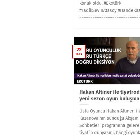
konuk oldu. #Ekotürk
#FadikSevinAtasoy #HandeKa
============================.
22
Kas
Hakan Altıner ile tiyatro
yeni sezon oyun buluşma
Usta Oyuncu Hakan Altıner, 
Kazanova’nın sunduğu Akşam
Sohbetleri programına gelere
tiyatro dünyasını, hangi oyunla