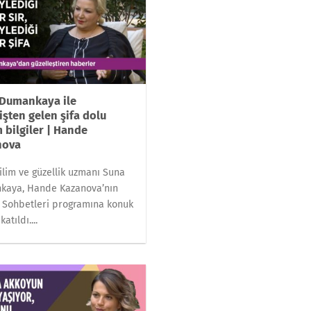
Dumankaya ile
şten gelen şifa dolu
 bilgiler | Hande
nova
bilim ve güzellik uzmanı Suna
kaya, Hande Kazanova’nın
Sohbetleri programına konuk
katıldı....