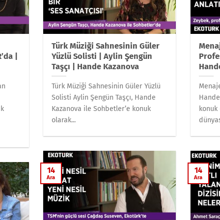
–
Türk Müziği Sahnesinin Güler
Menaj
R’da |
Yüzlü Solisti | Aylin Şengün
Profe
Taşçı | Hande Kazanova
Hand
an
Türk Müziği Sahnesinin Güler Yüzlü
Menaje
Solisti Aylin Şengün Taşçı, Hande
Hande 
uk
Kazanova ile Sohbetler’e konuk
konuk 
olarak...
dünyası
14
14
Ara
Ara