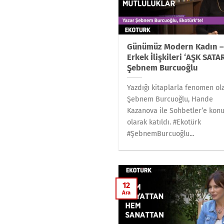
Günümüz Modern Kadın 
Erkek İlişkileri ‘AŞK SATA
Şebnem Burcuoğlu
Yazdığı kitaplarla fenomen ol
Şebnem Burcuoğlu, Hande
Kazanova ile Sohbetler’e kon
olarak katıldı. #Ekotürk
#ŞebnemBurcuoğlu...
12
Ara