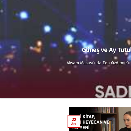
Güneş ve Ay Tutul
Akşam Masası’nda Eda Özdemir’in 
22
Ara