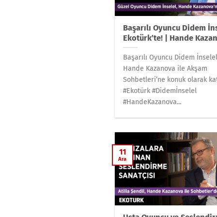
Başarılı Oyuncu Didem İn
Ekotürk’te! | Hande Kaza
Başarılı Oyuncu Didem İnselel
Hande Kazanova ile Akşam
Sohbetleri’ne konuk olarak kat
#Ekotürk #Didemİnselel
#HandeKazanova...
11
Ara