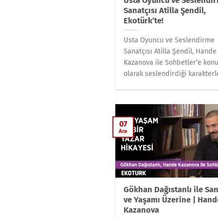
Usta Oyuncu ve Seslendi
Sanatçısı Atilla Şendil,
Ekotürk’te!
Usta Oyuncu ve Seslendirme
Sanatçısı Atilla Şendil, Hande
Kazanova ile Sohbetler’e kon
olarak seslendirdiği karakterler
07
Ara
Gökhan Dağıstanlı ile San
ve Yaşamı Üzerine | Hand
Kazanova