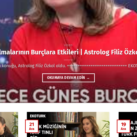
VIDEO
malarının Burçlara Etkileri | Astrolog Filiz Öz
konuğu, Astrolog Filiz Özkol oldu. ============================ EKO
OKUMAYA DEVAM EDIN
→
21
19
Ara
Ara