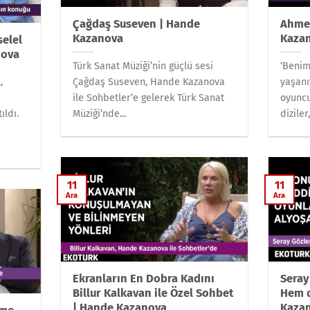
Çağdaş Suseven | Hande
Ahmet
Kazanova
Kaza
selel
nova
Türk Sanat Müziği’nin güçlü sesi
‘Benim
,
Çağdaş Suseven, Hande Kazanova
yaşanı
ile Sohbetler’e gelerek Türk Sanat
oyuncu
ıldı.
Müziği’nde...
diziler
11
11
Ara
Ara
Ekranların En Dobra Kadını
Seray
Billur Kalkavan ile Özel Sohbet
Hem d
| Hande Kazanova
Kaza