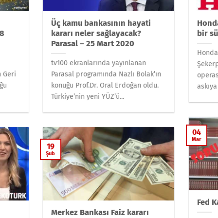
Üç kamu bankasının hayati
Honda
18
kararı neler sağlayacak?
bir s
Parasal – 25 Mart 2020
Honda 
tv100 ekranlarında yayınlanan
Şekerp
h Geri
Parasal programında Nazlı Bolak’ın
operas
uğu
konuğu Prof.Dr. Oral Erdoğan oldu.
askıya
Türkiye’nin yeni YÜZ’ü...
04
Mar
19
Şub
Fed K
Merkez Bankası Faiz kararı