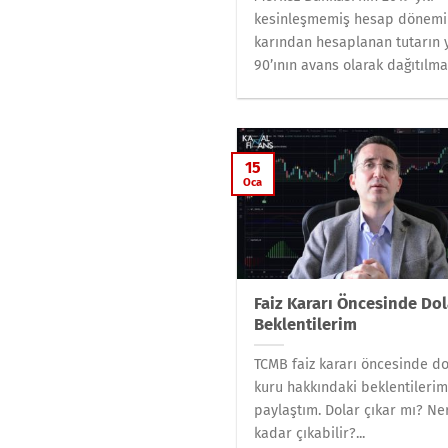
kesinleşmemiş hesap dönemi
karından hesaplanan tutarın 
90’ının avans olarak dağıtılmas
15
Oca
Faiz Kararı Öncesinde Dol
Beklentilerim
TCMB faiz kararı öncesinde do
kuru hakkındaki beklentilerim
paylaştım. Dolar çıkar mı? Ne
kadar çıkabilir?...