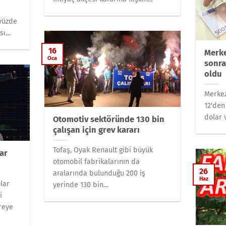
yüzde
ı...
16
Merke
Oca
sonra
oldu
Merkez
12'den
dolar 
Otomotiv sektöründe 130 bin
çalışan için grev kararı
Tofaş, Oyak Renault gibi büyük
ar
otomobil fabrikalarının da
26
aralarında bulunduğu 200 iş
Haz
lar
yerinde 130 bin...
i
reye