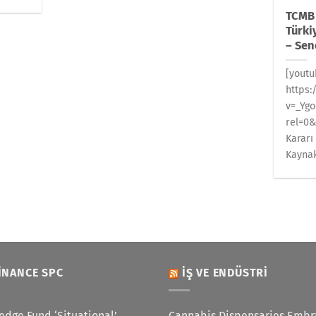
TCMB 
Türki
– Sen
[yout
https
v=_Yg
rel=0&
Kararı 
Kaynak
INANCE SPC
İŞ VE ENDÜSTRI
edge Fund ‘Situational’
Cannabis Dispensaries Embr