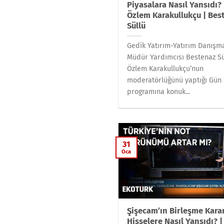
Piyasalara Nasıl Yansıdı? 
Özlem Karakullukçu | Bes
Süllü
Gedik Yatırım-Yatırım Danışma
Müdür Yardımcısı Bestenaz Sü
Özlem Karakullukçu’nun
moderatörlüğünü yaptığı Gün
programına konuk...
31
Oca
Şişecam’ın Birleşme Kara
Hisselere Nasıl Yansıdı? |