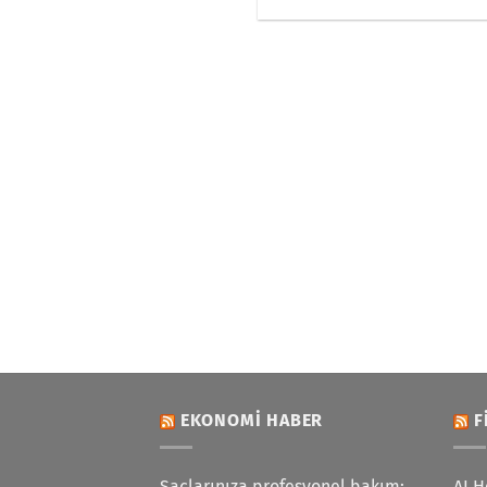
EKONOMI HABER
F
Saçlarınıza profesyonel bakım:
AI H