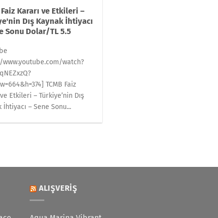
Faiz Kararı ve Etkileri –
ye'nin Dış Kaynak İhtiyacı
e Sonu Dolar/TL 5.5
ube
://www.youtube.com/watch?
oqNEZxzQ?
w=664&h=374] TCMB Faiz
ve Etkileri – Türkiye’nin Dış
 İhtiyacı – Sene Sonu...
ALIŞVERIŞ
ace
Aqua Marina Vibrant