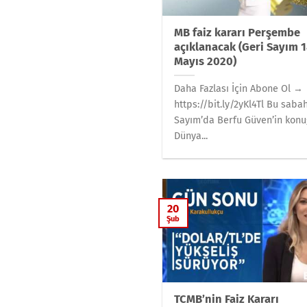
MB faiz kararı Perşembe
açıklanacak (Geri Sayım 
Mayıs 2020)
Daha Fazlası İçin Abone Ol →
https://bit.ly/2yKl4Tl Bu saba
Sayım’da Berfu Güven’in kon
Dünya...
20
Şub
TCMB’nin Faiz Kararı