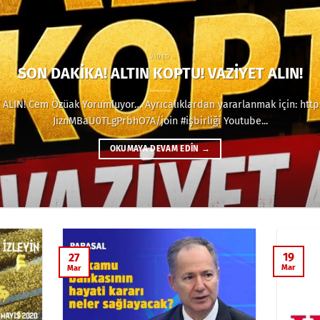
VIDEO
SON DAKİKA! ALTIN KOPTU! VAZİYET ALIN!
 ALIN! Cem Özüak Yorumluyor… Ayrıcalıklardan yararlanmak için: ht
JiznMBaU0TLgPrbhO7A/join #işbirliği Youtube...
OKUMAYA DEVAM EDIN
→
19
27
Mar
Mar