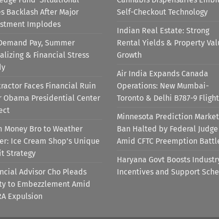
s Backlash After Major
Self-Checkout Technology
estment Implodes
Indian Real Estate: Strong
Demand Pay, Summer
Rental Yields & Property Va
alizing & Financial Stress
Growth
dy
Air India Expands Canada
ractor Faces Financial Ruin
Operations: New Mumbai-
r Obama Presidential Center
Toronto & Delhi B787-9 Flight
ect
Minnesota Prediction Market
m Money Bro to Weather
Ban Halted by Federal Judge
er: Ice Cream Shop’s Unique
Amid CFTC Preemption Battl
it Strategy
Haryana Govt Boosts Industr
ncial Advisor Cho Pleads
Incentives and Support Sch
lty to Embezzlement Amid
RA Expulsion