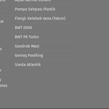
Pompa Sehpası Plastik
Flanşlı Kelebek Vana (Takım)
lue
BWT D500
BWT PK Turbo
Goodrob Maxi
s
Gemaş Poolking
Siesta Atlantik
e
y
emes