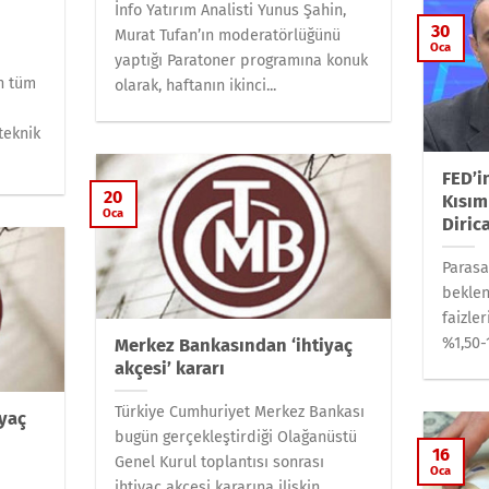
İnfo Yatırım Analisti Yunus Şahin,
30
Murat Tufan’ın moderatörlüğünü
Oca
yaptığı Paratoner programına konuk
en tüm
olarak, haftanın ikinci...
teknik
FED’in
20
Kısım
Oca
Diric
Parasa
beklen
faizler
%1,50-1
Merkez Bankasından ‘ihtiyaç
akçesi’ kararı
Türkiye Cumhuriyet Merkez Bankası
iyaç
bugün gerçekleştirdiği Olağanüstü
16
Genel Kurul toplantısı sonrası
Oca
ihtiyaç akçesi kararına ilişkin...