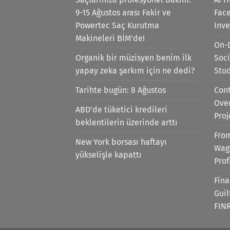
9-15 Ağustos arası Fakir ve
Face
Powertec Saç Kurutma
Inv
Makineleri BİM'de!
On-
Organik bir müzisyen benim ilk
Soci
yapay zeka şarkım için ne dedi?
Stu
Tarihte bugün: 8 Ağustos
Cont
Ove
ABD'de tüketici kredileri
Proj
beklentilerin üzerinde arttı
Fro
New York borsası haftayı
Wag
yükselişle kapattı
Prof
Fina
Gui
FIN