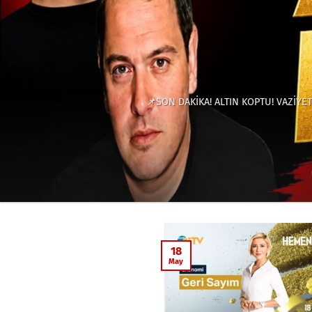
📌SON DAKİKA! ALTIN KOPTU! VAZİYET
18
May