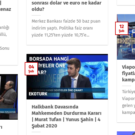
|
sonrası dolar ve euro ne kadar
tenaz
oldu?
Merkez Bankası faizde 50 baz puan
12
nlığı
indirim yaptı. Politika faiz oranı
Şub
llü,
yüzde 11,25’ten yüzde 10,75’e...
 Sonu
04
Viapo
Şub
fiyat
kampa
Türkiy
Viapor
gelen 
Halkbank Davasında
kampan
Mahkemeden Durdurma Kararı
| Murat Tufan | Yunus Şahin | 4
Şubat 2020
rı