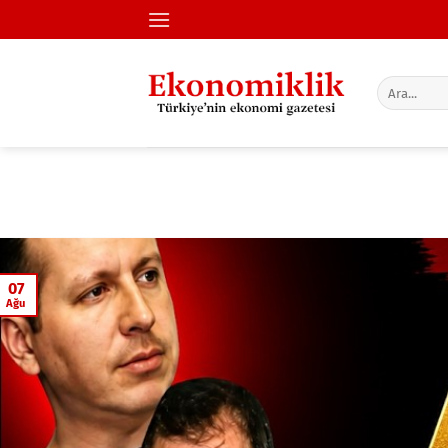
İçeriğe
atla
07
Ağu