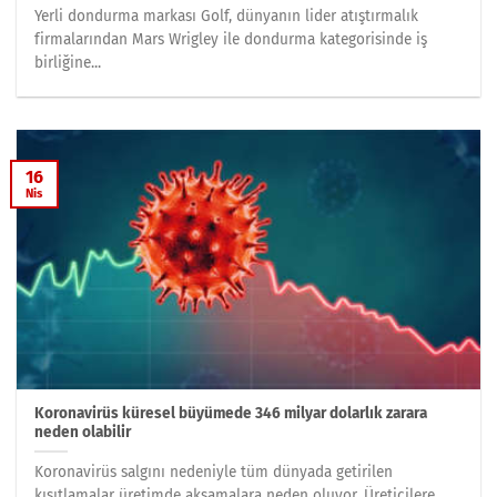
Yerli dondurma markası Golf, dünyanın lider atıştırmalık
firmalarından Mars Wrigley ile dondurma kategorisinde iş
birliğine...
16
Nis
Koronavirüs küresel büyümede 346 milyar dolarlık zarara
neden olabilir
Koronavirüs salgını nedeniyle tüm dünyada getirilen
kısıtlamalar üretimde aksamalara neden oluyor. Üreticilere