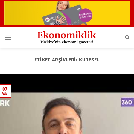
İçeriğe
atla
ETIKET ARŞIVLERI:
KÜRESEL
07
Ağu