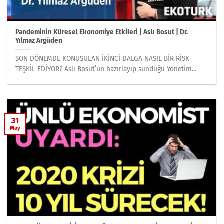
Pandeminin Küresel Ekonomiye Etkileri | Aslı Bosut | Dr.
Yılmaz Argüden
SON DÖNEMDE KONUŞULAN İKİNCİ DALGA NASIL BİR RİSK
TEŞKİL EDİYOR? Aslı Bosut’un hazırlayıp sunduğu Yönetim...
31
May