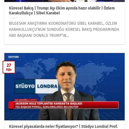
Küresel Bakış | Trump: Aşı Ekim ayında hazır olabilir | Özlem
Karakullukçu | Sibel Karabel
BİLGESAM ARAŞTIRMA KOORDİNATÖRÜ SİBEL KARABEL, ÖZLEM
KARAKULLUKÇU’NUN SUNDUĞU KÜRESEL BAKIŞ PROGRAMINDA
ABD BAŞKANI DONALD TRUMP’IN...
27
Ağu
Küresel piyasalarda neler fiyatlanıyor? | Stüdyo Londra| Prof.