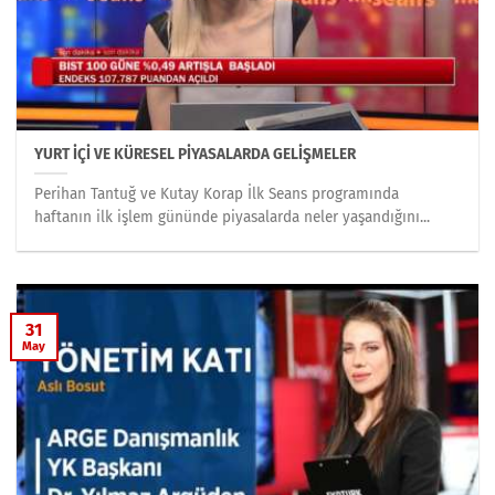
YURT İÇİ VE KÜRESEL PİYASALARDA GELİŞMELER
Perihan Tantuğ ve Kutay Korap İlk Seans programında
haftanın ilk işlem gününde piyasalarda neler yaşandığını...
31
May