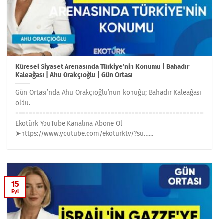
Küresel Siyaset Arenasında Türkiye’nin Konumu | Bahadır
Kaleağası | Ahu Orakçıoğlu | Gün Ortası
Gün Ortası’nda Ahu Orakçıoğlu’nun konuğu; Bahadır Kaleağası
oldu.
========================================================
Ekotürk YouTube Kanalına Abone Ol
➤https://www.youtube.com/ekoturktv/?su…...
15
Eyl