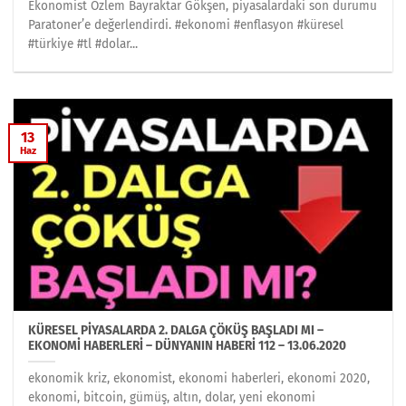
Ekonomist Özlem Bayraktar Gökşen, piyasalardaki son durumu
Paratoner’e değerlendirdi. #ekonomi #enflasyon #küresel
#türkiye #tl #dolar...
13
Haz
KÜRESEL PİYASALARDA 2. DALGA ÇÖKÜŞ BAŞLADI MI –
EKONOMİ HABERLERİ – DÜNYANIN HABERİ 112 – 13.06.2020
ekonomik kriz, ekonomist, ekonomi haberleri, ekonomi 2020,
ekonomi, bitcoin, gümüş, altın, dolar, yeni ekonomi