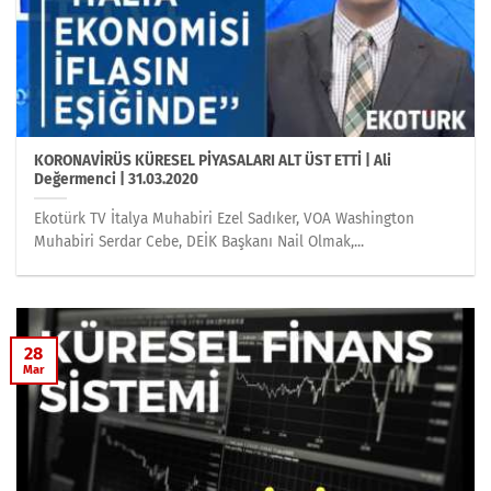
KORONAVİRÜS KÜRESEL PİYASALARI ALT ÜST ETTİ | Ali
Değermenci | 31.03.2020
Ekotürk TV İtalya Muhabiri Ezel Sadıker, VOA Washington
Muhabiri Serdar Cebe, DEİK Başkanı Nail Olmak,...
28
Mar