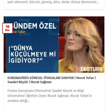
yeni ekonomi, bitcoin, gümüş, altın, dolar, dünya ekonomisi...
19
Mar
KORONAVİRÜS KÜRESEL PİYASALARI SARIYOR | Murat Tufan |
Saadet Büyük | Murat Sağman
Finans Danışmanı/Ekonomist Saadet Büyük ve Bilgi
Üniversitesi Öğretim Üyesi Murat Sağman, Murat Tufan’ın
modere ettiği...