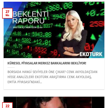
27
Nis
KÜRESEL PİYASALAR MERKEZ BANKALARINI BEKLİYOR!
BORSADA HANGİ SEVİYELER ÖNE ÇIKAR? CENK AKYOLDAŞ’DAN
HİSSE ANALİZLERİ! EKOTÜRK ARAŞTIRMA CENK AKYOLDAŞ,
EMTİA PİYASASI’NDAKİ...
22