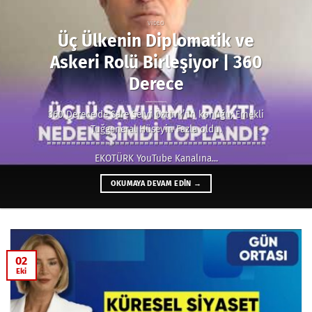
VIDEO
Üç Ülkenin Diplomatik ve
Askeri Rolü Birleşiyor | 360
Derece
360 Derece’de Sare Selvi Öztürk’ün konuğu; Emekli
Tuğgeneral Hüseyin Fazla oldu.
======================================================
EKOTÜRK YouTube Kanalına...
OKUMAYA DEVAM EDIN
→
02
Eki