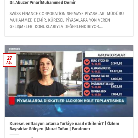
Dr. Abuzer Pınar|Muhammed Demir
SWİSS FİNANCE CORPORATİON SERMAYE PİYASALARI MÜDÜRÜ
MUHAMMED DEMİR, KÜRESEL PİYASALARA YÖN VEREN
GELİŞMELERİ KONUKLARIYLA DEĞERLENDİRİYOR....
27
Ağu
Küresel enflasyon artarsa Türkiye nasıl etkilenir? | Özlem
Bayraktar Gökşen |Murat Tufan | Paratoner