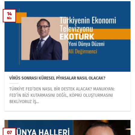
14
Nis
VİRÜS SONRASI KÜRESEL PİYASALAR NASIL OLACAK?
TÜRKİYE FED’DEN NASIL BİR DESTEK ALACAK? MANUKYAN:
FED’İN BİZİ KUTARMASINI DEĞİL, KÖPRÜ OLUŞTURMASINI
BEKLİYORUZ İŞ...
07