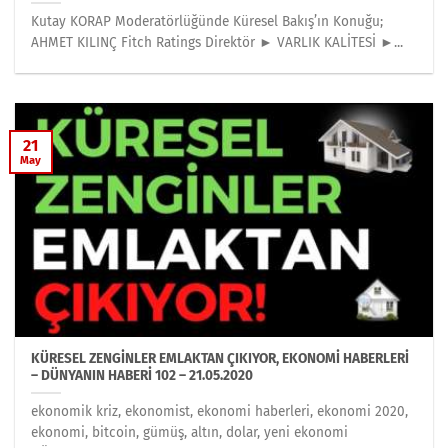
Kutay KORAP Moderatörlüğünde Küresel Bakış’ın Konuğu;
AHMET KILINÇ Fitch Ratings Direktör ► VARLIK KALİTESİ ►...
21
May
KÜRESEL ZENGİNLER EMLAKTAN ÇIKIYOR, EKONOMİ HABERLERİ
– DÜNYANIN HABERİ 102 – 21.05.2020
ekonomik kriz, ekonomist, ekonomi haberleri, ekonomi 2020,
ekonomi, bitcoin, gümüş, altın, dolar, yeni ekonomi