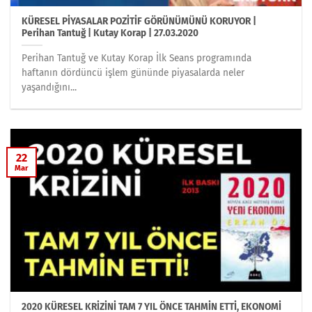
KÜRESEL PİYASALAR POZİTİF GÖRÜNÜMÜNÜ KORUYOR |
Perihan Tantuğ | Kutay Korap | 27.03.2020
Perihan Tantuğ ve Kutay Korap İlk Seans programında
haftanın dördüncü işlem gününde piyasalarda neler
yaşandığını...
22
Mar
2020 KÜRESEL KRİZİNİ TAM 7 YIL ÖNCE TAHMİN ETTİ, EKONOMİ