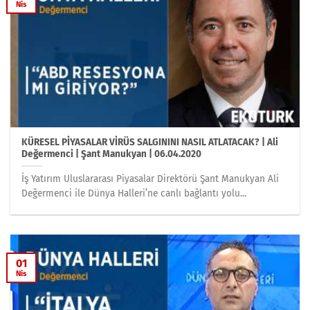
Nis
KÜRESEL PİYASALAR VİRÜS SALGININI NASIL ATLATACAK? | Ali
Değermenci | Şant Manukyan | 06.04.2020
İş Yatırım Uluslararası Piyasalar Direktörü Şant Manukyan Ali
Değermenci ile Dünya Halleri’ne canlı bağlantı yolu...
01
Nis