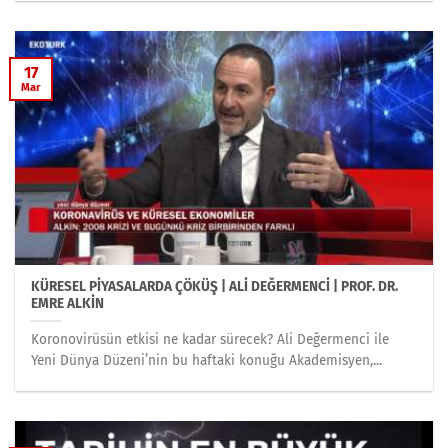
17
Mar
KÜRESEL PİYASALARDA ÇÖKÜŞ | ALİ DEĞERMENCİ | PROF. DR.
EMRE ALKİN
Koronovirüsün etkisi ne kadar sürecek? Ali Değermenci ile
Yeni Dünya Düzeni’nin bu haftaki konuğu Akademisyen,...