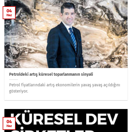
04
Haz
Petroldeki artış küresel toparlanmanın sinyali
Petrol fiyatlarındaki artış ekonomilerin yavaş yavaş açıldığını
gösteriyor.
04
Haz