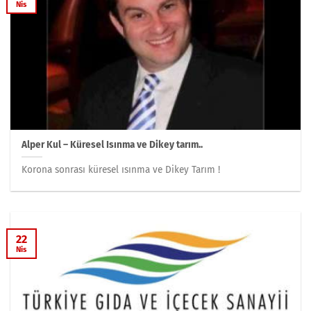
Nis
Alper Kul – Küresel Isınma ve Dikey tarım..
Korona sonrası küresel ısınma ve Dikey Tarım !
22
Nis