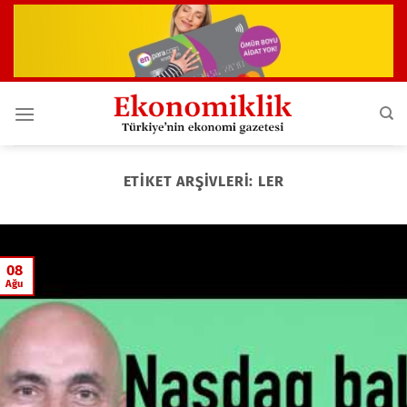
İçeriğe
atla
ETIKET ARŞIVLERI:
LER
08
Ağu