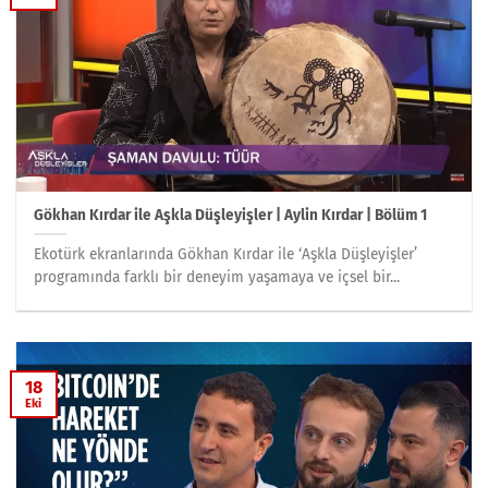
Gökhan Kırdar ile Aşkla Düşleyişler | Aylin Kırdar | Bölüm 1
Ekotürk ekranlarında Gökhan Kırdar ile ‘Aşkla Düşleyişler’
programında farklı bir deneyim yaşamaya ve içsel bir...
18
Eki