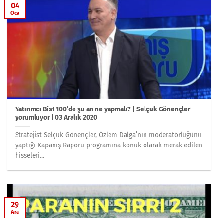
04
Oca
Yatırımcı Bist 100’de şu an ne yapmalı? | Selçuk Gönençler
yorumluyor | 03 Aralık 2020
Stratejist Selçuk Gönençler, Özlem Dalga’nın moderatörlüğünü
yaptığı Kapanış Raporu programına konuk olarak merak edilen
hisseleri...
29
Ara