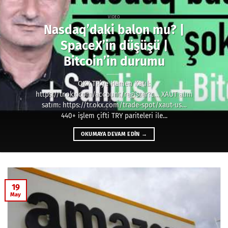
VIDEO
Nasdaq’daki balon mu? |
SpaceX’in düşüşü |
Bitcoin’in durumu
OKX TR’ye Hemen Katıl:
https://tr.okx.com/account/register?c… XAUT alım
satım: https://tr.okx.com/trade-spot/xaut-us…
440+ işlem çifti TRY pariteleri ile...
OKUMAYA DEVAM EDIN
→
19
May