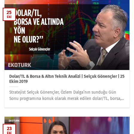
25
Eki
Dolar/TL & Borsa & Altın Teknik Analizi | Selçuk Gönençler | 25
Ekim 2019
Stratejist Selçuk Gönençler, Özlem Dalga’nın sunduğu Gün
Sonu programına konuk olarak merak edilen dolar/TL, borsa,...
23
Eki