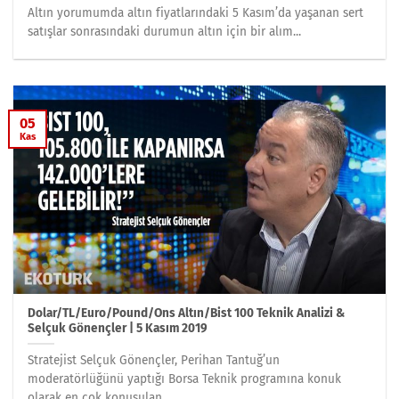
Altın yorumumda altın fiyatlarındaki 5 Kasım’da yaşanan sert
satışlar sonrasındaki durumun altın için bir alım...
05
Kas
Dolar/TL/Euro/Pound/Ons Altın/Bist 100 Teknik Analizi &
Selçuk Gönençler | 5 Kasım 2019
Stratejist Selçuk Gönençler, Perihan Tantuğ’un
moderatörlüğünü yaptığı Borsa Teknik programına konuk
olarak en çok konuşulan...