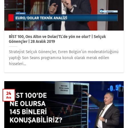
BİST 100, Ons Altın ve Dolar/TL’de yön ne olur? | Selçuk
Gönençler | 28 Aralık 2019
Stratejist Selçuk Gönençler, Evren Bolgün’ün moderatörlüğünü
yaptığı Son Seans programına konuk olarak merak edilen
hisseleri...
24
Ara