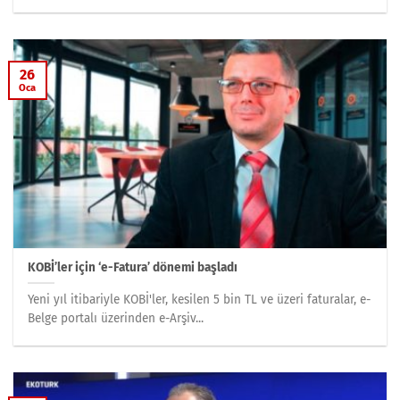
26
Oca
KOBİ’ler için ‘e-Fatura’ dönemi başladı
Yeni yıl itibariyle KOBİ'ler, kesilen 5 bin TL ve üzeri faturalar, e-
Belge portalı üzerinden e-Arşiv...