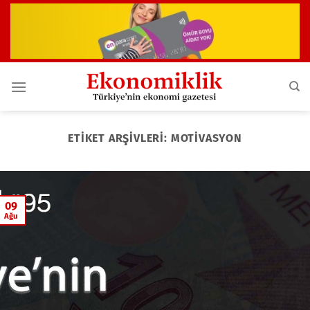
İçeriğe
atla
ETIKET ARŞIVLERI:
MOTIVASYON
09
Ağu