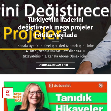
VIDEO
Türkiye’nin kaderini
değiştirecek mega projeler
| Atilla Yeşilada
Kanala Üye Olup, Özel İçerikleri İzlemek İçin Linke
► http://wedia.link/AtillaYesiladaKATIL
tıklayabilirsiniz. Kanala Abone Olmak için...
OKUMAYA DEVAM EDIN
→
27
Nis