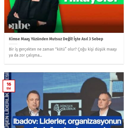
Kimse Maaş Yüzünden Mutsuz Değil! İşte Asıl 3 Sebep
Bir iş gerçekten ne zaman “kötü” olur? Çoğu kişi düşük maaşı
ya da zor çalışma...
16
Eki