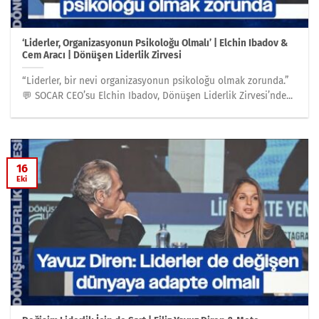
‘Liderler, Organizasyonun Psikoloğu Olmalı’ | Elchin Ibadov &
Cem Aracı | Dönüşen Liderlik Zirvesi
“Liderler, bir nevi organizasyonun psikoloğu olmak zorunda.”
💬 SOCAR CEO’su Elchin Ibadov, Dönüşen Liderlik Zirvesi’nde...
16
Eki