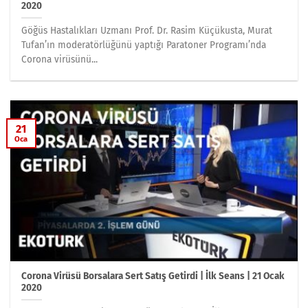
2020
Göğüs Hastalıkları Uzmanı Prof. Dr. Rasim Küçükusta, Murat
Tufan’ın moderatörlüğünü yaptığı Paratoner Programı’nda
Corona virüsünü...
21
Oca
Corona Virüsü Borsalara Sert Satış Getirdi | İlk Seans | 21 Ocak
2020