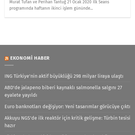
Murat Tufan ve Perihan Tantuğ 21 Ocak 2020 İlk Seans
programında haftanın ikinci işlem gününde...
EKONOMI HABER
ING Türkiye'nin aktif büyüklüğü 298 milyar liraya ulaştı
ABD'de jalapeno biberi kaynaklı salmonella salgını 27
eyalete yayıldı
Euro banknotları değişiyor: Yeni tasarımlar görücüye çıktı
Akkuyu NGS'de ilk reaktör için kritik gelişme: Türbin tesisi
hazır