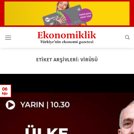
İçeriğe
atla
ETIKET ARŞIVLERI:
VIRÜSÜ
06
Ağu