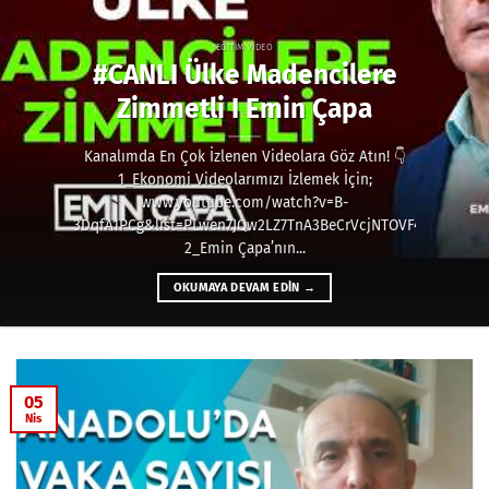
EĞITIM VIDEO
#CANLI Ülke Madencilere
Zimmetli I Emin Çapa
Kanalımda En Çok İzlenen Videolara Göz Atın! 👇
1_Ekonomi Videolarımızı İzlemek İçin;
www.youtube.com/watch?v=B-
3DqfA1PCg&list=PLwen7JQw2LZ7TnA3BeCrVcjNTOVF4F2Ol
2_Emin Çapa’nın...
OKUMAYA DEVAM EDIN
→
05
Nis