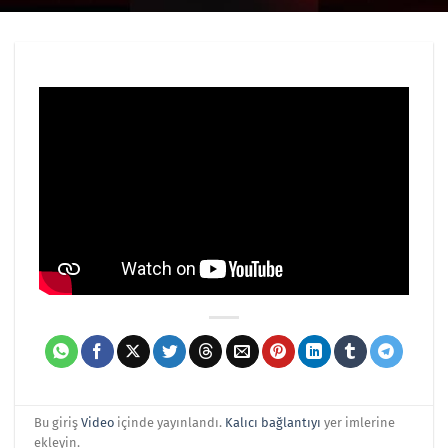
Bu giriş
Video
içinde yayınlandı.
Kalıcı bağlantıyı
yer imlerine
ekleyin.