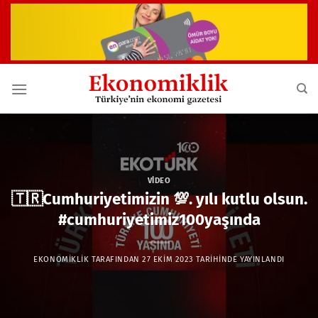
İçeriğe
atla
VIDEO
🇹🇷Cumhuriyetimizin 💯. yılı kutlu olsun.
#cumhuriyetimiz100yaşında
EKONOMIKLIK
TARAFINDAN
27 EKIM 2023
TARIHINDE YAYINLANDI