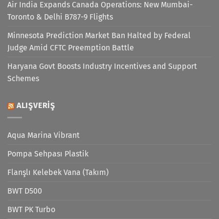
Air India Expands Canada Operations: New Mumbai-
Toronto & Delhi B787-9 Flights
Minnesota Prediction Market Ban Halted by Federal
Judge Amid CFTC Preemption Battle
Haryana Govt Boosts Industry Incentives and Support
Schemes
ALIŞVERIŞ
Aqua Marina Vibrant
Pompa Sehpası Plastik
Flanşlı Kelebek Vana (Takım)
BWT D500
BWT PK Turbo