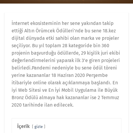
İnternet ekosisteminin her sene yakından takip
ettiği Altın Örümcek Ödülleri’nde bu sene 18.kez
dijital dünyada etki sahibi olan marka ve projeler
seçiliyor. Bu yıl toplam 28 kategoride bin 360
projenin başvurduğu ödüllerde, 29 kişilik juri ekibi
değerlendirmelerini yaparak ilk 3’e giren projeleri
belirledi.Pandemi nedeniyle bu sene ödül töreni
yerine kazananlar 18 Haziran 2020 Perşembe
itibariyle online olarak açıklanmaya başlandı. En
iyi Web Sitesi ve En İyi Mobil Uygulama ile Büyük
Bronz Ödülü almaya hak kazananlar ise 2 Temmuz
2020 tarihinde ilan edilecek.
İçerik
gizle