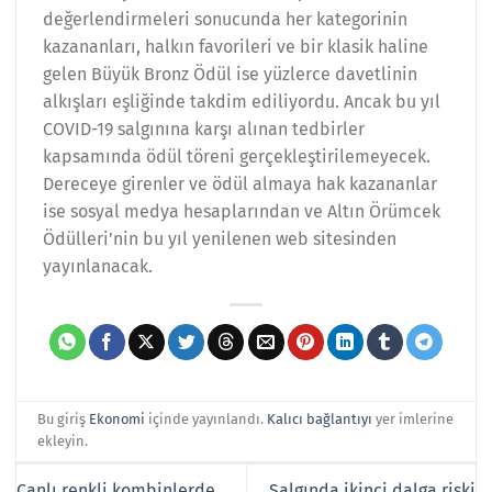
değerlendirmeleri sonucunda her kategorinin
kazananları, halkın favorileri ve bir klasik haline
gelen Büyük Bronz Ödül ise yüzlerce davetlinin
alkışları eşliğinde takdim ediliyordu. Ancak bu yıl
COVID-19 salgınına karşı alınan tedbirler
kapsamında ödül töreni gerçekleştirilemeyecek.
Dereceye girenler ve ödül almaya hak kazananlar
ise sosyal medya hesaplarından ve Altın Örümcek
Ödülleri’nin bu yıl yenilenen web sitesinden
yayınlanacak.
Bu giriş
Ekonomi
içinde yayınlandı.
Kalıcı bağlantıyı
yer imlerine
ekleyin.
Canlı renkli kombinlerde
Salgında ikinci dalga riski