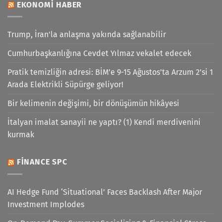
EKONOMI HABER
Trump, İran'la anlaşma yakında sağlanabilir
Cumhurbaşkanlığına Cevdet Yılmaz vekalet edecek
Pratik temizliğin adresi: BİM’e 9-15 Ağustos’ta Arzum 2’si 1
Arada Elektrikli Süpürge geliyor!
Bir kelimenin değişimi, bir dönüşümün hikâyesi
İtalyan imalat sanayii ne yaptı? (1) Kendi merdivenini
kurmak
FINANCE SPC
AI Hedge Fund ‘Situational’ Faces Backlash After Major
Investment Implodes