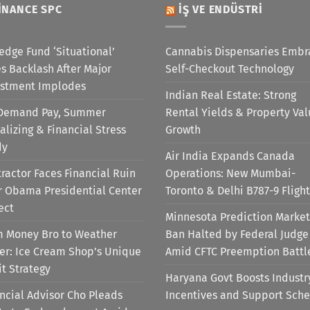
INANCE SPC
İŞ VE ENDÜSTRI
edge Fund ‘Situational’
Cannabis Dispensaries Embr
s Backlash After Major
Self-Checkout Technology
estment Implodes
Indian Real Estate: Strong
Demand Pay, Summer
Rental Yields & Property Va
alizing & Financial Stress
Growth
dy
Air India Expands Canada
ractor Faces Financial Ruin
Operations: New Mumbai-
r Obama Presidential Center
Toronto & Delhi B787-9 Flight
ect
Minnesota Prediction Market
m Money Bro to Weather
Ban Halted by Federal Judge
er: Ice Cream Shop’s Unique
Amid CFTC Preemption Battl
it Strategy
Haryana Govt Boosts Industr
ncial Advisor Cho Pleads
Incentives and Support Sch