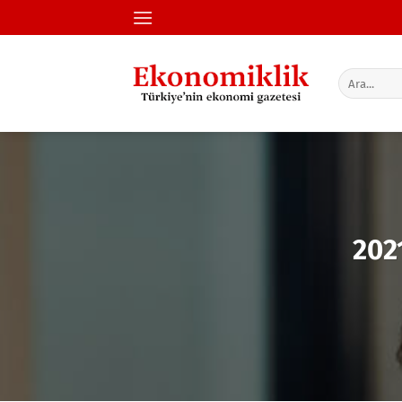
İçeriğe
atla
202