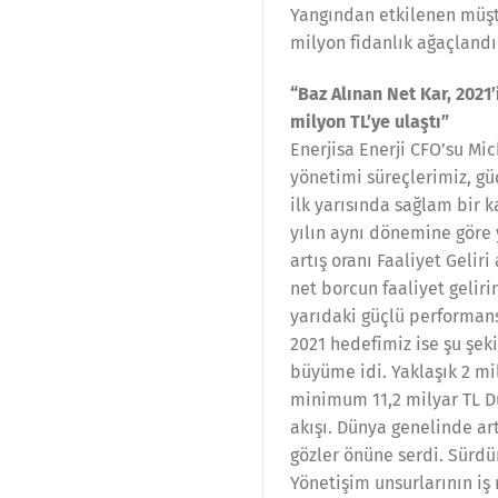
Yangından etkilenen müşte
milyon fidanlık ağaçland
“Baz Alınan Net Kar, 2021’
milyon TL’ye ulaştı”
Enerjisa Enerji CFO’su Mic
yönetimi süreçlerimiz, güç
ilk yarısında sağlam bir 
yılın aynı dönemine göre y
artış oranı Faaliyet Gelir
net borcun faaliyet gelirin
yarıdaki güçlü performansı
2021 hedefimiz ise şu şek
büyüme idi. Yaklaşık 2 mil
minimum 11,2 milyar TL Dü
akışı. Dünya genelinde ar
gözler önüne serdi. Sürdür
Yönetişim unsurlarının iş