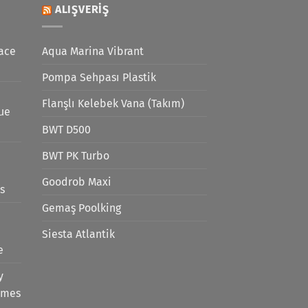
ALIŞVERIŞ
ace
Aqua Marina Vibrant
Pompa Sehpası Plastik
Flanşlı Kelebek Vana (Takım)
lue
BWT D500
BWT PK Turbo
Goodrob Maxi
s
Gemaş Poolking
Siesta Atlantik
e
y
emes