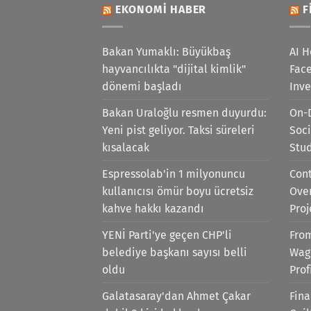
EKONOMI HABER
F
Bakan Yumaklı: Büyükbaş
AI H
hayvancılıkta "dijital kimlik"
Face
dönemi başladı
Inv
Bakan Uraloğlu resmen duyurdu:
On-
Yeni pist geliyor. Taksi süreleri
Soci
kısalacak
Stu
Espressolab'in 1 milyonuncu
Cont
kullanıcısı ömür boyu ücretsiz
Ove
kahve hakkı kazandı
Proj
YENİ Parti'ye geçen CHP'li
Fro
belediye başkanı sayısı belli
Wag
oldu
Prof
Galatasaray'dan Ahmet Çakar
Fina