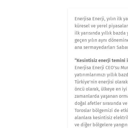
Enerjisa Enerji, yılın ilk
küresel ve yerel piyasala
ilk yarısında yıllık bazda
geçen yılın aynı dönemine
ana sermayedarları Sabancı
“Kesintisiz enerji temini 
Enerjisa Enerji CEO’su Mu
yatırımlarımızı yıllık baz
Türkiye’nin enerjisi olara
öncü olarak, ülkeye en i
zamanlarda yaşanan orman
doğal afetler sırasında ve
Toroslar bölgemizi de et
alanlara kesintisiz elektr
ve diğer bölgelere yangın