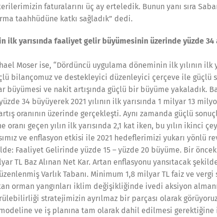
rilerimizin faturalarını üç ay erteledik. Bunun yanı sıra Saba
ırma taahhüdüne katkı sağladık” dedi.
in ilk yarısında faaliyet gelir büyümesinin üzerinde yüzde 34 a
hael Moser ise, “Dördüncü uygulama döneminin ilk yılının ilk y
lü bilançomuz ve destekleyici düzenleyici çerçeve ile güçlü so
kar büyümesi ve nakit artışında güçlü bir büyüme yakaladık. B
üzde 34 büyüyerek 2021 yılının ilk yarısında 1 milyar 13 milyon
i artış oranının üzerinde gerçekleşti. Aynı zamanda güçlü sonu
e oranı geçen yılın ilk yarısında 2,1 kat iken, bu yılın ikinci çe
mız ve enflasyon etkisi ile 2021 hedeflerimizi yukarı yönlü re
ilde: Faaliyet Gelirinde yüzde 15 – yüzde 20 büyüme. Bir öncek
yar TL Baz Alınan Net Kar. Artan enflasyonu yansıtacak şekilde
zenlenmiş Varlık Tabanı. Minimum 1,8 milyar TL faiz ve vergi 
tan orman yangınları iklim değişikliğinde ivedi aksiyon alma
ülebilirliği stratejimizin ayrılmaz bir parçası olarak görüyoru
 modeline ve iş planına tam olarak dahil edilmesi gerektiğine