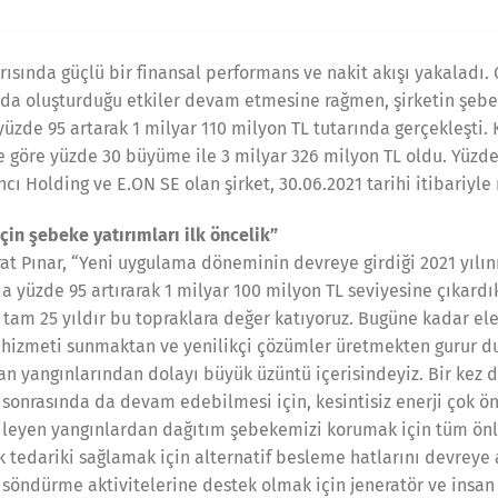
 yarısında güçlü bir finansal performans ve nakit akışı yakaladı
rda oluşturduğu etkiler devam etmesine rağmen, şirketin şebek
 yüzde 95 artarak 1 milyar 110 milyon TL tutarında gerçekleşti. 
 göre yüzde 30 büyüme ile 3 milyar 326 milyon TL oldu. Yüzde 
 Holding ve E.ON SE olan şirket, 30.06.2021 tarihi itibariyle 
için şebeke yatırımları ilk öncelik”
rat Pınar, “Yeni uygulama döneminin devreye girdiği 2021 yılın
da yüzde 95 artırarak 1 milyar 100 milyon TL seviyesine çıkardık
k tam 25 yıldır bu topraklara değer katıyoruz. Bugüne kadar ele
yi hizmeti sunmaktan ve yenilikçi çözümler üretmekten gurur 
 yangınlarından dolayı büyük üzüntü içerisindeyiz. Bir kez 
 sonrasında da devam edebilmesi için, kesintisiz enerji çok ön
kileyen yangınlardan dağıtım şebekemizi korumak için tüm önl
ik tedariki sağlamak için alternatif besleme hatlarını devreye 
 söndürme aktivitelerine destek olmak için jeneratör ve insan 