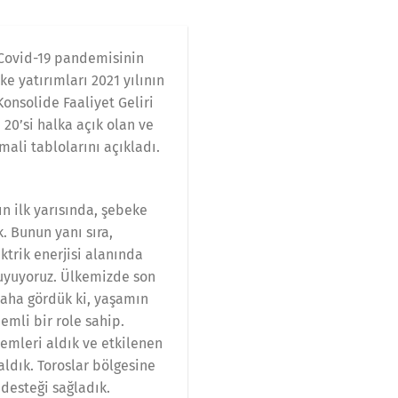
. Covid-19 pandemisinin
e yatırımları 2021 yılının
Konsolide Faaliyet Geliri
20’si halka açık olan ve
mali tablolarını açıkladı.
ın ilk yarısında, şebeke
. Bunun yanı sıra,
ktrik enerjisi alanında
duyuyoruz. Ülkemizde son
daha gördük ki, yaşamın
emli bir role sahip.
emleri aldık ve etkilenen
aldık. Toroslar bölgesine
desteği sağladık.