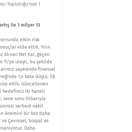
ncı Topluluğu’nun 1
rtış ile 1 milyar 13
arısında etkin risk
nuçlar elde ettik. Yılın
az Alınan Net Kar, geçen
 TL’ye ulaştı, bu şekilde
çlarımız sayesinde finansal
yreğinde 1,4 kata düştü. İlk
vize ettik. Güncellenen
i hedefimiz iki haneli
, sene sonu itibarıyla
sonrası serbest nakit
nın önemini bir kez daha
z ve Çevresel, Sosyal ve
 inanıyoruz. Daha