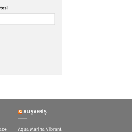
itesi
ALIŞVERIŞ
ace
Aqua Marina Vibrant