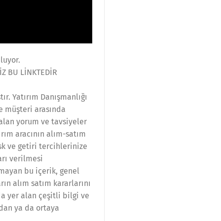
luyor.
İZ BU LİNKTEDİR
tır. Yatırım Danışmanlığı
le müşteri arasında
alan yorum ve tavsiyeler
ırım aracının alım-satım
 ve getiri tercihlerinize
rı verilmesi
lmayan bu içerik, genel
rın alım satım kararlarını
 yer alan çeşitli bilgi ve
ndan ya da ortaya