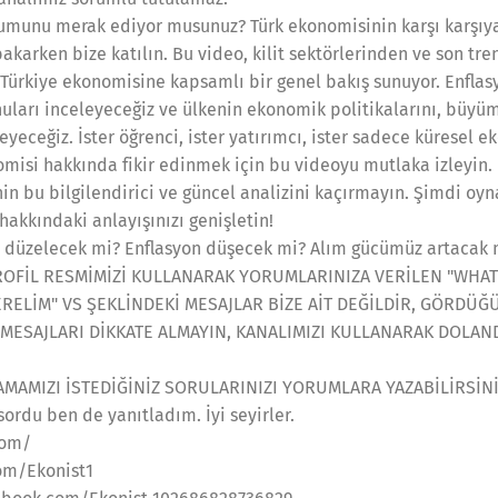
umunu merak ediyor musunuz? Türk ekonomisinin karşı karşıya
akarken bize katılın. Bu video, kilit sektörlerinden ve son tr
Türkiye ekonomisine kapsamlı bir genel bakış sunuyor. Enflas
onuları inceleyeceğiz ve ülkenin ekonomik politikalarını, büyüm
leyeceğiz. İster öğrenci, ister yatırımcı, ister sadece küresel e
misi hakkında fikir edinmek için bu videoyu mutlaka izleyin.
in bu bilgilendirici ve güncel analizini kaçırmayın. Şimdi oy
kkındaki anlayışınızı genişletin!
 düzelecek mi? Enflasyon düşecek mi? Alım gücümüz artacak 
ROFİL RESMİMİZİ KULLANARAK YORUMLARINIZA VERİLEN "WHA
VERELİM" VS ŞEKLİNDEKİ MESAJLAR BİZE AİT DEĞİLDİR, GÖRDÜ
MESAJLARI DİKKATE ALMAYIN, KANALIMIZI KULLANARAK DOLAND
MAMIZI İSTEDİĞİNİZ SORULARINIZI YORUMLARA YAZABİLİRSİNİ
ordu ben de yanıtladım. İyi seyirler.
com/
om/Ekonist1