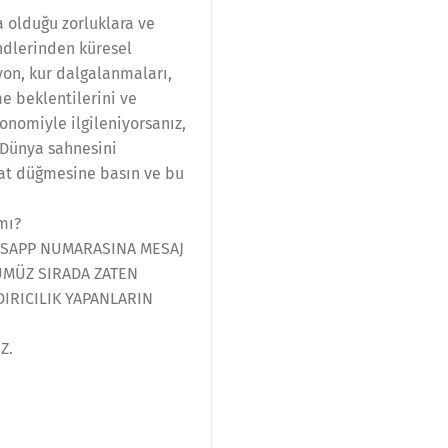
 olduğu zorluklara ve
endlerinden küresel
yon, kur dalgalanmaları,
e beklentilerini ve
konomiyle ilgileniyorsanız,
 Dünya sahnesini
nat düğmesine basın ve bu
mı?
TSAPP NUMARASINA MESAJ
ĞÜMÜZ SIRADA ZATEN
IRICILIK YAPANLARIN
Z.