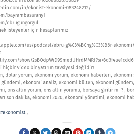
ebook.com/Ekonist-102686828736829
edin.com/in/ekonist-ekonomi-083248212/
com/bayrambasarany1
com/ebrugungorgul
ek isteyenler için hesaplarımız
s.apple.com/us/podcast/ebru-g%C3%BCng%C3%B6r-ekonomi/
z
otify.com/show/2sBOdpWiD9SmedUHrdMMRf?si=3d3f4ae1cdd
hiçbir video bir yatırım tavsiyesi değildir!
, dolar yorum, ekonomi yorum, ekonomi haberleri, ekonomi s
 gündemi, ekonomi analiz, ekonomi bülten, ekonomi gündem,
, ons altın yorum, ons altın yorumu, borsaya girilir mi ? , bo
arı son dakika, ekonomi 2020, ekonomi yönetimi, ekonomi hab
,
#ekonomist
,