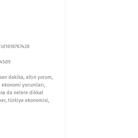
id1618767428
645d9
on dakika, altın yorum,
 ekonomi yorumları,
rsa da nelere dikkat
er, türkiye ekonomisi,