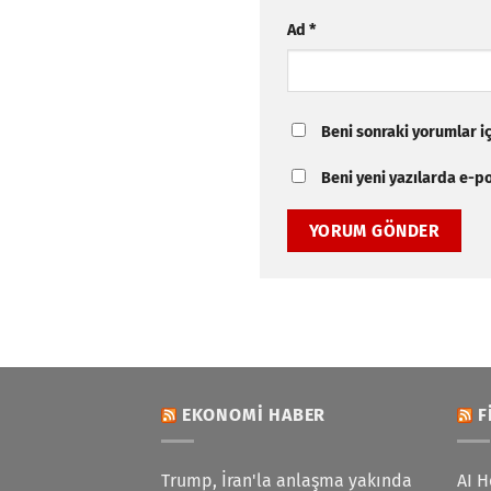
Ad
*
Beni sonraki yorumlar içi
Beni yeni yazılarda e-pos
EKONOMI HABER
F
Trump, İran'la anlaşma yakında
AI H