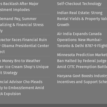
s Backlash After Major
Self-Checkout Technology
estment Implodes
Indian Real Estate: Strong
Demand Pay, Summer
Rental Yields & Property Va
alizing & Financial Stress
Growth
dy
Air India Expands Canada
ractor Faces Financial Ruin
Operations: New Mumbai-
r Obama Presidential Center
Toronto & Delhi B787-9 Flight
ect
Minnesota Prediction Market
m Money Bro to Weather
Ban Halted by Federal Judge
er: Ice Cream Shop’s Unique
Amid CFTC Preemption Battl
it Strategy
Haryana Govt Boosts Industr
ncial Advisor Cho Pleads
Incentives and Support Sch
lty to Embezzlement Amid
RA Expulsion