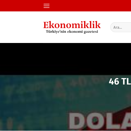
İçeriğe
atla
46 TL