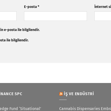
E-posta
*
İnternet s
n e-posta ile bilgilendir.
ta ile bilgilendir.
INANCE SPC
İŞ VE ENDÜSTRI
edge Fund ‘Situational’
Cannabis Dispensaries Embr