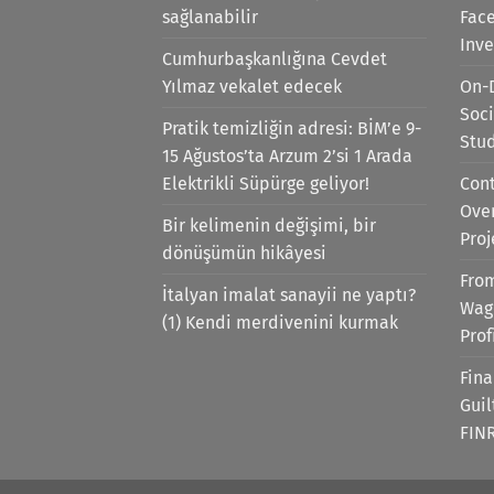
sağlanabilir
Face
Inv
Cumhurbaşkanlığına Cevdet
Yılmaz vekalet edecek
On-
Soci
Pratik temizliğin adresi: BİM’e 9-
Stu
15 Ağustos’ta Arzum 2’si 1 Arada
Elektrikli Süpürge geliyor!
Cont
Ove
Bir kelimenin değişimi, bir
Proj
dönüşümün hikâyesi
Fro
İtalyan imalat sanayii ne yaptı?
Wag
(1) Kendi merdivenini kurmak
Prof
Fina
Gui
FIN