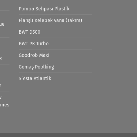
Pompa Sehpası Plastik
Flanşlı Kelebek Vana (Takım)
lue
BWT D500
BWT PK Turbo
Goodrob Maxi
s
Gemaş Poolking
Siesta Atlantik
e
y
emes