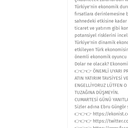
Türkiye’nin ekonomik dur
fırsatlara derinlemesine b
sahnedeki etkisine kadar 
ticaret ve yatırım gibi k
potansiyel risklerini ince
Türkiye’nin dinamik ekono
etkileyen Türk ekonomisin
önemli ekonomik oyuncu ha
Dolar ne olacak? Ekonomi
👉👉👉 ÖNEMLİ UYARI P
ATIN YATIRIM TAVSİYESİ 
ENGELLİYORUZ LÜTFEN O 
TUZAĞINA DÜŞMEYİN.
CUMARTESİ GÜNÜ YANITLA
Sizler adına Ebru Güngör s
👉👉👉 https://ekonist.
👉👉👉 https://twitter.c