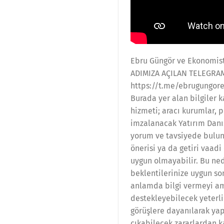
Ebru Güngör ve Ekonomist
ADIMIZA AÇILAN TELEGRA
https://t.me/ebrugungor
Burada yer alan bilgiler 
hizmeti; aracı kurumlar, 
imzalanacak Yatırım Danı
yorum ve tavsiyede buluna
önerisi ya da getiri vaadi
uygun olmayabilir. Bu ned
beklentilerinize uygun so
anlamda bilgi vermeyi ama
destekleyebilecek yeterli 
görüşlere dayanılarak yap
çıkabilecek zararlardan 