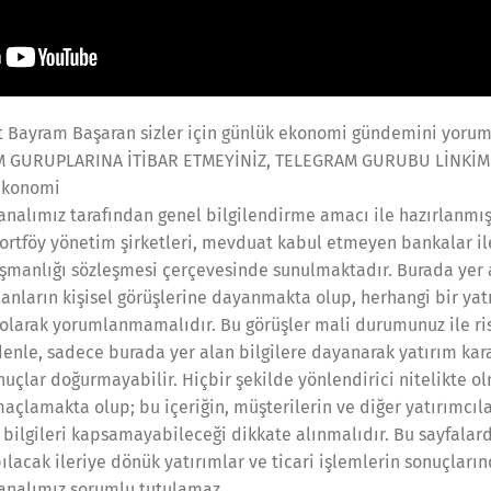
 Bayram Başaran sizler için günlük ekonomi gündemini yorum
M GURUPLARINA İTİBAR ETMEYİNİZ, TELEGRAM GURUBU LİNKİM
ekonomi
kanalımız tarafından genel bilgilendirme amacı ile hazırlanmış
portföy yönetim şirketleri, mevduat kabul etmeyen bankalar i
şmanlığı sözleşmesi çerçevesinde sunulmaktadır. Burada yer 
nların kişisel görüşlerine dayanmakta olup, herhangi bir yat
 olarak yorumlanmamalıdır. Bu görüşler mali durumunuz ile risk
enle, sadece burada yer alan bilgilere dayanarak yatırım kara
nuçlar doğurmayabilir. Hiçbir şekilde yönlendirici nitelikte o
çlamakta olup; bu içeriğin, müşterilerin ve diğer yatırımcıla
bilgileri kapsamayabileceği dikkate alınmalıdır. Bu sayfalarda
ılacak ileriye dönük yatırımlar ve ticari işlemlerin sonuçları
kanalımız sorumlu tutulamaz.