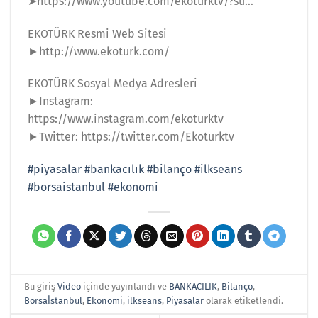
➤https://www.youtube.com/ekoturktv/?su…
EKOTÜRK Resmi Web Sitesi
►http://www.ekoturk.com/
EKOTÜRK Sosyal Medya Adresleri
►Instagram:
https://www.instagram.com/ekoturktv
►Twitter: https://twitter.com/Ekoturktv
#piyasalar
#bankacılık
#bilanço
#ilkseans
#borsaistanbul
#ekonomi
Bu giriş
Video
içinde yayınlandı ve
BANKACILIK
,
Bilanço
,
Borsaİstanbul
,
Ekonomi
,
ilkseans
,
Piyasalar
olarak etiketlendi.