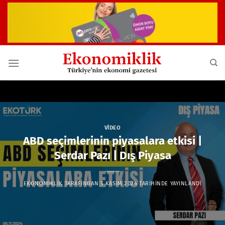
İçeriğe
atla
VIDEO
ABD seçimlerinin piyasalara etkisi |
Serdar Pazı | Dış Piyasa
EKONOMIKLIK
TARAFINDAN
5 KASIM 2024
TARIHINDE YAYINLANDI