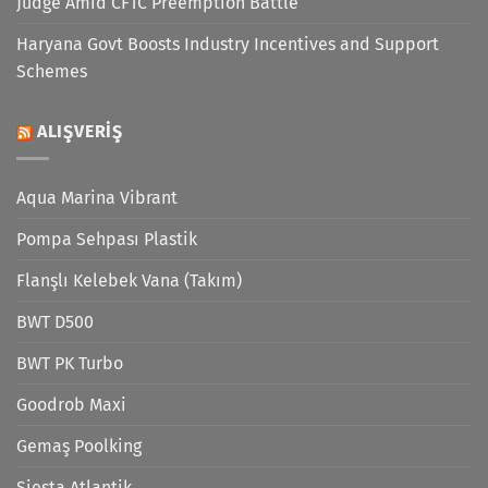
Judge Amid CFTC Preemption Battle
Haryana Govt Boosts Industry Incentives and Support
Schemes
ALIŞVERIŞ
Aqua Marina Vibrant
Pompa Sehpası Plastik
Flanşlı Kelebek Vana (Takım)
BWT D500
BWT PK Turbo
Goodrob Maxi
Gemaş Poolking
Siesta Atlantik