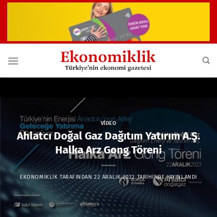
İçeriğe
atla
VIDEO
Ahlatcı Doğal Gaz Dağıtım Yatırım A.Ş.
Halka Arz Gong Töreni
EKONOMIKLIK
TARAFINDAN
22 ARALIK 2022
TARIHINDE YAYINLANDI