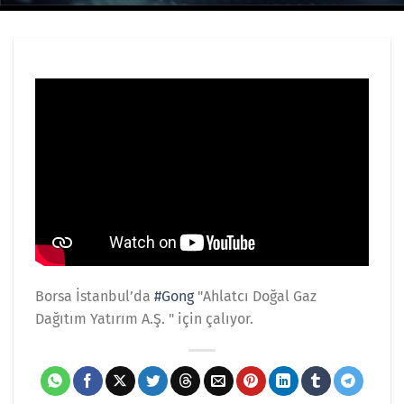
Borsa İstanbul’da
#Gong
"Ahlatcı Doğal Gaz
Dağıtım Yatırım A.Ş. " için çalıyor.