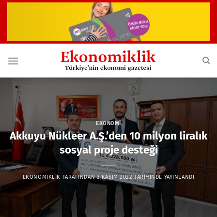
İçeriğe
atla
EKONOMI
Akkuyu Nükleer A.Ş.’den 10 milyon liralık
sosyal proje desteği
EKONOMIKLIK
TARAFINDAN
3 KASIM 2022
TARIHINDE YAYINLANDI