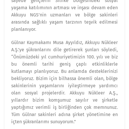
sayede gençlerin Silifke bölgesindeki sosyal
yaşama katılımının artması ve inşası devam eden
Akkuyu NGS’nin uzmanları ve bölge sakinleri
arasında sağlıklı yaşam tarzının teşvik edilmesi
planlanıyor.
Gülnar Kaymakamı Musa Ayyıldız, Akkuyu Nükleer
A.Ş.’ye şükranlarını dile getirerek şunları söyledi,
“Önümüzdeki yıl cumhuriyetimizin 100. yılı ve biz
bu önemli tarihi geniş çaplı etkinliklerle
kutlamayı planlıyoruz. Bu anlamda desteklerinizi
bekliyoruz. Bizim için bilhassa önemli olan, bölge
sakinlerinin yaşamlarını iyileştirmeye yardımcı
olan sosyal projelerdir. Akkuyu Nükleer A.Ş.,
yıllardır bizim komşumuz sayılır ve şirketle
yaptığımız verimli iş birliğinden çok memnunuz.
Tüm Gülnar sakinleri adına şirket yönetimine en
içten şükranlarımı sunuyorum.”