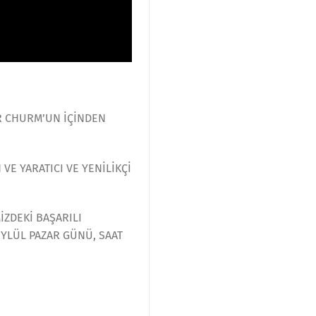
R CHURM’UN İÇİNDEN
E YARATICI VE YENİLİKÇİ
ZDEKİ BAŞARILI
EYLÜL PAZAR GÜNÜ, SAAT