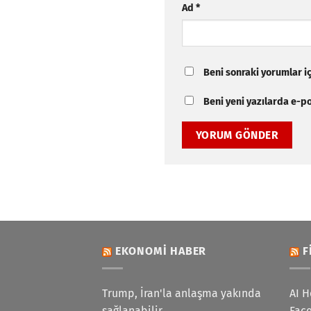
Ad
*
Beni sonraki yorumlar içi
Beni yeni yazılarda e-pos
EKONOMI HABER
F
Trump, İran'la anlaşma yakında
AI H
sağlanabilir
Face