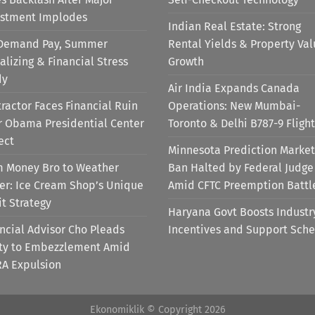
estment Implodes
Indian Real Estate: Strong
Demand Pay, Summer
Rental Yields & Property Va
alizing & Financial Stress
Growth
dy
Air India Expands Canada
ractor Faces Financial Ruin
Operations: New Mumbai-
r Obama Presidential Center
Toronto & Delhi B787-9 Flight
ect
Minnesota Prediction Market
m Money Bro to Weather
Ban Halted by Federal Judge
er: Ice Cream Shop’s Unique
Amid CFTC Preemption Battl
it Strategy
Haryana Govt Boosts Industr
ncial Advisor Cho Pleads
Incentives and Support Sch
lty to Embezzlement Amid
RA Expulsion
Ekonomiklik © Copyright 2026