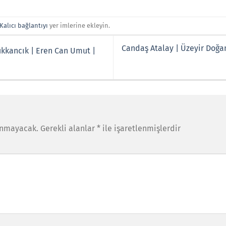
Kalıcı bağlantıyı
yer imlerine ekleyin.
Candaş Atalay | Üzeyir Doğa
ükkancık | Eren Can Umut |
anmayacak.
Gerekli alanlar
*
ile işaretlenmişlerdir