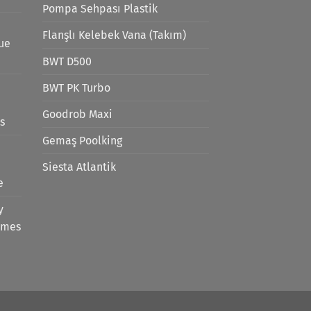
Pompa Sehpası Plastik
Flanşlı Kelebek Vana (Takım)
lue
BWT D500
BWT PK Turbo
Goodrob Maxi
s
Gemaş Poolking
Siesta Atlantik
e
y
emes