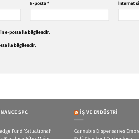
E-posta
*
İnternet s
n e-posta ile bilgilendir.
ta ile bilgilendir.
INANCE SPC
İŞ VE ENDÜSTRI
edge Fund ‘Situational’
Cannabis Dispensaries Embr
s Backlash After Major
Self-Checkout Technology