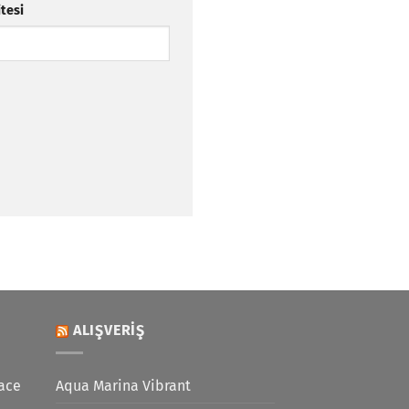
itesi
ALIŞVERIŞ
ace
Aqua Marina Vibrant