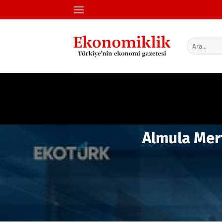
İçeriğe
atla
Almula Mert