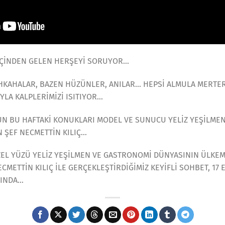
ÇİNDEN GELEN HERŞEYİ SORUYOR…
AHKAHALAR, BAZEN HÜZÜNLER, ANILAR… HEPSİ ALMULA MERTE
YLA KALPLERİMİZİ ISITIYOR…
 BU HAFTAKİ KONUKLARI MODEL VE SUNUCU YELİZ YEŞİLMEN V
N ŞEF NECMETTİN KILIÇ…
EL YÜZÜ YELİZ YEŞİLMEN VE GASTRONOMİ DÜNYASININ ÜLKEMİ
CMETTİN KILIÇ İLE GERÇEKLEŞTİRDİĞİMİZ KEYİFLİ SOHBET, 17 
RINDA…