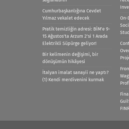
Inv
Cumhurbaşkanlığına Cevdet
Yılmaz vekalet edecek
On-
Soci
Pratik temizliğin adresi: BİM’e 9-
Stu
15 Ağustos’ta Arzum 2’si 1 Arada
Elektrikli Süpürge geliyor!
Cont
Ove
Bir kelimenin değişimi, bir
Proj
dönüşümün hikâyesi
Fro
İtalyan imalat sanayii ne yaptı?
Wag
(1) Kendi merdivenini kurmak
Prof
Fina
Gui
FIN