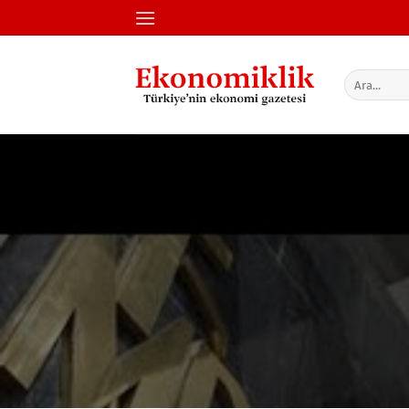
İçeriğe
atla