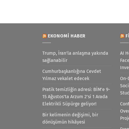
EKONOMI HABER
F
Trump, İran'la anlaşma yakında
AI H
sağlanabilir
Face
Inv
Cumhurbaşkanlığına Cevdet
Yılmaz vekalet edecek
On-
Soci
Pratik temizliğin adresi: BİM’e 9-
Stu
15 Ağustos’ta Arzum 2’si 1 Arada
Elektrikli Süpürge geliyor!
Cont
Ove
Bir kelimenin değişimi, bir
Proj
dönüşümün hikâyesi