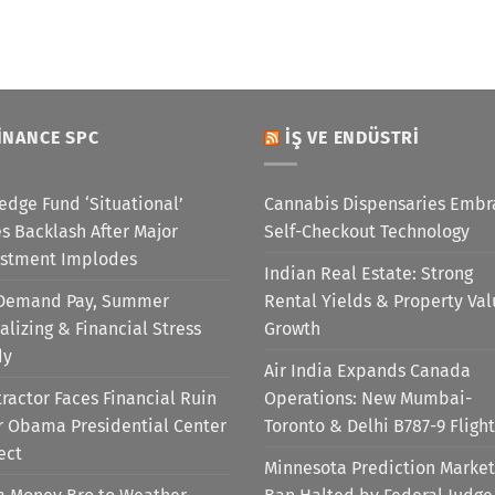
INANCE SPC
İŞ VE ENDÜSTRI
edge Fund ‘Situational’
Cannabis Dispensaries Embr
s Backlash After Major
Self-Checkout Technology
estment Implodes
Indian Real Estate: Strong
Demand Pay, Summer
Rental Yields & Property Va
alizing & Financial Stress
Growth
dy
Air India Expands Canada
ractor Faces Financial Ruin
Operations: New Mumbai-
r Obama Presidential Center
Toronto & Delhi B787-9 Flight
ect
Minnesota Prediction Market