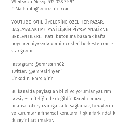
Whatsapp Mesaj: 533 038 79 97
E-Mail: info@emresirin.com
YOUTUBE KATIL ÜYELERİNE ÖZEL HER PAZAR,
BAŞLAYACAK HAFTAYA İLİŞKİN PİYASA ANALİZ VE
BEKLENTİLERİ… Katıl butonuna basarak hafta
boyunca piyasada olabilecekleri herkesten önce
siz öğrenin…
Instagram: @emresirin82
Twitter: @emresirinyeni
LinkedIn: Emre Şirin
Bu kanalda paylaşılan bilgi ve yorumlar yatırım
tavsiyesi niteliğinde değildir. Kanalın amacı;
finansal okuryazarlığa katkı sağlamak, bireylerin
ve kurumların finansal konulara ilişkin farkındalık
düzeyini artırmaktır.