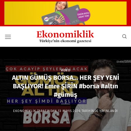
İçeriğe
atla
VIDEO
ALTIN GÜMÜŞ BORSA… HER ŞEY YENİ
BAŞLIYOR! Emre ŞİRİN #borsa #altın
#gümüş
EKONOMIKLIK
TARAFINDAN
13 MAYIS 2026
TARIHINDE YAYINLANDI