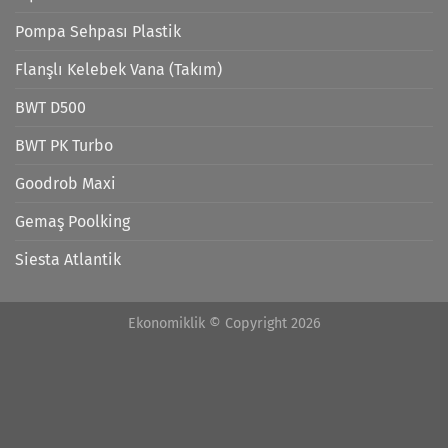
Pompa Sehpası Plastik
Flanşlı Kelebek Vana (Takım)
BWT D500
BWT PK Turbo
Goodrob Maxi
Gemaş Poolking
Siesta Atlantik
Ekonomiklik © Copyright 2026