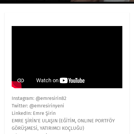
Instagram: @emresirin82
Twitter: @emresirinyeni
LinkedIn: Emre Şirin
EMRE ŞİRİN’E ULAŞIN (EĞİTİM, ONLINE PORTFÖY
GÖRÜŞMESİ, YATIRIMCI KOÇLUĞU)