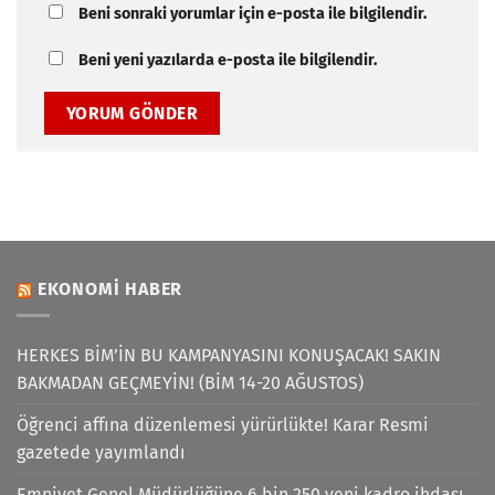
Beni sonraki yorumlar için e-posta ile bilgilendir.
Beni yeni yazılarda e-posta ile bilgilendir.
EKONOMI HABER
HERKES BİM’İN BU KAMPANYASINI KONUŞACAK! SAKIN
BAKMADAN GEÇMEYİN! (BİM 14-20 AĞUSTOS)
Öğrenci affına düzenlemesi yürürlükte! Karar Resmi
gazetede yayımlandı
Emniyet Genel Müdürlüğüne 6 bin 250 yeni kadro ihdası