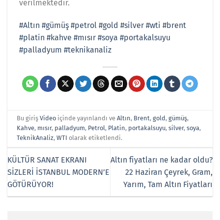
verilmektedir.
#Altın
#gümüş
#petrol
#gold
#silver
#wti
#brent
#platin
#kahve
#mısır
#soya
#portakalsuyu
#palladyum
#teknikanaliz
Bu giriş
Video
içinde yayınlandı ve
Altın
,
Brent
,
gold
,
gümüş
,
Kahve
,
mısır
,
palladyum
,
Petrol
,
Platin
,
portakalsuyu
,
silver
,
soya
,
TeknikAnaliz
,
WTI
olarak etiketlendi.
KÜLTÜR SANAT EKRANI
Altın fiyatları ne kadar oldu?
SİZLERİ İSTANBUL MODERN’E
22 Haziran Çeyrek, Gram,
GÖTÜRÜYOR!
Yarım, Tam Altın Fiyatları