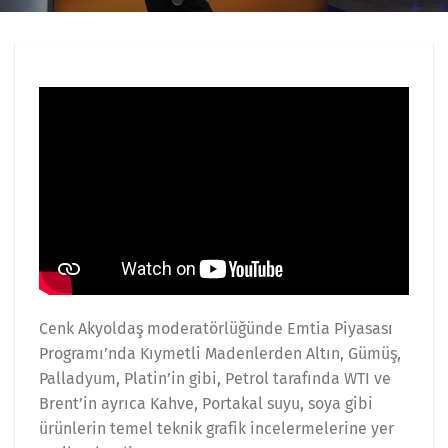
Cenk Akyoldaş moderatörlüğünde Emtia Piyasası
Programı’nda Kıymetli Madenlerden Altın, Gümüş,
Palladyum, Platin’in gibi, Petrol tarafında WTI ve
Brent’in ayrıca Kahve, Portakal suyu, soya gibi
ürünlerin temel teknik grafik incelermelerine yer