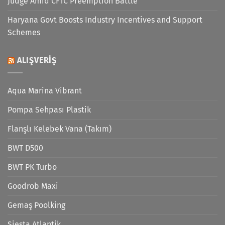
Judge Amid CFTC Preemption Battle
Haryana Govt Boosts Industry Incentives and Support
Schemes
ALIŞVERIŞ
Aqua Marina Vibrant
Pompa Sehpası Plastik
Flanşlı Kelebek Vana (Takım)
BWT D500
BWT PK Turbo
Goodrob Maxi
Gemaş Poolking
Siesta Atlantik