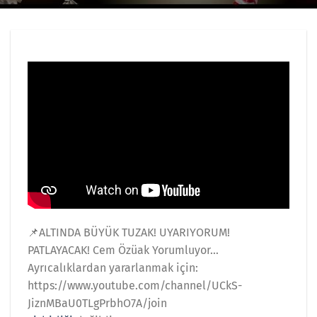
📌ALTINDA BÜYÜK TUZAK! UYARIYORUM!
PATLAYACAK! Cem Özüak Yorumluyor…
Ayrıcalıklardan yararlanmak için:
https://www.youtube.com/channel/UCkS-
JiznMBaU0TLgPrbhO7A/join