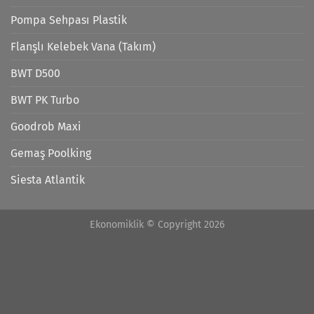
Pompa Sehpası Plastik
Flanşlı Kelebek Vana (Takım)
BWT D500
BWT PK Turbo
Goodrob Maxi
Gemaş Poolking
Siesta Atlantik
Ekonomiklik © Copyright 2026