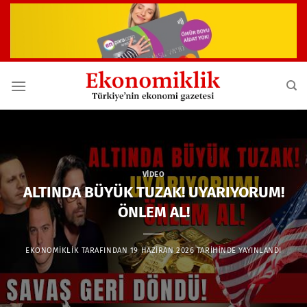
İçeriğe
atla
VIDEO
ALTINDA BÜYÜK TUZAK! UYARIYORUM!
ÖNLEM AL!
EKONOMIKLIK
TARAFINDAN
19 HAZIRAN 2026
TARIHINDE YAYINLANDI