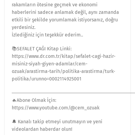
rakamların ötesine geçmek ve ekonomi
haberlerini sadece anlamak değil, aynı zamanda
etkili bir şekilde yorumlamak istiyorsanız, doğru
yerdesiniz.
İzlediğiniz için teşekkür ederim..
📚SEFALET ÇAĞI Kitap Linki:
https://www.dr.com.tr/kitap/sefalet-cagi-hazir-
misiniz-siyah-giyen-adamlar/cem-
ozuak/arastirma-tarih/politika-arastirma/turk-
politika/urunno=0002114925001
―――――――――――――――――――――――――
🔥Abone Olmak İçin:
https://www.youtube.com/@cem_ozuak
🔔 Kanalı takip etmeyi unutmayın ve yeni
videolardan haberdar olun!