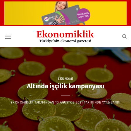
İçeriğe
atla
EKONOMI
Altında işçilik kampanyası
EKONOMIKLIK
TARAFINDAN
13 AĞUSTOS 2021
TARIHINDE YAYINLANDI