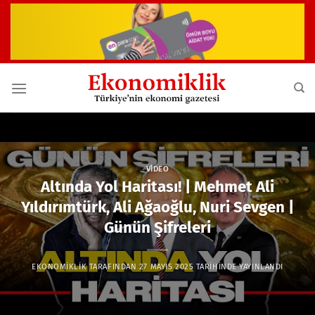
İçeriğe
atla
VIDEO
Altında Yol Haritası! | Mehmet Ali
Yıldırımtürk, Ali Ağaoğlu, Nuri Sevgen |
Günün Şifreleri
EKONOMIKLIK
TARAFINDAN
27 MAYIS 2025
TARIHINDE YAYINLANDI