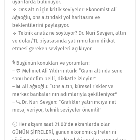
uyarılarda bulunuyor.
🔹 Ons altın için kritik seviyeler! Ekonomist Ali
Ağaoğlu, ons altındaki yol haritasını ve
beklentilerini paylaşıyor.
🔹 Teknik analiz ne söylüyor? Dr. Nuri Sevgen, altın
ve dolar/TL piyasasında yatırımcıların dikkat
etmesi gereken seviyeleri açıklıyor.
🎙️ Bugünün konukları ve yorumları:
– 💬 Mehmet Ali Yıldırımtürk: “Gram altında sene
sonu hedefim belli, dikkatle izleyin!”
– 📊 Ali Ağaoğlu: “Ons altın, küresel riskler ve
merkez bankalarının adımlarıyla şekilleniyor.”
– 🔍 Dr. Nuri Sevgen: “Grafikler yatırımcıya net
mesaj veriyor, teknik seviyeler önemli!”
🕘 Her akşam saat 21.00’de ekranlarda olan
GÜNÜN ŞİFRELERİ, günün ekonomik şifrelerini
çözüyor, yatırımcının aklındaki soruları uzmanlara