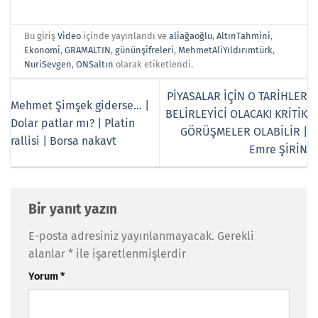
Bu giriş
Video
içinde yayınlandı ve
aliağaoğlu
,
AltınTahmini
,
Ekonomi
,
GRAMALTIN
,
gününşifreleri
,
MehmetAliYıldırımtürk
,
NuriSevgen
,
ONSaltın
olarak etiketlendi.
PİYASALAR İÇİN O TARİHLER
Mehmet Şimşek giderse… |
BELİRLEYİCİ OLACAK! KRİTİK
Dolar patlar mı? | Platin
GÖRÜŞMELER OLABİLİR |
rallisi | Borsa nakavt
Emre ŞİRİN
Bir yanıt yazın
E-posta adresiniz yayınlanmayacak.
Gerekli
alanlar
*
ile işaretlenmişlerdir
Yorum
*