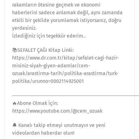
rakamların ötesine geçmek ve ekonomi
haberlerini sadece anlamak değil, aynı zamanda
etkili bir şekilde yorumlamak istiyorsanız, doğru
yerdesiniz.
İzlediğiniz için teşekkür ederim..
📚SEFALET ÇAĞI Kitap Linki:
https://www.dr.com.tr/kitap/sefalet-cagi-hazir-
misiniz-siyah-giyen-adamlar/cem-
ozuak/arastirma-tarih/politika-arastirma/turk-
politika/urunno=0002114925001
―――――――――――――――――――――――――
🔥Abone Olmak İçin:
https://www.youtube.com/@cem_ozuak
🔔 Kanalı takip etmeyi unutmayın ve yeni
videolardan haberdar olun!