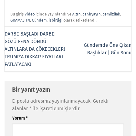
Bu giriş
Video
içinde yayınlandı ve
Altın
,
canlıyayın
,
cemözüak
,
GRAMALTIN
,
Gündem
,
isbirligi
olarak etiketlendi.
DARBE BAŞLADI DARBE!
GÖZÜ FENA DÖNDÜ!
Gündemde Öne Çıkan
ALTINLARA DA ÇÖKECEKLER!
Başlıklar | Gün Sonu
TRUMP’A DİKKAT! FİYATLARI
PATLATACAK!
Bir yanıt yazın
E-posta adresiniz yayınlanmayacak.
Gerekli
alanlar
*
ile işaretlenmişlerdir
Yorum
*