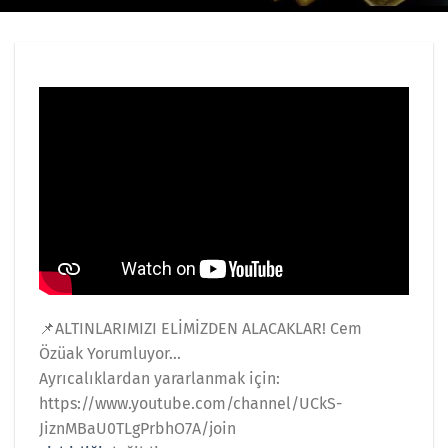
📌ALTINLARIMIZI ELİMİZDEN ALACAKLAR! Cem
Özüak Yorumluyor…
Ayrıcalıklardan yararlanmak için:
https://www.youtube.com/channel/UCkS-
JiznMBaU0TLgPrbhO7A/join