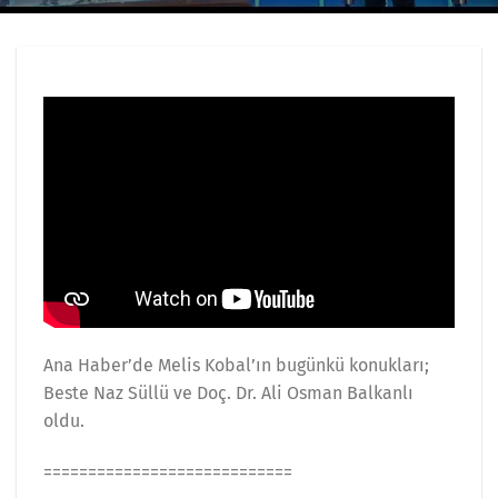
Ana Haber’de Melis Kobal’ın bugünkü konukları;
Beste Naz Süllü ve Doç. Dr. Ali Osman Balkanlı
oldu.
============================