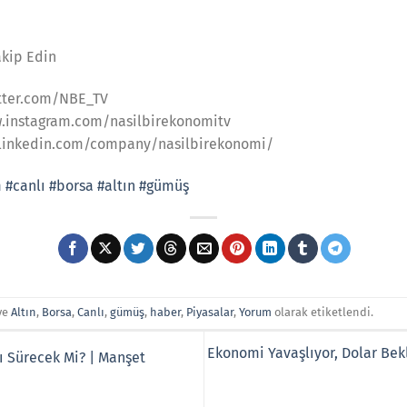
akip Edin
witter.com/NBE_TV
w.instagram.com/nasilbirekonomitv
w.linkedin.com/company/nasilbirekonomi/
m
#canlı
#borsa
#altın
#gümüş
ve
Altın
,
Borsa
,
Canlı
,
gümüş
,
haber
,
Piyasalar
,
Yorum
olarak etiketlendi.
Ekonomi Yavaşlıyor, Dolar Bekl
ı Sürecek Mi? | Manşet