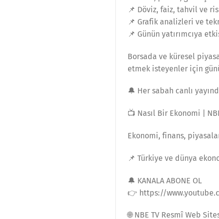
📌 Döviz, faiz, tahvil ve r
📌 Grafik analizleri ve tek
📌 Günün yatırımcıya etki
Borsada ve küresel piyasa
etmek isteyenler için gün
🔔 Her sabah canlı yayın
📺 Nasıl Bir Ekonomi | NB
Ekonomi, finans, piyasala
📌 Türkiye ve dünya ekono
🔔 KANALA ABONE OL
👉 https://www.youtube.
🌐 NBE TV Resmî Web Site