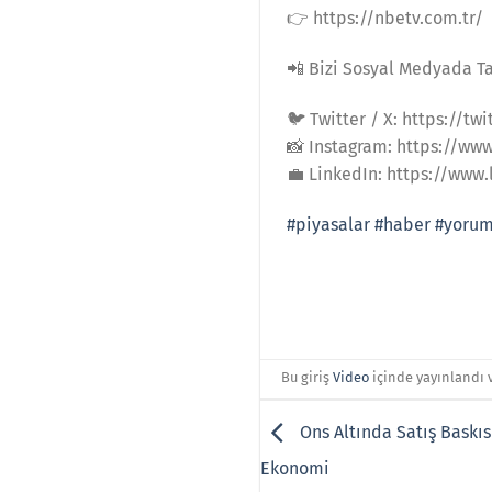
👉 https://nbetv.com.tr/
📲 Bizi Sosyal Medyada T
🐦 Twitter / X: https://t
📸 Instagram: https://ww
💼 LinkedIn: https://ww
#piyasalar
#haber
#yoru
Bu giriş
Video
içinde yayınlandı 
Ons Altında Satış Baskıs
Ekonomi