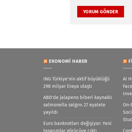
EKONOMI HABER
F
ING Türkiye'nin aktif büyüklüğü
AI H
298 milyar liraya ulaştı
Face
Inv
ABD'de jalapeno biberi kaynaklı
salmonella salgını 27 eyalete
On-
yayıldı
Soci
Stu
Euro banknotları değişiyor: Yeni
tasarımlar görücüye çıktı
Cont