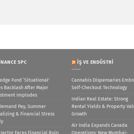
INANCE SPC
İŞ VE ENDÜSTRI
edge Fund ‘Situational’
Cannabis Dispensaries Embr
s Backlash After Major
Self-Checkout Technology
estment Implodes
Indian Real Estate: Strong
Demand Pay, Summer
Rental Yields & Property Va
alizing & Financial Stress
Growth
dy
Air India Expands Canada
ractor Faces Financial Ruin
Operations: New Mumbai-