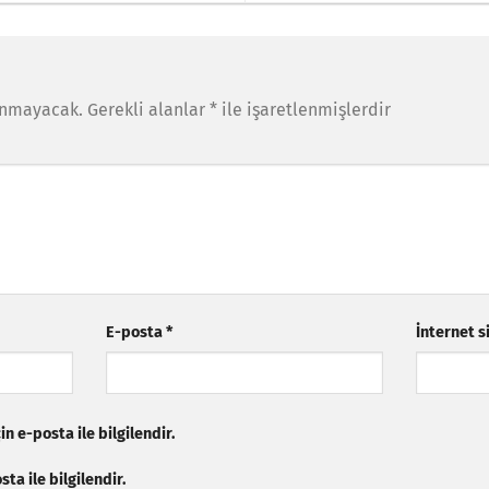
anmayacak.
Gerekli alanlar
*
ile işaretlenmişlerdir
E-posta
*
İnternet s
n e-posta ile bilgilendir.
ta ile bilgilendir.