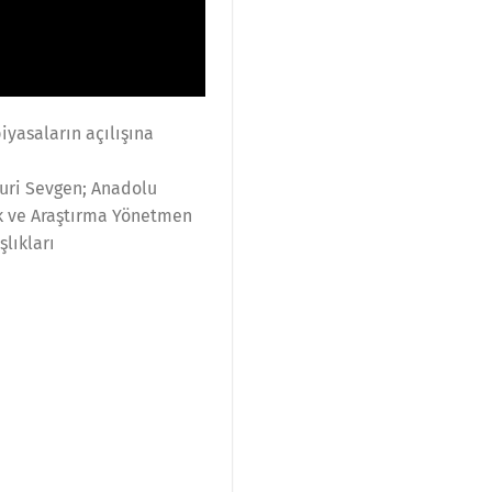
iyasaların açılışına
uri Sevgen; Anadolu
rk ve Araştırma Yönetmen
lıkları