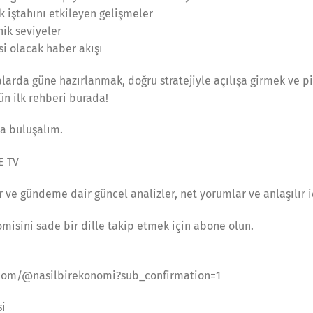
isk iştahını etkileyen gelişmeler
nik seviyeler
si olacak haber akışı
larda güne hazırlanmak, doğru stratejiyle açılışa girmek ve p
ün ilk rehberi burada!
da buluşalım.
E TV
r ve gündeme dair güncel analizler, net yorumlar ve anlaşılır i
misini sade bir dille takip etmek için abone olun.
com/@nasilbirekonomi?sub_confirmation=1
si