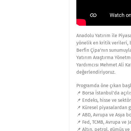
Anadolu Yatırım ile Piyasa
yönelik en kritik verileri
Berfin Çipa’nın sunumuyl
Yatırım Araştırma Yönetm
Yardımcısı Mehmet Ali Kat
değerlendiriyoruz.
Programda öne çıkan başl
📌 Borsa İstanbul’da açılı
📌 Endeks, hisse ve sektö
📌 Küresel piyasalardan g
📌 ABD, Avrupa ve Asya b
📌 Fed, TCMB, Avrupa ve J
📌 Altın, petrol, gümüş ve