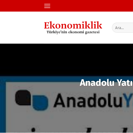
İçeriğe
atla
Anadolu Yatı