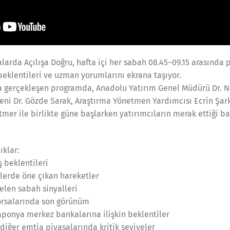
larda Açılışa Doğru, hafta içi her sabah 08.45–09.15 arasında p
, beklentileri ve uzman yorumlarını ekrana taşıyor.
a gerçekleşen programda, Anadolu Yatırım Genel Müdürü Dr. N
eni Dr. Gözde Sarak, Araştırma Yönetmen Yardımcısı Ecrin Şa
mer ile birlikte güne başlarken yatırımcıların merak ettiği baş
ıklar:
ş beklentileri
rlerde öne çıkan hareketler
elen sabah sinyalleri
orsalarında son görünüm
aponya merkez bankalarına ilişkin beklentiler
 diğer emtia piyasalarında kritik seviyeler