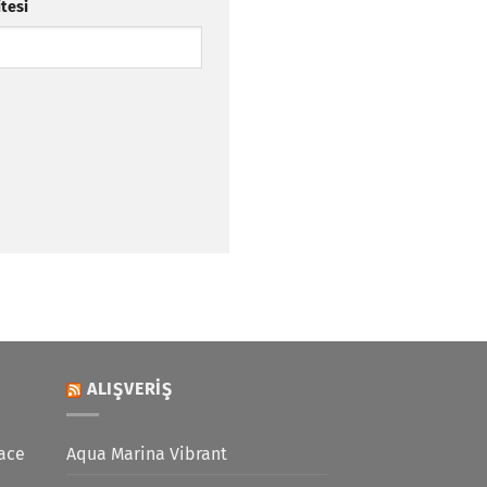
itesi
ALIŞVERIŞ
ace
Aqua Marina Vibrant