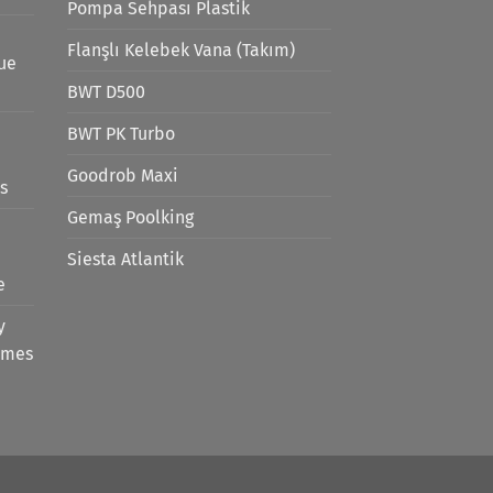
Pompa Sehpası Plastik
Flanşlı Kelebek Vana (Takım)
lue
BWT D500
BWT PK Turbo
Goodrob Maxi
s
Gemaş Poolking
Siesta Atlantik
e
y
emes