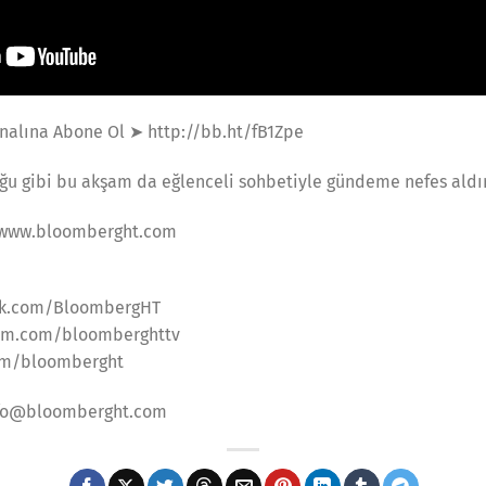
alına Abone Ol ➤ http://bb.ht/fB1Zpe
uğu gibi bu akşam da eğlenceli sohbetiyle gündeme nefes ald
//www.bloomberght.com
ook.com/BloombergHT
gram.com/bloomberghttv
.com/bloomberght
nfo@bloomberght.com