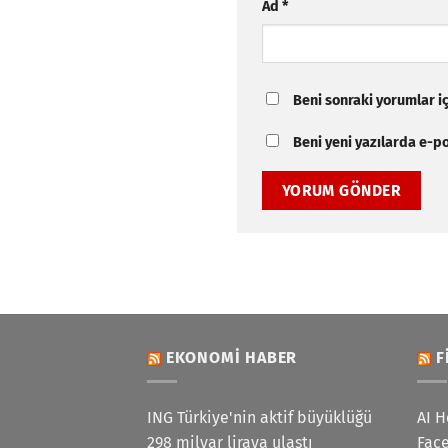
Ad
*
Beni sonraki yorumlar içi
Beni yeni yazılarda e-pos
EKONOMI HABER
F
ING Türkiye'nin aktif büyüklüğü
AI H
298 milyar liraya ulaştı
Face