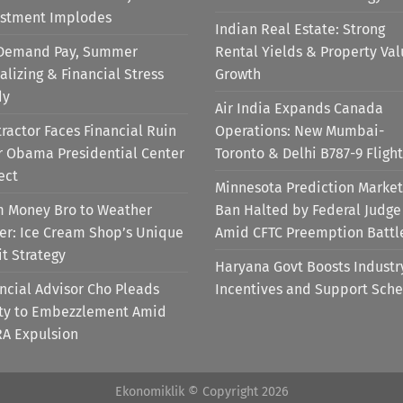
estment Implodes
Indian Real Estate: Strong
Demand Pay, Summer
Rental Yields & Property Va
alizing & Financial Stress
Growth
dy
Air India Expands Canada
ractor Faces Financial Ruin
Operations: New Mumbai-
r Obama Presidential Center
Toronto & Delhi B787-9 Flight
ect
Minnesota Prediction Market
m Money Bro to Weather
Ban Halted by Federal Judge
er: Ice Cream Shop’s Unique
Amid CFTC Preemption Battl
it Strategy
Haryana Govt Boosts Industr
ncial Advisor Cho Pleads
Incentives and Support Sch
lty to Embezzlement Amid
RA Expulsion
Ekonomiklik © Copyright 2026