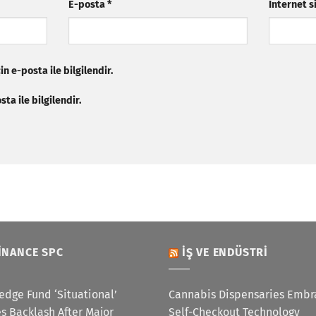
E-posta
*
İnternet s
n e-posta ile bilgilendir.
ta ile bilgilendir.
INANCE SPC
İŞ VE ENDÜSTRI
edge Fund ‘Situational’
Cannabis Dispensaries Embr
s Backlash After Major
Self-Checkout Technology