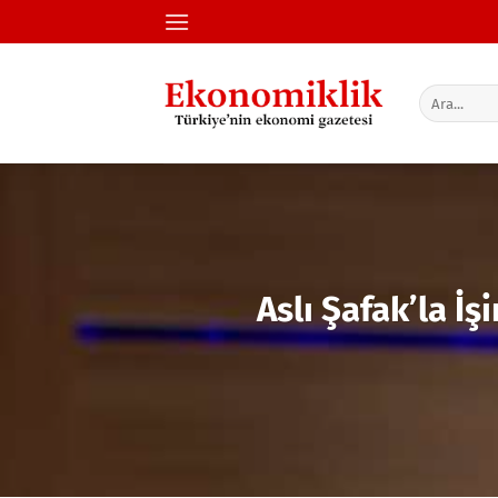
İçeriğe
atla
Aslı Şafak’la İş