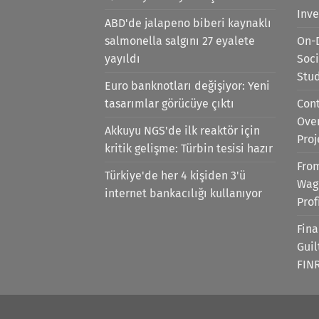
Inv
ABD'de jalapeno biberi kaynaklı
salmonella salgını 27 eyalete
On-
yayıldı
Soci
Stu
Euro banknotları değişiyor: Yeni
tasarımlar görücüye çıktı
Cont
Ove
Akkuyu NGS'de ilk reaktör için
Proj
kritik gelişme: Türbin tesisi hazır
Fro
Türkiye'de her 4 kişiden 3'ü
Wag
internet bankacılığı kullanıyor
Prof
Fina
Gui
FIN