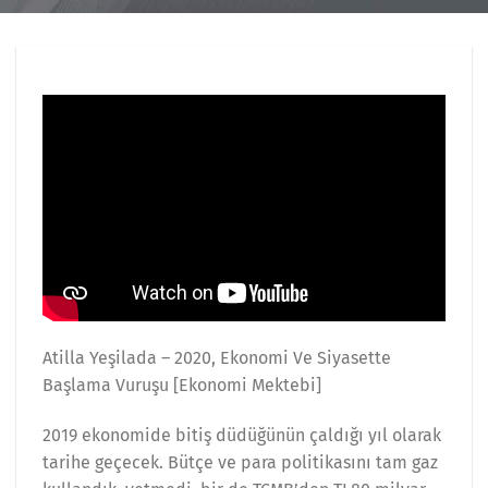
Atilla Yeşilada – 2020, Ekonomi Ve Siyasette
Başlama Vuruşu [Ekonomi Mektebi]
2019 ekonomide bitiş düdüğünün çaldığı yıl olarak
tarihe geçecek. Bütçe ve para politikasını tam gaz