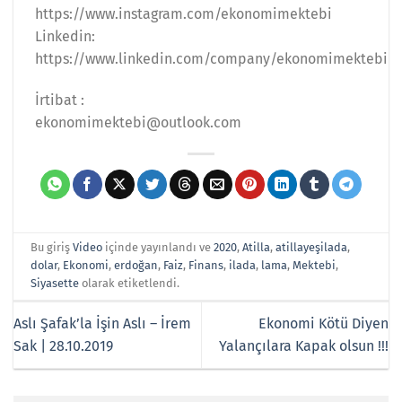
https://www.instagram.com/ekonomimektebi
Linkedin:
https://www.linkedin.com/company/ekonomimektebi
İrtibat :
ekonomimektebi@outlook.com
Bu giriş
Video
içinde yayınlandı ve
2020
,
Atilla
,
atillayeşilada
,
dolar
,
Ekonomi
,
erdoğan
,
Faiz
,
Finans
,
ilada
,
lama
,
Mektebi
,
Siyasette
olarak etiketlendi.
Aslı Şafak’la İşin Aslı – İrem
Ekonomi Kötü Diyen
Sak | 28.10.2019
Yalançılara Kapak olsun !!!