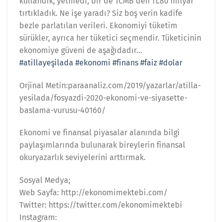
kullandık, yetmedi, bir de TCMB’den TL80 milyar
tırtıkladık. Ne işe yaradı? Siz boş verin kadife
bezle parlatılan verileri. Ekonomiyi tüketim
sürükler, ayrıca her tüketici seçmendir. Tüketicinin
ekonomiye güveni de aşağıdadır…
#atillayeşilada
#ekonomi
#finans
#faiz
#dolar
Orjinal Metin:paraanaliz.com/2019/yazarlar/atilla-
yesilada/fosyazdi-2020-ekonomi-ve-siyasette-
baslama-vurusu-40160/
Ekonomi ve finansal piyasalar alanında bilgi
paylaşımlarında bulunarak bireylerin finansal
okuryazarlık seviyelerini arttırmak.
Sosyal Medya;
Web Sayfa: http://ekonomimektebi.com/
Twitter: https://twitter.com/ekonomimektebi
Instagram: