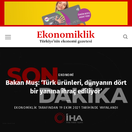
İçeriğe
atla
EKONOMI
Bakan Muş: ‘Türk ürünleri, dünyanın dört
bir yanına ihraç ediliyor’
EKONOMIKLIK
TARAFINDAN
19 EKIM 2021
TARIHINDE YAYINLANDI