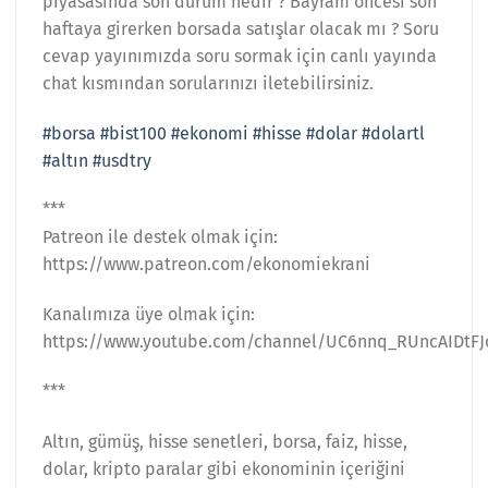
piyasasında son durum nedir ? Bayram öncesi son
haftaya girerken borsada satışlar olacak mı ? Soru
cevap yayınımızda soru sormak için canlı yayında
chat kısmından sorularınızı iletebilirsiniz.
#borsa
#bist100
#ekonomi
#hisse
#dolar
#dolartl
#altın
#usdtry
***
Patreon ile destek olmak için:
https://www.patreon.com/ekonomiekrani
Kanalımıza üye olmak için:
https://www.youtube.com/channel/UC6nnq_RUncAIDtFJ
***
Altın, gümüş, hisse senetleri, borsa, faiz, hisse,
dolar, kripto paralar gibi ekonominin içeriğini