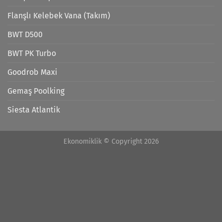
Flanşlı Kelebek Vana (Takım)
BWT D500
BWT PK Turbo
Goodrob Maxi
Gemaş Poolking
Siesta Atlantik
Ekonomiklik © Copyright 2026