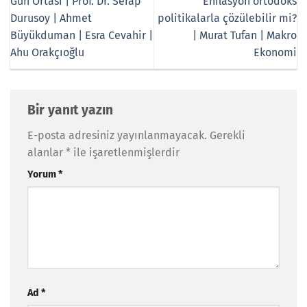
Gün Ortası | Prof. Dr. Serap
Enflasyon ortodoks
Durusoy | Ahmet
politikalarla çözülebilir mi?
Büyükduman | Esra Cevahir |
| Murat Tufan | Makro
Ahu Orakçıoğlu
Ekonomi
Bir yanıt yazın
E-posta adresiniz yayınlanmayacak.
Gerekli
alanlar
*
ile işaretlenmişlerdir
Yorum
*
Ad
*