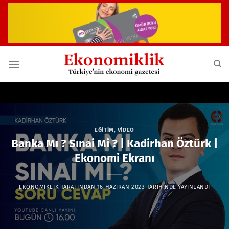
İçeriğe
atla
EĞITIM
,
VIDEO
Banka Mı ? Sınai Mi ? | Kadirhan Öztürk |
Ekonomi Ekranı
EKONOMIKLIK
TARAFINDAN
16 HAZIRAN 2023
TARIHINDE YAYINLANDI