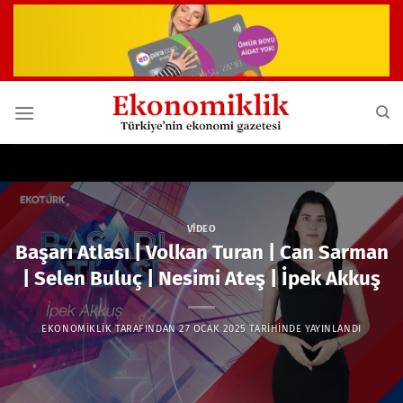
İçeriğe
atla
VIDEO
Başarı Atlası | Volkan Turan | Can Sarman
| Selen Buluç | Nesimi Ateş | İpek Akkuş
EKONOMIKLIK
TARAFINDAN
27 OCAK 2025
TARIHINDE YAYINLANDI