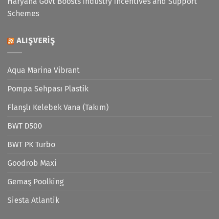
Haryana Govt Boosts Industry Incentives and Support
Schemes
ALIŞVERIŞ
Aqua Marina Vibrant
Pompa Sehpası Plastik
Flanşlı Kelebek Vana (Takım)
BWT D500
BWT PK Turbo
Goodrob Maxi
Gemaş Poolking
Siesta Atlantik