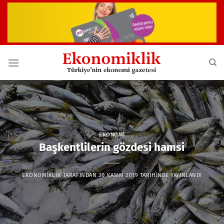
İçeriğe
atla
EKONOMI
Başkentlilerin gözdesi hamsi
EKONOMIKLIK
TARAFINDAN
30 KASIM 2019
TARIHINDE YAYINLANDI