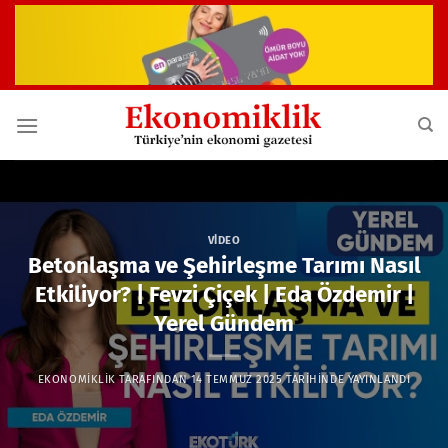
İçeriğe
atla
VIDEO
Betonlaşma ve Şehirleşme Tarımı Nasıl
Etkiliyor? | Fevzi Çiçek | Eda Özdemir |
Yerel Gündem
EKONOMIKLIK
TARAFINDAN
14 TEMMUZ 2025
TARIHINDE YAYINLANDI