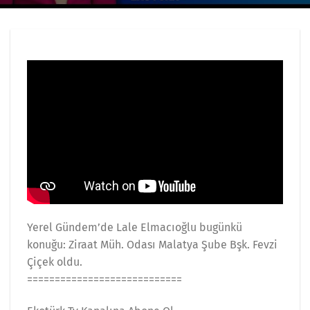
Yerel Gündem’de Lale Elmacıoğlu bugünkü
konuğu: Ziraat Müh. Odası Malatya Şube Bşk. Fevzi
Çiçek oldu.
============================