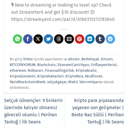
🎙️ New to streaming or looking to level up? Check
out StreamYard and get $10 discount! 😍
https://streamyard.com/pal/d/6166315213783040
Bu giriş
Video
içinde yayınlandı ve
altcoin
,
BerkKoçak
,
bitcoin
,
BİTCOİNYORUM
,
Blockchain
,
EkonomiCanlıYayın
,
EnflasyonVerisi
,
ethereum
,
fedkararı
,
FinansalÖzgürlük
,
KriptoAnaliz
,
KriptoGündemi
,
KriptoHaberleri
,
KriptoPara
,
Parafinnet
,
ParisBlockchainWeek
,
selçukgeçer
,
Web3
,
YatırımUyarısı
olarak
etiketlendi.
Selçuk Gönençler: 9 binlerin
Kripto para piyasasında
üzerinde kalıyor olmamız
yaşanan son gelişmeler |
göreceli olumlu | Perihan
Beste Naz Süllü | Perihan
Tantuğ | İlk Seans
Tantuğ | İlk Seans