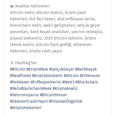
🧩 Anahtar Kelimeler:
bitcoin nedir, altcoin analizi, kripto para
haberleri, fed faiz kararı, abd enflasyon verisi,
blockchain nedir, web3 gelişmeleri, selçuk geçer
yorumları, berk koçak analizleri, yatırım stratejisi,
piyasa beklentisi, 2025 bitcoin tahmini, kripto
teknik analiz, bitcoin fiyat grafiği, ethereum
haberleri, kripto canlı yayın
📎 Hashtag’ler:
#Bitcoin
#KriptoPara
#SelçukGeçer
#BerkKoçak
#Parafinnet
#KriptoGündemi
#Altcoin
#Ethereum
#FedKararı
#EnflasyonVerisi
#Web3
#Blockchain
#ParisBlockchainWeek
#KriptoAnaliz
#YatırımUyarısı
#BitcoinYorum
#EkonomiCanlıYayın
#FinansalÖzgürlük
#KriptoHaberleri