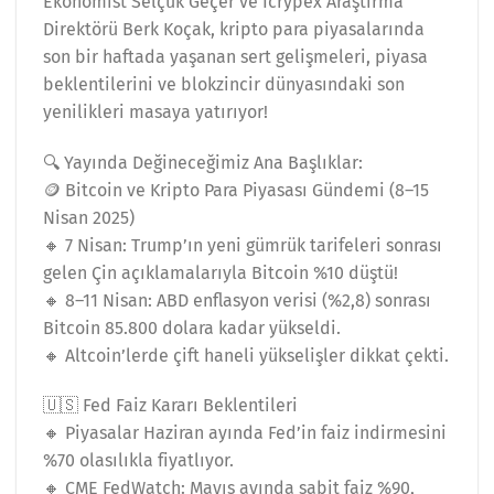
Ekonomist Selçuk Geçer ve İcrypex Araştırma
Direktörü Berk Koçak, kripto para piyasalarında
son bir haftada yaşanan sert gelişmeleri, piyasa
beklentilerini ve blokzincir dünyasındaki son
yenilikleri masaya yatırıyor!
🔍 Yayında Değineceğimiz Ana Başlıklar:
🪙 Bitcoin ve Kripto Para Piyasası Gündemi (8–15
Nisan 2025)
🔸 7 Nisan: Trump’ın yeni gümrük tarifeleri sonrası
gelen Çin açıklamalarıyla Bitcoin %10 düştü!
🔸 8–11 Nisan: ABD enflasyon verisi (%2,8) sonrası
Bitcoin 85.800 dolara kadar yükseldi.
🔸 Altcoin’lerde çift haneli yükselişler dikkat çekti.
🇺🇸 Fed Faiz Kararı Beklentileri
🔸 Piyasalar Haziran ayında Fed’in faiz indirmesini
%70 olasılıkla fiyatlıyor.
🔸 CME FedWatch: Mayıs ayında sabit faiz %90,