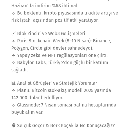
Haziran’da indirim %68 ihtimal.
🔸 Bu beklenti, kripto piyasasında likidite artışı ve
risk iştahı açısından pozitif etki yaratıyor.
🔗 Blok Zinciri ve Web3 Gelişmeleri
🔸 Paris Blockchain Week (8–10 Nisan): Binance,
Polygon, Circle gibi devler sahnedeydi.
🔸 Yapay zeka ve NFT regülasyonları öne çıktı.
🔸 Babylon Labs, Türkiye’den güçlü bir katılım
sağladı.
📊 Analist Görüşleri ve Stratejik Yorumlar
🔸 PlanB: Bitcoin stok-akış modeli 2025 yazında
142.000 dolar hedefliyor.
🔸 Glassnode: 7 Nisan sonrası balina hesaplarında
büyük alım var.
🧠 Selçuk Geçer & Berk Koçak’la Ne Konuşacağız?