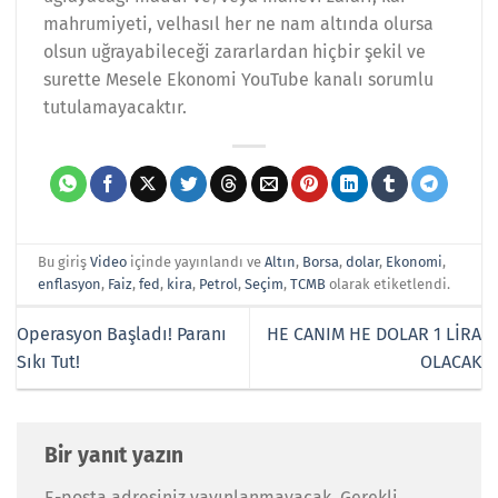
mahrumiyeti, velhasıl her ne nam altında olursa
olsun uğrayabileceği zararlardan hiçbir şekil ve
surette Mesele Ekonomi YouTube kanalı sorumlu
tutulamayacaktır.
Bu giriş
Video
içinde yayınlandı ve
Altın
,
Borsa
,
dolar
,
Ekonomi
,
enflasyon
,
Faiz
,
fed
,
kira
,
Petrol
,
Seçim
,
TCMB
olarak etiketlendi.
Operasyon Başladı! Paranı
HE CANIM HE DOLAR 1 LİRA
Sıkı Tut!
OLACAK
Bir yanıt yazın
E-posta adresiniz yayınlanmayacak.
Gerekli