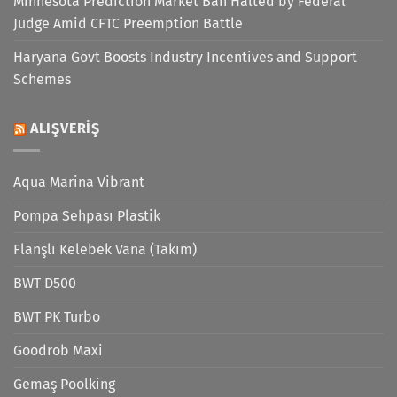
Minnesota Prediction Market Ban Halted by Federal
Judge Amid CFTC Preemption Battle
Haryana Govt Boosts Industry Incentives and Support
Schemes
ALIŞVERIŞ
Aqua Marina Vibrant
Pompa Sehpası Plastik
Flanşlı Kelebek Vana (Takım)
BWT D500
BWT PK Turbo
Goodrob Maxi
Gemaş Poolking