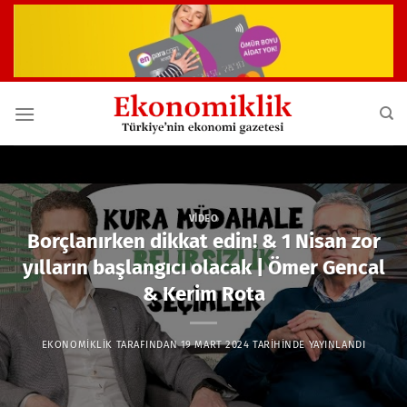
İçeriğe
atla
VIDEO
Borçlanırken dikkat edin! & 1 Nisan zor
yılların başlangıcı olacak | Ömer Gencal
& Kerim Rota
EKONOMIKLIK
TARAFINDAN
19 MART 2024
TARIHINDE YAYINLANDI