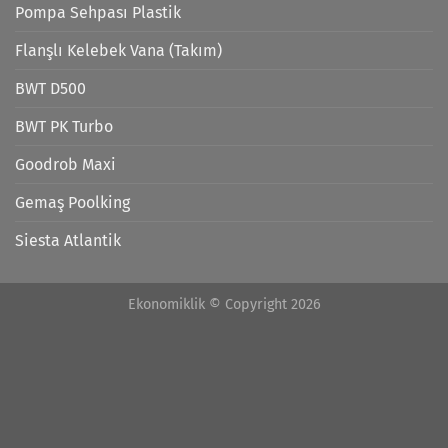
Pompa Sehpası Plastik
Flanşlı Kelebek Vana (Takım)
BWT D500
BWT PK Turbo
Goodrob Maxi
Gemaş Poolking
Siesta Atlantik
Ekonomiklik © Copyright 2026