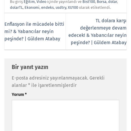
Bu giriş
Eğitim
,
Video
içinde yayınlandı ve
Bist100
,
Borsa
,
dolar
,
dolarTL
,
Ekonomi
,
endeks
,
usdtry
,
XU100
olarak etiketlendi.
TL dolara karşı
Enflasyon ile mücadele bitti
değerlenmeye devam
mi? & Yabancılar neyin
edecek! & Yabancılar neyin
peşinde? | Güldem Atabay
peşinde? | Güldem Atabay
Bir yanıt yazın
E-posta adresiniz yayınlanmayacak.
Gerekli
alanlar
*
ile işaretlenmişlerdir
Yorum
*