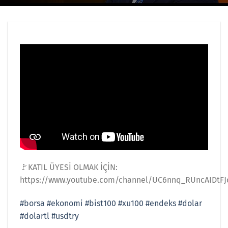
🚩KATIL ÜYESİ OLMAK İÇİN:
https://www.youtube.com/channel/UC6nnq_RUncAIDtFJ
#borsa
#ekonomi
#bist100
#xu100
#endeks
#dolar
#dolartl
#usdtry