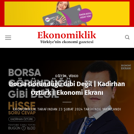
İçeriğe
atla
EĞITIM
,
VIDEO
Borsa Göründüğü Gibi Değil | Kadirhan
Öztürk | Ekonomi Ekranı
EKONOMIKLIK
TARAFINDAN
23 ŞUBAT 2024
TARIHINDE YAYINLANDI