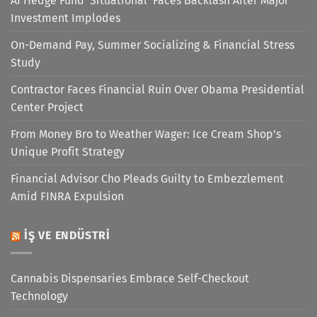
AI Hedge Fund ‘Situational’ Faces Backlash After Major
Investment Implodes
On-Demand Pay, Summer Socializing & Financial Stress
Study
Contractor Faces Financial Ruin Over Obama Presidential
Center Project
From Money Bro to Weather Wager: Ice Cream Shop’s
Unique Profit Strategy
Financial Advisor Cho Pleads Guilty to Embezzlement
Amid FINRA Expulsion
İŞ VE ENDÜSTRI
Cannabis Dispensaries Embrace Self-Checkout
Technology