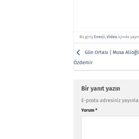
Bu giriş
Enerji
,
Video
içinde yayı
Gün Ortası | Musa Alioğl
Özdemir
Bir yanıt yazın
E-posta adresiniz yayınl
Yorum
*