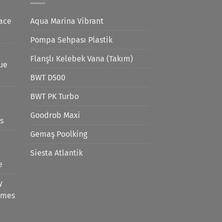
ace
Aqua Marina Vibrant
Pompa Sehpası Plastik
Flanşlı Kelebek Vana (Takım)
lue
BWT D500
BWT PK Turbo
Goodrob Maxi
s
Gemaş Poolking
Siesta Atlantik
e
y
emes