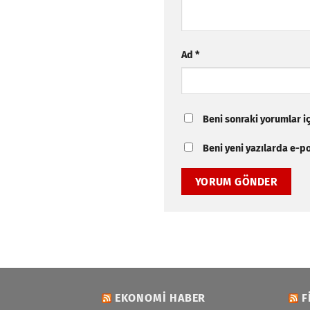
Ad
*
Beni sonraki yorumlar içi
Beni yeni yazılarda e-pos
EKONOMI HABER
F