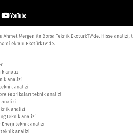
Ahmet Mergen ile Borsa Teknik EkotürkTV’de. Hisse analizi, t
nomi ekranı EkotürkTV’de.
en
ik analizi
nik analizi
teknik analizi
re Fabrikaları teknik analizi
 analizi
eknik analizi
ng teknik analizi
Enerji teknik analizi
teknik analizi