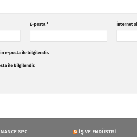
E-posta
*
İnternet s
n e-posta ile bilgilendir.
ta ile bilgilendir.
INANCE SPC
İŞ VE ENDÜSTRI