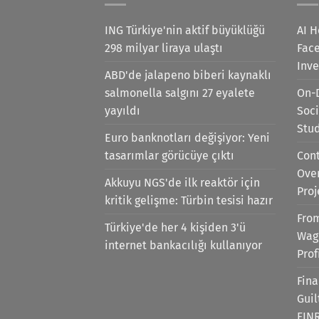
ING Türkiye'nin aktif büyüklüğü
AI H
298 milyar liraya ulaştı
Face
Inv
ABD'de jalapeno biberi kaynaklı
salmonella salgını 27 eyalete
On-
yayıldı
Soci
Stu
Euro banknotları değişiyor: Yeni
tasarımlar görücüye çıktı
Cont
Ove
Akkuyu NGS'de ilk reaktör için
Proj
kritik gelişme: Türbin tesisi hazır
Fro
Türkiye'de her 4 kişiden 3'ü
Wag
internet bankacılığı kullanıyor
Prof
Fina
Gui
FIN