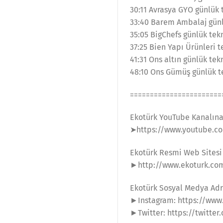
30:11 Avrasya GYO günlük 
33:40 Barem Ambalaj günl
35:05 BigChefs günlük tekn
37:25 Bien Yapı Ürünleri t
41:31 Ons altın günlük tek
48:10 Ons Gümüş günlük te
=======================
Ekotürk YouTube Kanalın
➤https://www.youtube.co
Ekotürk Resmi Web Sitesi
►http://www.ekoturk.co
Ekotürk Sosyal Medya Adr
►Instagram: https://www
►Twitter: https://twitter