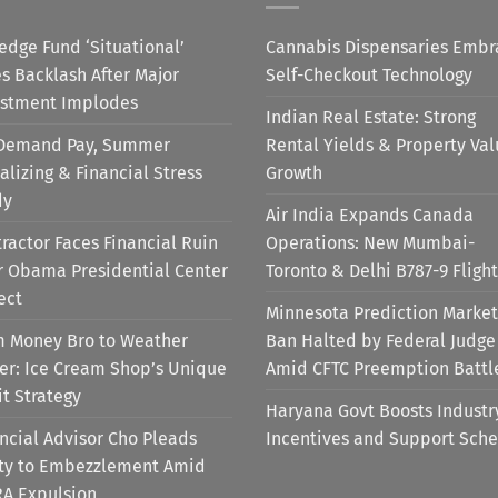
edge Fund ‘Situational’
Cannabis Dispensaries Embr
s Backlash After Major
Self-Checkout Technology
estment Implodes
Indian Real Estate: Strong
Demand Pay, Summer
Rental Yields & Property Va
alizing & Financial Stress
Growth
dy
Air India Expands Canada
ractor Faces Financial Ruin
Operations: New Mumbai-
r Obama Presidential Center
Toronto & Delhi B787-9 Flight
ect
Minnesota Prediction Market
m Money Bro to Weather
Ban Halted by Federal Judge
er: Ice Cream Shop’s Unique
Amid CFTC Preemption Battl
it Strategy
Haryana Govt Boosts Industr
ncial Advisor Cho Pleads
Incentives and Support Sch
lty to Embezzlement Amid
RA Expulsion