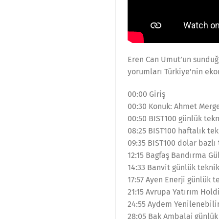
Eren Can Umut’un sunduğu 
yorumları Türkiye’nin eko
00:00 Giriş
00:30 Konuk: Ahmet Merg
00:50 BIST100 günlük tekn
08:25 BIST100 haftalık tek
09:35 BIST100 dolar bazlı 
12:15 Bagfaş Bandırma Güb
14:33 Banvit günlük teknik
17:57 Ayen Enerji günlük t
21:15 Avrupa Yatırım Holdi
24:55 Aydem Yenilenebilir 
28:05 Bak Ambalaj günlük 