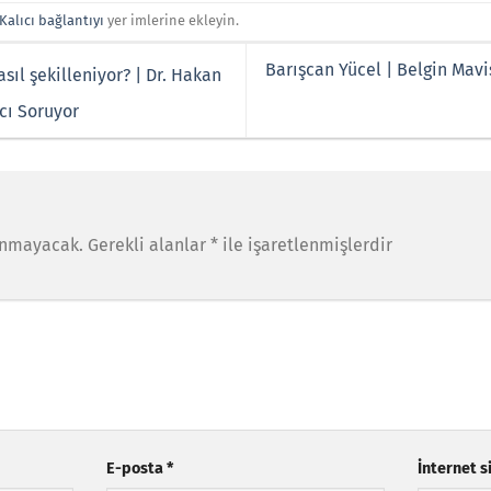
Kalıcı bağlantıyı
yer imlerine ekleyin.
Barışcan Yücel | Belgin Mavi
sıl şekilleniyor? | Dr. Hakan
cı Soruyor
anmayacak.
Gerekli alanlar
*
ile işaretlenmişlerdir
E-posta
*
İnternet s