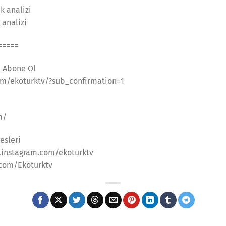
k analizi
 analizi
=====
a Abone Ol
m/ekoturktv/?sub_confirmation=1
m/
esleri
.instagram.com/ekoturktv
.com/Ekoturktv