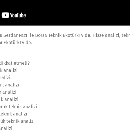
Serdar Pazı ile Borsa Teknik EkotürkTV’de. Hisse analizi, tekn
ı EkotürkTV’de.
 dikkat etmeli?
k analizi
nalizi
ik analizi
 analizi
k analizi
lık teknik analizi
teknik analizi
ük teknik analizi
nalizi