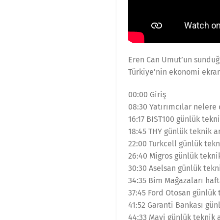
Eren Can Umut’un sunduğu 
Türkiye’nin ekonomi ekran
00:00 Giriş
08:30 Yatırımcılar nelere
16:17 BIST100 günlük tekni
18:45 THY günlük teknik a
22:00 Turkcell günlük tekn
26:40 Migros günlük teknik
30:30 Aselsan günlük tekni
34:35 Bim Mağazaları hafta
37:45 Ford Otosan günlük 
41:52 Garanti Bankası günl
44:33 Mavi günlük teknik a