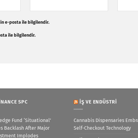
n e-posta ile bilgilendir.
ta ile bilgilendir.
INANCE SPC
İŞ VE ENDÜSTRI
edge Fund ‘Situational’
Cannabis Dispensaries Embr
s Backlash After Major
Self-Checkout Technology
estment Implodes