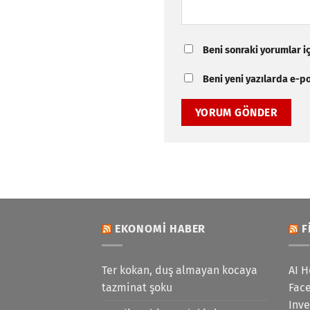
Beni sonraki yorumlar içi
Beni yeni yazılarda e-pos
EKONOMI HABER
F
Ter kokan, duş almayan kocaya
AI H
tazminat şoku
Face
Inv