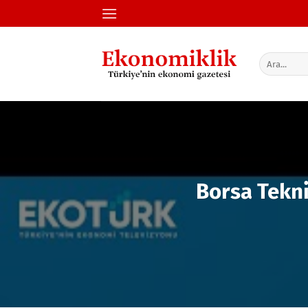
İçeriğe
atla
Borsa Tekni