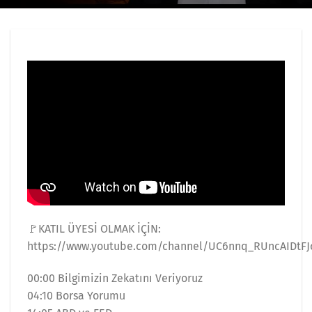
🚩KATIL ÜYESİ OLMAK İÇİN:
https://www.youtube.com/channel/UC6nnq_RUncAIDtFJ
00:00 Bilgimizin Zekatını Veriyoruz
04:10 Borsa Yorumu