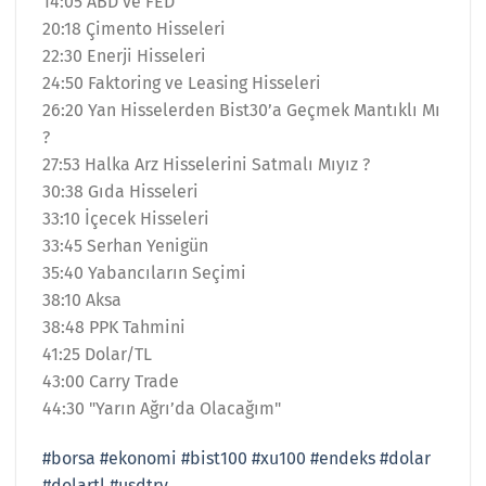
14:05 ABD ve FED
20:18 Çimento Hisseleri
22:30 Enerji Hisseleri
24:50 Faktoring ve Leasing Hisseleri
26:20 Yan Hisselerden Bist30’a Geçmek Mantıklı Mı
?
27:53 Halka Arz Hisselerini Satmalı Mıyız ?
30:38 Gıda Hisseleri
33:10 İçecek Hisseleri
33:45 Serhan Yenigün
35:40 Yabancıların Seçimi
38:10 Aksa
38:48 PPK Tahmini
41:25 Dolar/TL
43:00 Carry Trade
44:30 "Yarın Ağrı’da Olacağım"
#borsa
#ekonomi
#bist100
#xu100
#endeks
#dolar
#dolartl
#usdtry