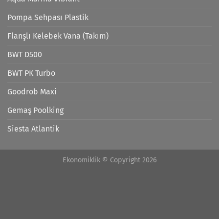
Pompa Sehpası Plastik
Flanşlı Kelebek Vana (Takım)
BWT D500
BWT PK Turbo
Goodrob Maxi
Gemaş Poolking
Siesta Atlantik
Ekonomiklik © Copyright 2026