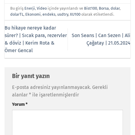
Bu giriş
Enerji
,
Video
içinde yayınlandı ve
Bist100
,
Borsa
,
dolar
,
dolarTL
,
Ekonomi
,
endeks
,
usdtry
,
XU100
olarak etiketlendi.
Bu hikaye nereye kadar
sürer? | Sıcak para, rezervler
Son Seans | Can Sezen | Ali
& döviz | Kerim Rota &
Çağatay | 21.05.2024
Ömer Gencal
Bir yanıt yazın
E-posta adresiniz yayınlanmayacak.
Gerekli
alanlar
*
ile işaretlenmişlerdir
Yorum
*