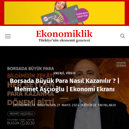
İçeriğe
atla
ENERJI
,
VIDEO
Borsada Büyük Para Nasıl Kazanılır ? |
Mehmet Aşçıoğlu | Ekonomi Ekranı
EKONOMIKLIK
TARAFINDAN
21 MAYIS 2024
TARIHINDE YAYINLANDI