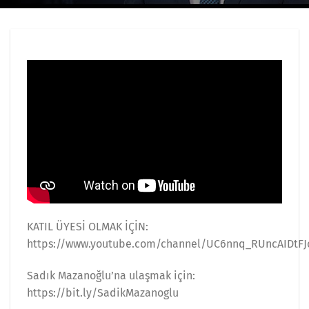
KATIL ÜYESİ OLMAK İÇİN:
https://www.youtube.com/channel/UC6nnq_RUncAIDtFJ
Sadık Mazanoğlu’na ulaşmak için:
https://bit.ly/SadikMazanoglu