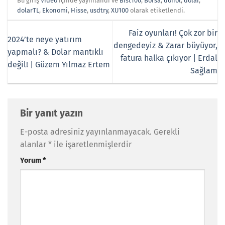
Bu giriş
Video
içinde yayınlandı ve
Bist100
,
Borsa
,
dohol
,
dolar
,
dolarTL
,
Ekonomi
,
Hisse
,
usdtry
,
XU100
olarak etiketlendi.
Faiz oyunları! Çok zor bir
2024’te neye yatırım
dengedeyiz & Zarar büyüyor,
yapmalı? & Dolar mantıklı
fatura halka çıkıyor | Erdal
değil! | Güzem Yılmaz Ertem
Sağlam
Bir yanıt yazın
E-posta adresiniz yayınlanmayacak.
Gerekli
alanlar
*
ile işaretlenmişlerdir
Yorum
*