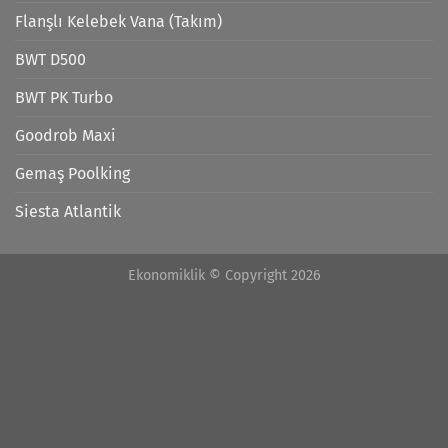
Flanşlı Kelebek Vana (Takım)
BWT D500
BWT PK Turbo
Goodrob Maxi
Gemaş Poolking
Siesta Atlantik
Ekonomiklik © Copyright 2026