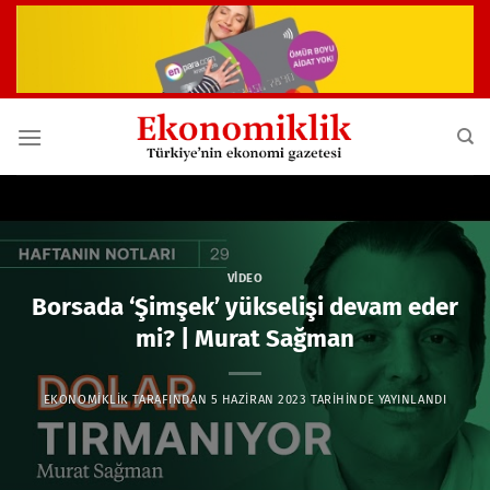
İçeriğe
atla
VIDEO
Borsada ‘Şimşek’ yükselişi devam eder
mi? | Murat Sağman
EKONOMIKLIK
TARAFINDAN
5 HAZIRAN 2023
TARIHINDE YAYINLANDI