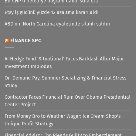
Bir CHP’li belediye başkanı daha istifa etti
Etsy iş gücünü yüzde 12 azaltma kararı aldı
ABD'nin North Carolina eyaletinde silahlı saldırı
FINANCE SPC
AI Hedge Fund ‘Situational’ Faces Backlash After Major
Investment Implodes
On-Demand Pay, Summer Socializing & Financial Stress
Study
Contractor Faces Financial Ruin Over Obama Presidential
Center Project
From Money Bro to Weather Wager: Ice Cream Shop’s
Unique Profit Strategy
Financial Advisor Cho Pleads Guilty to Embezzlement