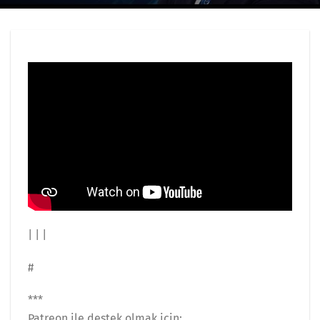
| | |
#
***
Patreon ile destek olmak için: