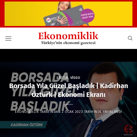
İçeriğe
atla
EĞITIM
,
VIDEO
Borsada Yıla Güzel Başladık | Kadirhan
Öztürk | Ekonomi Ekranı
EKONOMIKLIK
TARAFINDAN
2 OCAK 2023
TARIHINDE YAYINLANDI